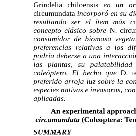
Grindelia chiloensis
en un ord
circumundata
incorporó en su di
resultando ser el ítem más c
concepto clásico sobre
N. circ
consumidor de biomasa vegeta
preferencias relativas a los di
podría deberse a una interacción
las plantas, su palatabilidad
coleóptero. El hecho que
D. t
preferido arroja luz sobre la co
especies nativas e invasoras, co
aplicadas.
An experimental approach 
circumundata
(Coleoptera: Ten
SUMMARY