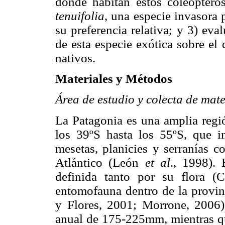
donde habitan estos coleóptero
tenuifolia
, una especie invasora 
su preferencia relativa; y 3) eval
de esta especie exótica sobre el
nativos.
Materiales y Métodos
Área de estudio y colecta de mate
La Patagonia es una amplia regió
los 39ºS hasta los 55ºS, que i
mesetas, planicies y serranías 
Atlántico (León
et al
., 1998). 
definida tanto por su flora 
entomofauna dentro de la provin
y Flores, 2001; Morrone, 2006).
anual de 175-225mm, mientras qu