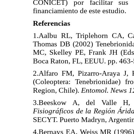
CONICET) por facilitar sus
financiamiento de este estudio.
Referencias
1.Aalbu RL, Triplehorn CA, 
Thomas DB (2002) Tenebrionida
MC, Skelley PE, Frank JH (Ed
Boca Raton, FL, EEUU. pp. 463-
2.Alfaro FM, Pizarro-Araya J,
(Coleoptera: Tenebrionidae) 
Region, Chile).
Entomol. News 1
3.Beeskow A, del Valle H
Fisiográficos de la Región Árid
SECYT. Puerto Madryn, Argentin
4.Bernays EA, Weiss MR (1996) I