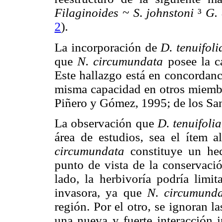
Filaginoides ~ S. johnstoni
³
G. 
2
).
La incorporación de
D. tenuifoli
que
N. circumundata
posee la c
Este hallazgo está en concordanc
misma capacidad en otros miembr
Piñero y Gómez, 1995; de los Sa
La observación que
D. tenuifolia
área de estudios, sea el ítem a
circumundata
constituye un he
punto de vista de la conservaci
lado, la herbivoría podría limit
invasora, ya que
N. circumund
región. Por el otro, se ignoran l
una nueva y fuerte interacción i