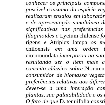
conhecer os principais componen
possível consumo da espécie ve
realizaram ensaios em laboratóri
e de apresentação simultânea d
significativas nas preferência
filaginoides e
Lycium chilense
fo
rigens
e
Atriplex lampa
os me
chiloensis
em uma ordem int
circumundata
incorporou na sua 
resultando ser o item mais c
conceito clássico sobre
N. circ
consumidor de biomassa vegeta
preferências relativas aos difer
dever-se a uma interação com
plantas, sua palatabilidade e os
O fato de que
D. tenuifolia
consti