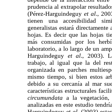
prudencia al extrapolar resultad
(Pérez-Harguindeguy
et al
., 200
tienen una accesibilidad sim
generalistas estará directamente 
hojas. Es decir que las hojas ti
más consumidas por los herb
laboratorio, a lo largo de un am
Harguindeguy
et al
., 2003). L
trabajo, al igual que la del res
organizada en parches multiespe
mismo tiempo, si bien estos ar
debido a su cercanía al mar sue
características estructurales fac
circumundata
a la vegetación,
analizadas en este estudio tendrí
Harguindeguy
et al
. (2003) esta