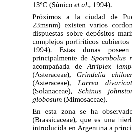
13ºC (Súnico
et al
., 1994).
Próximos a la ciudad de Puer
23msnm) existen varios cordon
dispuestas sobre depósitos mari
complejos porfiríticos cubierto
1994). Estas dunas poseen
principalmente de
Sporobolus r
acompañada de
Atriplex lamp
(Asteraceae),
Grindelia chiloen
(Asteraceae),
Larrea divarica
(Solanaceae)
, Schinus johnston
globosum
(Mimosaceae).
En esta zona se ha observad
(Brassicaceae), que es una hier
introducida en Argentina a princ