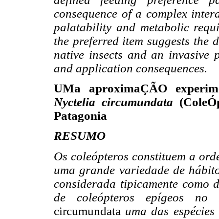
consequence of a complex interac
palatability and metabolic requ
the preferred item suggests the 
native insects and an invasive 
and application consequences.
UMa aproximaÇÃO experimen
Nyctelia circumundata
(ColeÓp
Patagonia
RESUMO
Os coleópteros constituem a ord
uma grande variedade de hábitos
considerada tipicamente como d
de coleópteros epígeos no 
circumundata
uma das espécies m