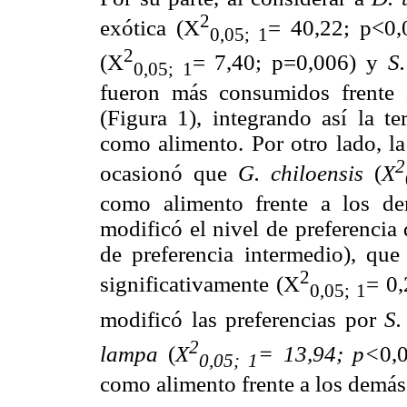
2
exótica (X
= 40,22; p<0,
0,05; 1
2
(X
= 7,40; p=0,006) y
S.
0,05; 1
fueron más consumidos frente 
(Figura 1), integrando así la t
como alimento. Por otro lado, l
2
ocasionó que
G. chiloensis
(
X
como alimento frente a los de
modificó el nivel de preferencia
de preferencia intermedio), que
2
significativamente (X
= 0,
0,05; 1
modificó las preferencias por
S.
2
lampa
(
X
= 13,94; p<
0,
0,05; 1
como alimento frente a los demás