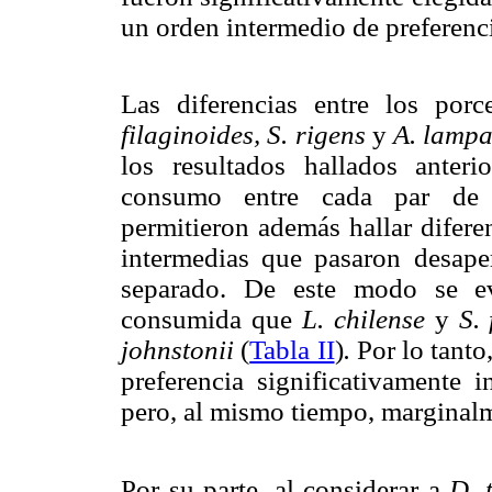
un orden intermedio de preferenci
Las diferencias entre los po
filaginoides, S. rigens
y
A. lamp
los resultados hallados anteri
consumo entre cada par de í
permitieron además hallar difere
intermedias que pasaron desaper
separado. De este modo se 
consumida que
L. chilense
y
S. 
johnstonii
(
Tabla II
)
.
Por lo tanto
preferencia significativamente 
pero, al mismo tiempo, margina
Por su parte, al considerar a
D. 