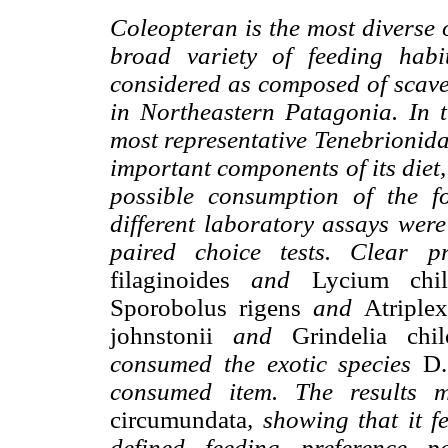
Coleopteran is the most diverse o
broad variety of feeding habit
considered as composed of scave
in Northeastern Patagonia. In 
most representative Tenebrionida
important components of its diet,
possible consumption of the f
different laboratory assays were
paired choice tests. Clear 
filaginoides
and
Lycium chil
Sporobolus rigens
and
Atriple
johnstonii
and
Grindelia chil
consumed the exotic species
D.
consumed item. The results m
circumundata
, showing that it f
defined feeding preference p