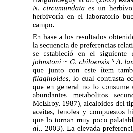
N. circumundata
es un herbívor
herbivoría en el laboratorio bu
campo.
En base a los resultados obtenid
la secuencia de preferencias relat
se estableció en el siguiente 
johnstoni ~ G. chiloensis
³
A. la
que junto con este ítem tam
filaginoides
, lo cual contrasta 
que en general no lo consume 
abundantes metabolitos secun
McElroy, 1987), alcaloides del ti
aceites, fenoles y compuestos 
que lo tornan muy poco palatab
al
., 2003). La elevada preferen