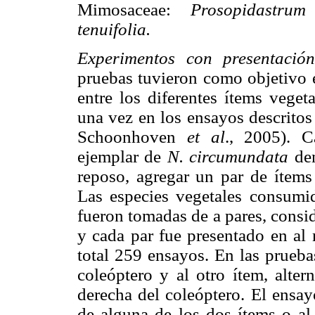
Mimosaceae:
Prosopidastr
tenuifolia.
Experimentos con presentació
pruebas tuvieron como objetivo es
entre los diferentes ítems vege
una vez en los ensayos descritos
Schoonhoven
et al
., 2005). C
ejemplar de
N. circumundata
den
reposo, agregar un par de ítems
Las especies vegetales consumid
fueron tomadas de a pares, consi
y cada par fue presentado en al
total 259 ensayos. En las prueba
coleóptero y al otro ítem, alter
derecha del coleóptero. El ensay
de alguna de los dos ítems o al