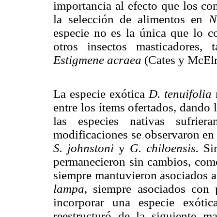
importancia al efecto que los co
la selección de alimentos en
N
especie no es la única que lo c
otros insectos masticadores, 
Estigmene acraea
(Cates y McElr
La especie exótica
D. tenuifolia
r
entre los ítems ofertados, dando l
las especies nativas sufrier
modificaciones se observaron en 
S. johnstoni
y
G. chiloensis.
Sin
permanecieron sin cambios, co
siempre mantuvieron asociados al
lampa
, siempre asociados con 
incorporar una especie exótic
reestructuró de la siguiente m