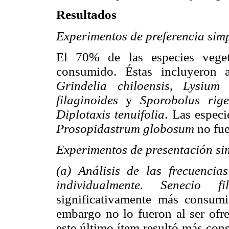
Resultados
Experimentos de preferencia sim
El 70% de las especies vege
consumido. Éstas incluyeron 
Grindelia chiloensis
,
Lysium 
filaginoides
y
Sporobolus rige
Diplotaxis tenuifolia
. Las especi
Prosopidastrum globosum
no fue
Experimentos de presentación si
(a) Análisis de las frecuenci
individualmente. Senecio f
significativamente más consum
embargo no lo fueron al ser ofr
este último ítem resultó más con