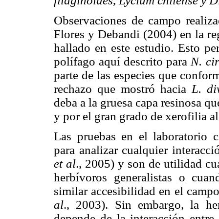
filaginoides
,
Lycium chilense y Di
Observaciones de campo realiza
Flores y Debandi (2004) en la re
hallado en este estudio. Esto pe
polífago aquí descrito para
N. ci
parte de las especies que confor
rechazo que mostró hacia
L. d
deba a la gruesa capa resinosa qu
y por el gran grado de xerofilia 
Las pruebas en el laboratorio 
para analizar cualquier interacc
et al
., 2005) y son de utilidad c
herbívoros generalistas o cua
similar accesibilidad en el camp
al
., 2003). Sin embargo, la h
depende de la interacción entre 