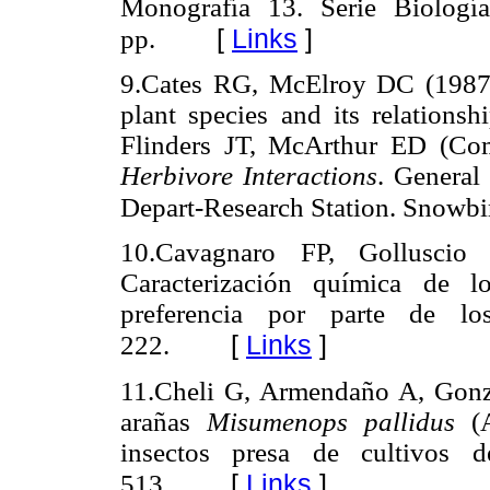
Monografía 13. Serie Biolog
[
Links
]
pp.
9.Cates RG, McElroy DC (1987
plant species and its relations
Flinders JT, McArthur ED (Co
Herbivore Interactions
. General
Depart-Research Station. Snowbir
10.Cavagnaro FP, Gollusci
Caracterización química de l
preferencia por parte de l
[
Links
]
222.
11.Cheli G, Armendaño A, Gonzá
arañas
Misumenops pallidus
(A
insectos presa de cultivos d
[
Links
]
513.