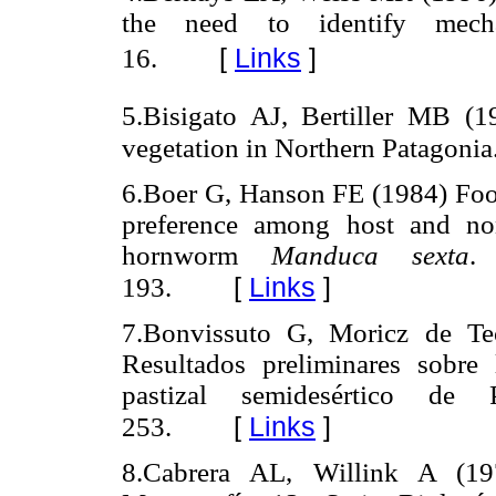
the need to identify mec
[
Links
]
16.
5.Bisigato AJ, Bertiller MB (1
vegetation in Northern Patagonia
6.Boer G, Hanson FE (1984) Food
preference among host and non
hornworm
Manduca sexta
[
Links
]
193.
7.Bonvissuto G, Moricz de Te
Resultados preliminares sobre
pastizal semidesértico de
[
Links
]
253.
8.Cabrera AL, Willink A (1