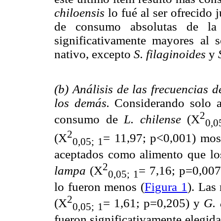
chiloensis
lo fué al ser ofrecido 
de consumo absolutas de la
significativamente mayores al s
nativo, excepto
S. filaginoides
y
(b) Análisis de las frecuencias 
los demás.
Considerando solo a 
2
consumo de
L. chilense
(X
0,0
2
(X
= 11,97; p<0,001) most
0,05; 1
aceptados como alimento que lo
2
lampa
(X
= 7,16; p=0,00
0,05; 1
lo fueron menos (
Figura 1
). Las
2
(X
= 1,61; p=0,205) y
G. 
0,05; 1
fueron significativamente elegid