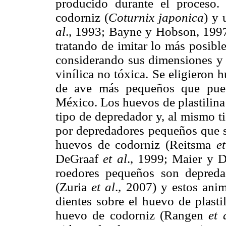
producido durante el proceso
codorniz (
Coturnix japonica
) y 
al
., 1993; Bayne y Hobson, 1997)
tratando de imitar lo más posibl
considerando sus dimensiones y c
vinílica no tóxica. Se eligieron
de ave más pequeños que pued
México. Los huevos de plastilina 
tipo de depredador y, al mismo t
por depredadores pequeños que s
huevos de codorniz (Reitsma
e
DeGraaf
et al
., 1999; Maier y 
roedores pequeños son depredad
(Zuria
et al
., 2007) y estos ani
dientes sobre el huevo de plast
huevo de codorniz (Rangen
et 