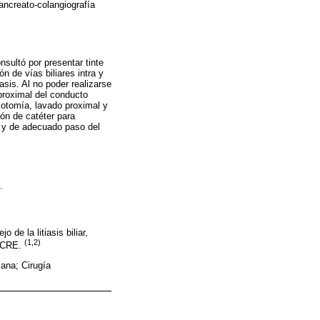
pancreato-colangiografía
sultó por presentar tinte
ón de vías biliares intra y
sis. Al no poder realizarse
 proximal del conducto
ocotomía, lavado proximal y
ión de catéter para
to y de adecuado paso del
.
de la litiasis biliar,
(1,2)
 PCRE.
iana; Cirugía