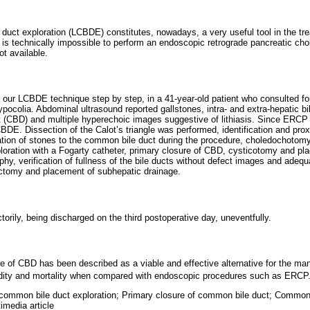
uct exploration (LCBDE) constitutes, nowadays, a very useful tool in the trea
it is technically impossible to perform an endoscopic retrograde pancreatic ch
t available.
 our LCBDE technique step by step, in a 41-year-old patient who consulted fo
ocolia. Abdominal ultrasound reported gallstones, intra- and extra-hepatic bi
(CBD) and multiple hyperechoic images suggestive of lithiasis. Since ERCP c
DE. Dissection of the Calot’s triangle was performed, identification and proxi
ration of stones to the common bile duct during the procedure, choledochotomy
ploration with a Fogarty catheter, primary closure of CBD, cysticotomy and pl
phy, verification of fullness of the bile ducts without defect images and adeq
tomy and placement of subhepatic drainage.
torily, being discharged on the third postoperative day, uneventfully.
 of CBD has been described as a viable and effective alternative for the man
rbidity and mortality when compared with endoscopic procedures such as ERCP
common bile duct exploration; Primary closure of common bile duct; Common 
imedia article