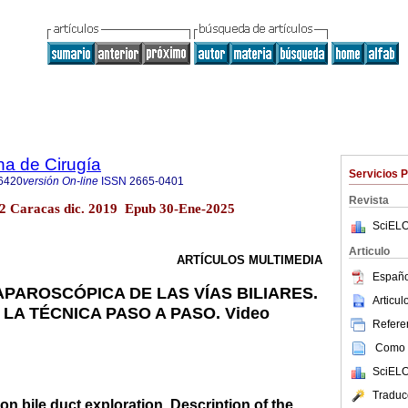
na de Cirugía
Servicios 
6420
versión On-line
ISSN
2665-0401
Revista
.2 Caracas dic. 2019 Epub 30-Ene-2025
SciELO
Articulo
ARTÍCULOS MULTIMEDIA
Españo
PAROSCÓPICA DE LAS VÍAS BILIARES.
Articu
LA TÉCNICA PASO A PASO. Video
Referen
Como c
SciELO
Traduc
 bile duct exploration. Description of the