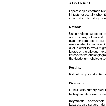
ABSTRACT
Laparoscopic common bile d
lithiasis, especially when 
cases when this study is no
Method:
Using a video, we describe
and mucosa, coluria and hyp
diameter common bile duct 
was decided to practice LCB
duct in order to avoid mig
lavage of the bile duct, ex
intraoperative cholangiogra
the duodenum, cholecystec
Results:
Patient progressed satisfac
Discussion:
LCBDE with primary closure
highlighting its lower mo
Key words:
Laparoscopic 
Laparoscopic surgery; Mult