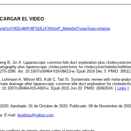
CARGAR EL VIDEO
/file/d/1oYr91EoMrPr8F31IEzFXNJmP_Mehe5pT/view?usp=sharing
Cheng B, Jin X. Laparoscopic common bile duct exploration plus cholecystec
atography plus laparoscopic cholecystectomy for cholecystocholedocholithias
3275-3286. doi: 10.1007/s00464-018-06613-w. Epub 2018 Dec 3. PMID: 30511
 Luhmann A, Wilson MS, Kulli C, Tait IS. Systematic review with meta-analy
-tube drainage after laparoscopic common bile duct exploration for choledocho
i: 10.1007/s00464-015-4303-x. Epub 2015 Jun 20. PMID: 26092024. [
Links
]
 2020; Aprobado: 01 de Octubre de 2020; Publicado: 09 de Noviembre de 202
a. E-mail:
levelluis@yahoo.com
er conflicto de interés alguno sobre el presente artículo.