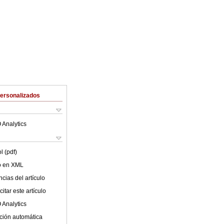
Personalizados
 Analytics
l (pdf)
lo en XML
cias del artículo
itar este artículo
 Analytics
ción automática