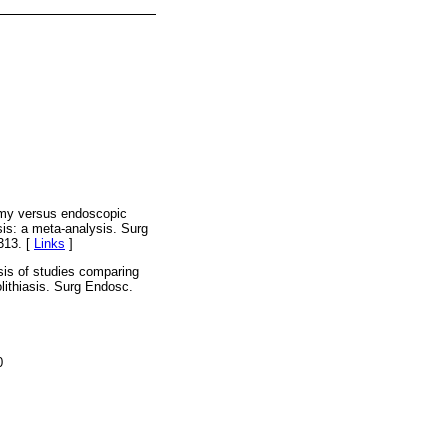
tomy versus endoscopic
is: a meta-analysis. Surg
313. [
Links
]
sis of studies comparing
lithiasis. Surg Endosc.
0