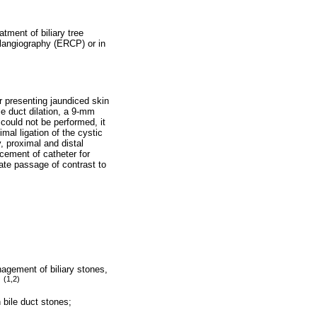
tment of biliary tree
olangiography (ERCP) or in
r presenting jaundiced skin
le duct dilation, a 9-mm
ould not be performed, it
mal ligation of the cystic
, proximal and distal
acement of catheter for
uate passage of contrast to
agement of biliary stones,
(1,2)
.
bile duct stones;