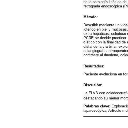
de la patología litiásica d
retrógrada endoscópica (PC
Método:
Describir mediante un vide
ictérico en piel y mucosas, 
extra hepáticas, colédoco 
PCRE se decide practicar EL
cístico con la finalidad de
distal de la vía biliar, ex
colangiografía intraoperato
contraste al duodeno, cole
Resultados:
Paciente evoluciona en for
Discusión:
La ELVB con coledocorrafia 
destacando su menor morb
Palabras clave:
Exploració
laparoscópica; Artículo mu