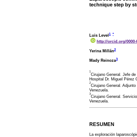
technique step by st
1
*
Luis Level
http://orcid.org/0000
2
Yerina Millán
3
Mady Reinoza
1
Cirujano General. Jefe de 
Hospital Dr. Miguel Pérez 
2
Cirujano General. Adjunto
Venezuela.
3
Cirujano General. Servici
Venezuela.
RESUMEN
La exploración laparoscópic