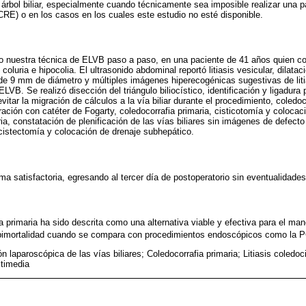
el árbol biliar, especialmente cuando técnicamente sea imposible realizar una 
RE) o en los casos en los cuales este estudio no esté disponible.
o nuestra técnica de ELVB paso a paso, en una paciente de 41 años quien con
coluria e hipocolia. El ultrasonido abdominal reportó litiasis vesicular, dilataci
de 9 mm de diámetro y múltiples imágenes hiperecogénicas sugestivas de litia
VB. Se realizó disección del triángulo biliocístico, identificación y ligadura
 evitar la migración de cálculos a la vía biliar durante el procedimiento, coled
ploración con catéter de Fogarty, coledocorrafia primaria, cisticotomía y colocac
ria, constatación de plenificación de las vías biliares sin imágenes de defec
cistectomía y colocación de drenaje subhepático.
ma satisfactoria, egresando al tercer día de postoperatorio sin eventualidades
primaria ha sido descrita como una alternativa viable y efectiva para el manejo 
imortalidad cuando se compara con procedimientos endoscópicos como la
n laparoscópica de las vías biliares; Coledocorrafia primaria; Litiasis coledoc
ltimedia