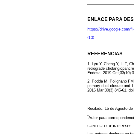
ENLACE PARA DES
https://drive.google.com
(1
,
2)
REFERENCIAS
1. Lyu Y, Cheng Y, Li T, 
retrograde cholangiopancre
Endosc. 2019 Oct;33(10):
2. Podda M, Polignano FM,
primary duct closure and T
2016 Mar;30(3):845-61. do
Recibido: 15 de Agosto de
*
Autor para correspondenci
CONFLICTO DE INTERESES
Los autores declaran no ten