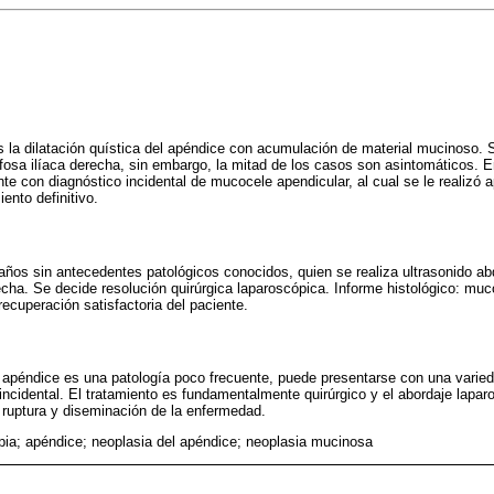
 la dilatación quística del apéndice con acumulación de material mucinoso. 
fosa ilíaca derecha, sin embargo, la mitad de los casos son asintomáticos. E
te con diagnóstico incidental de mucocele apendicular, al cual se le realizó
ento definitivo.
ños sin antecedentes patológicos conocidos, quien se realiza ultrasonido a
recha. Se decide resolución quirúrgica laparoscópica. Informe histológico: muc
ecuperación satisfactoria del paciente.
 apéndice es una patología poco frecuente, puede presentarse con una varie
 incidental. El tratamiento es fundamentalmente quirúrgico y el abordaje lapa
 ruptura y diseminación de la enfermedad.
pia; apéndice; neoplasia del apéndice; neoplasia mucinosa