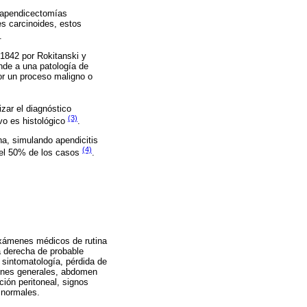
s apendicectomías
s carcinoides, estos
.
1842 por Rokitanski y
nde a una patología de
or un proceso maligno o
zar el diagnóstico
(3)
ivo es histológico
.
ha, simulando apendicitis
(4)
o el 50% de los casos
.
exámenes médicos de rutina
a derecha de probable
a sintomatología, pérdida de
iones generales, abdomen
ción peritoneal, signos
 normales.