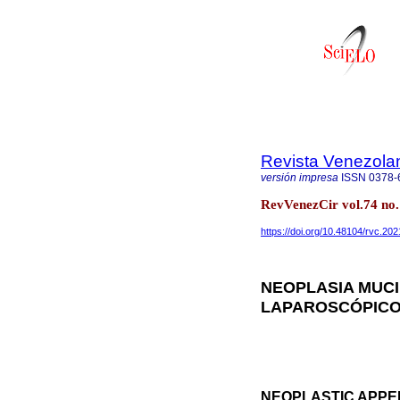
Revista Venezola
versión impresa
ISSN
0378-
RevVenezCir vol.74 no
https://doi.org/10.48104/rvc.202
NEOPLASIA MUCI
LAPAROSCÓPICO
NEOPLASTIC APPE