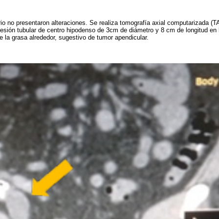
o no presentaron alteraciones. Se realiza tomografía axial computarizada (T
lesión tubular de centro hipodenso de 3cm de diámetro y 8 cm de longitud en 
e la grasa alrededor, sugestivo de tumor apendicular.