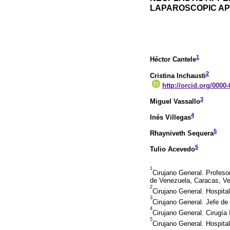
LAPAROSCOPIC AP
1
Héctor Cantele
2
Cristina Inchausti
http://orcid.org/0000
3
Miguel Vassallo
4
Inés Villegas
5
Rhayniveth Sequera
5
Tulio Acevedo
1
Cirujano General. Profesor
de Venezuela, Caracas, Ve
2
Cirujano General. Hospita
3
Cirujano General. Jefe de 
4
Cirujano General. Cirugía
5
Cirujano General. Hospita