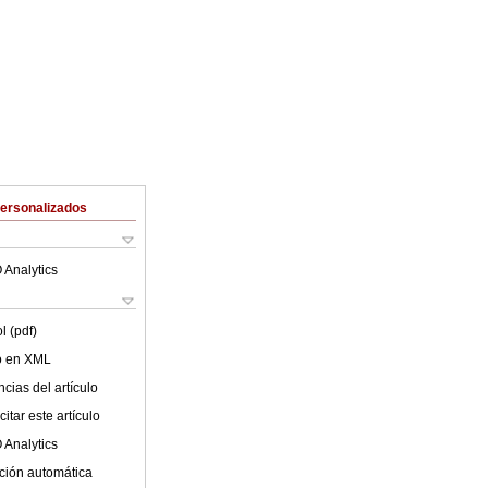
Personalizados
 Analytics
l (pdf)
lo en XML
cias del artículo
itar este artículo
 Analytics
ción automática