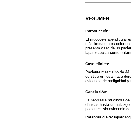
RESUMEN
Introducción:
El mucocele apendicular es
más frecuente es dolor en 
presenta caso de un pacien
laparoscópica como tratami
Caso clínico:
Paciente masculino de 44 a
quístico en fosa ilíaca de
evidencia de malignidad y r
Conclusión:
La neoplasia mucinosa del
clínicas hasta un hallazgo
pacientes sin evidencia de
Palabras clave:
laparosco