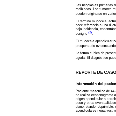
Las neoplasias primarias 
realizadas. Los tumores m
pueden originarse en varios
El termino mucocele, actu
hace referencia a una dila
baja incidencia, encontrán
(2)
benigno
.
El mucocele apendicular no
preoperatorio evidenciando 
La forma clínica de presen
aguda. El diagnóstico pued
REPORTE DE CAS
Información del pacien
Paciente masculino de 44 
se realiza ecosonograma ab
origen apendicular a correl
peso y otras eventualidad
plano, blando, deprimible, 
apendiculares negativos, 