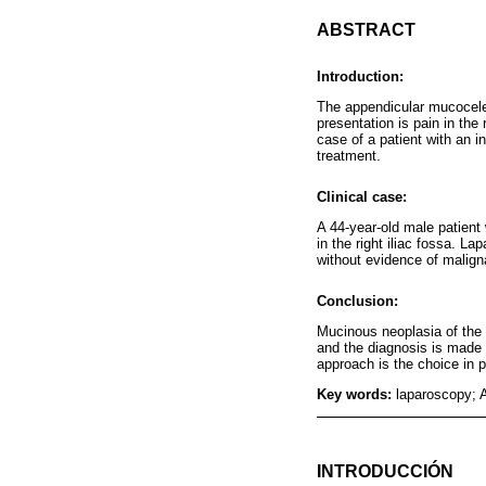
ABSTRACT
Introduction:
The appendicular mucocele 
presentation is pain in the
case of a patient with an 
treatment.
Clinical case:
A 44-year-old male patient
in the right iliac fossa. L
without evidence of malign
Conclusion:
Mucinous neoplasia of the
and the diagnosis is made i
approach is the choice in p
Key words:
laparoscopy; 
INTRODUCCIÓN