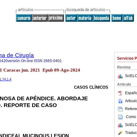
na de Cirugía
Servicios 
6420
versión On-line
ISSN
2665-0401
Revista
.1 Caracas jun. 2021 Epub 09-Ago-2024
SciELO
1.74.1.4
Articulo
CASOS CLÍNICOS
Españo
NOSA DE APÉNDICE. ABORDAJE
Articu
. REPORTE DE CASO
Referen
Como c
SciELO
Traduc
NDICEAL MUCINOUS LESION.