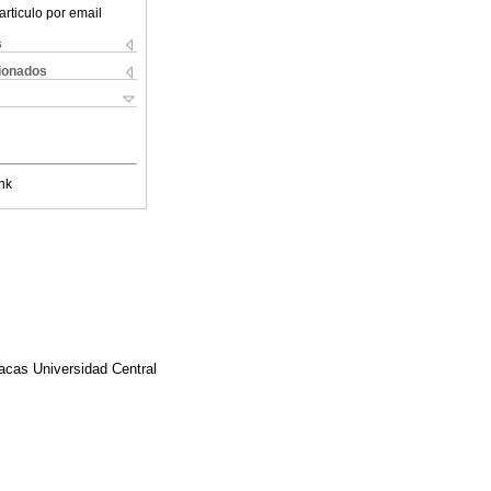
articulo por email
s
cionados
nk
racas Universidad Central