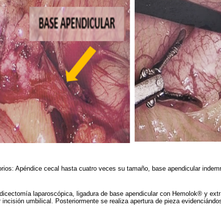
orios: Apéndice cecal hasta cuatro veces su tamaño, base apendicular inde
ndicectomía laparoscópica, ligadura de base apendicular con Hemolok® y extr
 incisión umbilical. Posteriormente se realiza apertura de pieza evidenciánd