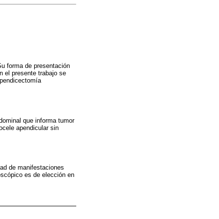
Su forma de presentación
n el presente trabajo se
 apendicectomía
bdominal que informa tumor
ocele apendicular sin
dad de manifestaciones
roscópico es de elección en