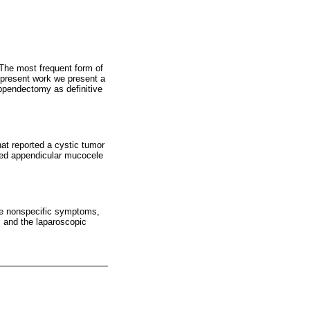
 The most frequent form of
e present work we present a
ppendectomy as definitive
at reported a cystic tumor
aled appendicular mucocele
ve nonspecific symptoms,
l and the laparoscopic