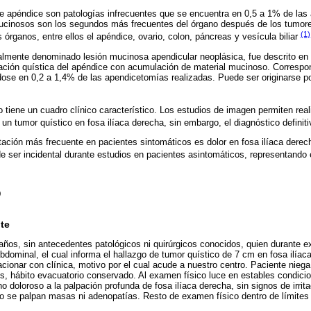
de apéndice son patologías infrecuentes que se encuentra en 0,5 a 1% de la
ucinosos son los segundos más frecuentes del órgano después de los tumore
(1)
 órganos, entre ellos el apéndice, ovario, colon, páncreas y vesícula biliar
almente denominado lesión mucinosa apendicular neoplásica, fue descrito en 
tación quística del apéndice con acumulación de material mucinoso. Correspo
dose en 0,2 a 1,4% de las apendicetomías realizadas. Puede ser originarse p
 tiene un cuadro clínico característico. Los estudios de imagen permiten reali
un tumor quístico en fosa ilíaca derecha, sin embargo, el diagnóstico definit
tación más frecuente en pacientes sintomáticos es dolor en fosa ilíaca derec
e ser incidental durante estudios en pacientes asintomáticos, representand
O
te
años, sin antecedentes patológicos ni quirúrgicos conocidos, quien durante 
dominal, el cual informa el hallazgo de tumor quístico de 7 cm en fosa ilíac
acionar con clínica, motivo por el cual acude a nuestro centro. Paciente nieg
es, hábito evacuatorio conservado. Al examen físico luce en estables condic
no doloroso a la palpación profunda de fosa ilíaca derecha, sin signos de irrita
no se palpan masas ni adenopatías. Resto de examen físico dentro de límites