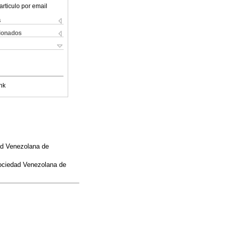
articulo por email
s
cionados
nk
dad Venezolana de
Sociedad Venezolana de