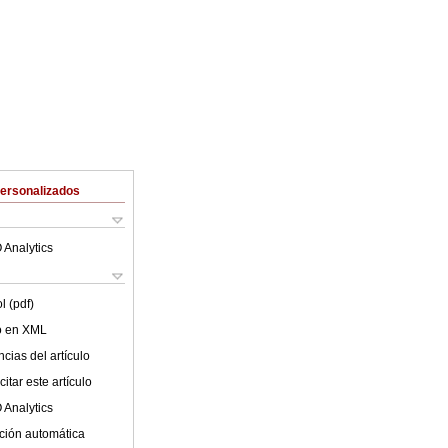
Personalizados
 Analytics
l (pdf)
lo en XML
cias del artículo
itar este artículo
 Analytics
ción automática