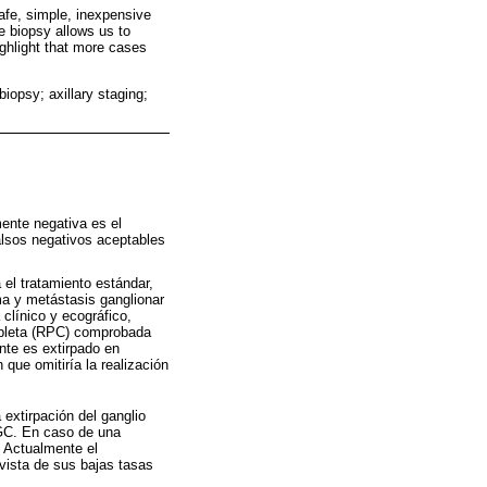
afe, simple, inexpensive
e biopsy allows us to
ighlight that more cases
iopsy; axillary staging;
ente negativa es el
alsos negativos aceptables
 el tratamiento estándar,
a y metástasis ganglionar
clínico y ecográfico,
mpleta (RPC) comprobada
nte es extirpado en
que omitiría la realización
 extirpación del ganglio
BGC. En caso de una
. Actualmente el
vista de sus bajas tasas