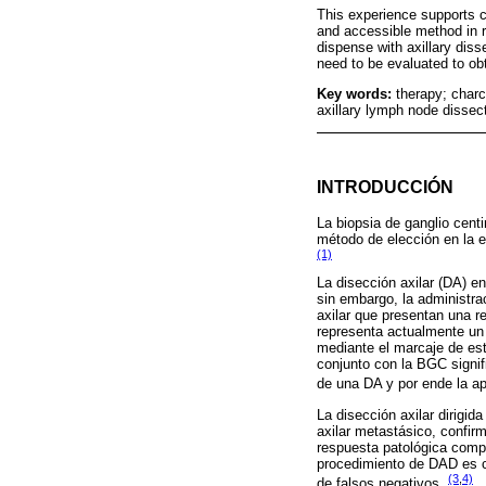
This experience supports c
and accessible method in re
dispense with axillary diss
need to be evaluated to ob
Key words:
therapy; charc
axillary lymph node dissec
INTRODUCCIÓN
La biopsia de ganglio cent
método de elección en la e
(1)
La disección axilar (DA) en
sin embargo, la administr
axilar que presentan una r
representa actualmente un
mediante el marcaje de es
conjunto con la BGC signif
de una DA y por ende la ap
La disección axilar dirigi
axilar metastásico, confi
respuesta patológica compl
procedimiento de DAD es c
(3
,
4)
de falsos negativos.