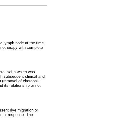
tic lymph node at the time
emotherapy with complete
eral axilla which was
h subsequent clinical and
n (removal of charcoal-
 its relationship or not
esent dye migration or
gical response. The