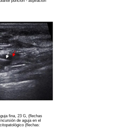
diante punción - aspiración
uja fina, 23 G, (flechas
 Incursión de aguja en el
citopatológico (flechas: