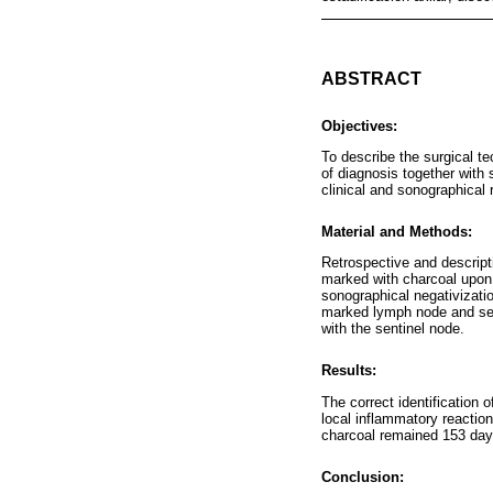
ABSTRACT
Objectives:
To describe the surgical te
of diagnosis together with
clinical and sonographical 
Material and Methods:
Retrospective and descripti
marked with charcoal upon 
sonographical negativizatio
marked lymph node and sent
with the sentinel node.
Results:
The correct identification 
local inflammatory reaction
charcoal remained 153 days 
Conclusion: