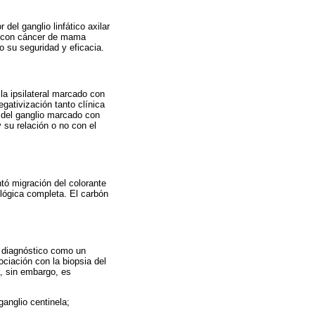
del ganglio linfático axilar
te con cáncer de mama
 su seguridad y eficacia.
la ipsilateral marcado con
gativización tanto clínica
n del ganglio marcado con
y su relación o no con el
tó migración del colorante
ológica completa. El carbón
u diagnóstico como un
ciación con la biopsia del
a, sin embargo, es
anglio centinela;