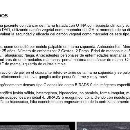
DOS
a paciente con cáncer de mama tratada con QTNA con repuesta clínica y eco
icó DAD, utilizando carbón vegetal como marcador del GM al momento de su d
evaluar la seguridad y eficacia del carbón vegetal como marcador de este tip
s, quien consultó por nódulo palpable en mama izquierda. Antecedentes: Men
: 25 años. Número de embarazos: 2 Gestas. 2 Paras. Edad de menopausia: 5
. Tabáquicos: Niega. Antecedentes personales de enfermedades mamarias: Co
miliares de enfermedades mamarias: prima materna con cáncer de mama. Cir
F de mama izquierda de quiste simple.
tracción de piel en el cuadrante ínfero externo de la mama izquierda y se pal
 clínicamente positiva: ganglio axilar pequeño firme y muy móvil.
géneamente densas tipo C concluida como BIRADS 0 sin imágenes especific
ntificó lesión sólida, heterogénea, hipoecoica, no paralela, forma irregular, 
te sospechosa en radial 4, BIRADS 5 ecográfico, coincidiendo con nódulo pa
infático hipoecoico, hilio excéntrico con engrosamiento de la corteza altamen