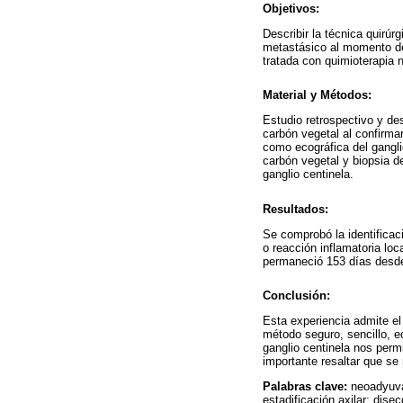
Objetivos:
Describir la técnica quirúr
metastásico al momento de
tratada con quimioterapia
Material y Métodos:
Estudio retrospectivo y de
carbón vegetal al confirma
como ecográfica del ganglio
carbón vegetal y biopsia de
ganglio centinela.
Resultados:
Se comprobó la identificac
o reacción inflamatoria lo
permaneció 153 días desde 
Conclusión:
Esta experiencia admite el
método seguro, sencillo, e
ganglio centinela nos perm
importante resaltar que s
Palabras clave:
neoadyuva
estadificación axilar; disec