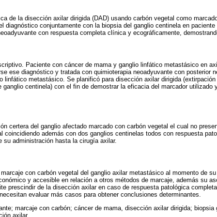
gica de la disección axilar dirigida (DAD) usando carbón vegetal como marcador 
l diagnóstico conjuntamente con la biopsia del ganglio centinela en pacien
 neoadyuvante con respuesta completa clínica y ecográficamente, demostrando
scriptivo. Paciente con cáncer de mama y ganglio linfático metastásico en axi
rse ese diagnóstico y tratada con quimioterapia neoadyuvante con posterior ne
 linfático metastásico. Se planificó para disección axilar dirigida (extirpació
 ganglio centinela) con el fin de demostrar la eficacia del marcador utilizado 
ión certera del ganglio afectado marcado con carbón vegetal el cual no presen
cal coincidiendo además con dos ganglios centinelas todos con respuesta pat
su administración hasta la cirugía axilar.
 marcaje con carbón vegetal del ganglio axilar metastásico al momento de s
conómico y accesible en relación a otros métodos de marcaje, además su aso
ite prescindir de la disección axilar en caso de respuesta patológica complet
e necesitan evaluar más casos para obtener conclusiones determinantes.
nte; marcaje con carbón; cáncer de mama, disección axilar dirigida; biopsia g
ción axilar