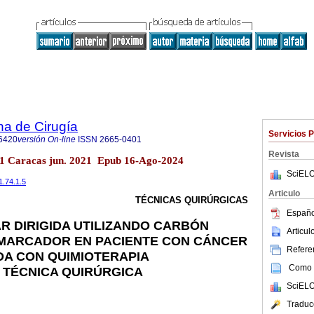
na de Cirugía
Servicios 
6420
versión On-line
ISSN
2665-0401
Revista
.1 Caracas jun. 2021 Epub 16-Ago-2024
SciELO
1.74.1.5
Articulo
TÉCNICAS QUIRÚRGICAS
Españo
AR DIRIGIDA UTILIZANDO CARBÓN
Articu
MARCADOR EN PACIENTE CON CÁNCER
Referen
DA CON QUIMIOTERAPIA
Como c
 TÉCNICA QUIRÚRGICA
SciELO
Traduc