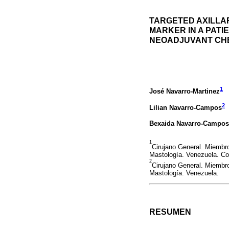
TARGETED AXILLA
MARKER IN A PATI
NEOADJUVANT CH
1
José Navarro-Martinez
2
Lilian Navarro-Campos
Bexaida Navarro-Campos
1
Cirujano General. Miembro
Mastología. Venezuela. C
2
Cirujano General. Miembr
Mastología. Venezuela.
RESUMEN