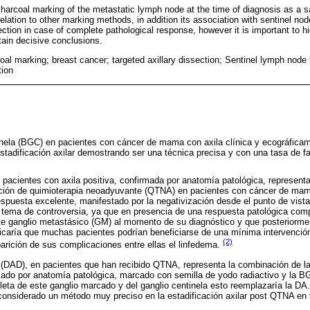
harcoal marking of the metastatic lymph node at the time of diagnosis as a s
lation to other marking methods, in addition its association with sentinel nod
ection in case of complete pathological response, however it is important to h
tain decisive conclusions.
oal marking; breast cancer; targeted axillary dissection; Sentinel lymph node b
tion
inela (BGC) en pacientes con cáncer de mama con axila clínica y ecográficam
stadificación axilar demostrando ser una técnica precisa y con una tasa de f
 pacientes con axila positiva, confirmada por anatomía patológica, representa
ación de quimioterapia neoadyuvante (QTNA) en pacientes con cáncer de mam
espuesta excelente, manifestado por la negativización desde el punto de vista 
 tema de controversia, ya que en presencia de una respuesta patológica co
te ganglio metastásico (GM) al momento de su diagnóstico y que posteriorme
icaría que muchas pacientes podrían beneficiarse de una mínima intervención 
(2)
arición de sus complicaciones entre ellas el linfedema.
da (DAD), en pacientes que han recibido QTNA, representa la combinación de la
rmado por anatomía patológica, marcado con semilla de yodo radiactivo y la 
eta de este ganglio marcado y del ganglio centinela esto reemplazaría la DA
onsiderado un método muy preciso en la estadificación axilar post QTNA en 