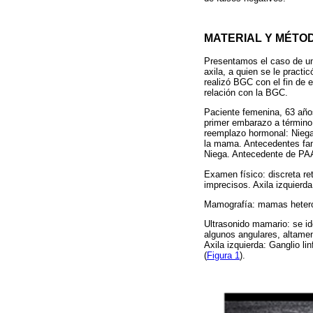
MATERIAL Y MÉTO
Presentamos el caso de un
axila, a quien se le pract
realizó BGC con el fin de 
relación con la BGC.
Paciente femenina, 63 año
primer embarazo a término
reemplazo hormonal: Niega
la mama. Antecedentes fa
Niega. Antecedente de PAA
Examen físico: discreta re
imprecisos. Axila izquierda
Mamografía: mamas hetero
Ultrasonido mamario: se ide
algunos angulares, altamen
Axila izquierda: Ganglio l
(
Figura 1
).