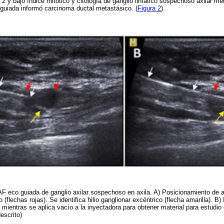
 2 y bajo índice mitótico y citología de ganglio linfático sospechoso axilar me
guiada informó carcinoma ductal metastásico. (
Figura 2
).
 eco guiada de ganglio axilar sospechoso en axila. A) Posicionamiento de ag
o (flechas rojas). Se identifica hilio ganglionar excéntrico (flecha amarilla). B)
o mientras se aplica vacío a la inyectadora para obtener material para estudio 
descrito)