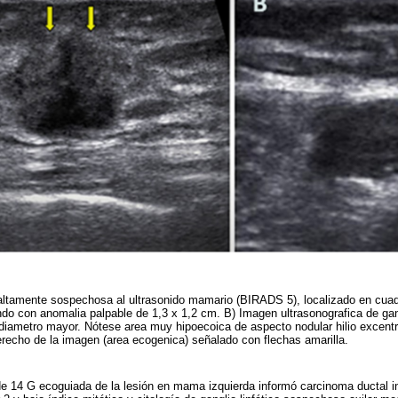
 altamente sospechosa al ultrasonido mamario (BIRADS 5), localizado en cuad
do con anomalia palpable de 1,3 x 1,2 cm. B) Imagen ultrasonografica de gang
ametro mayor. Nótese area muy hipoecoica de aspecto nodular hilio excentri
erecho de la imagen (area ecogenica) señalado con flechas amarilla.
de 14 G ecoguiada de la lesión en mama izquierda informó carcinoma ductal i