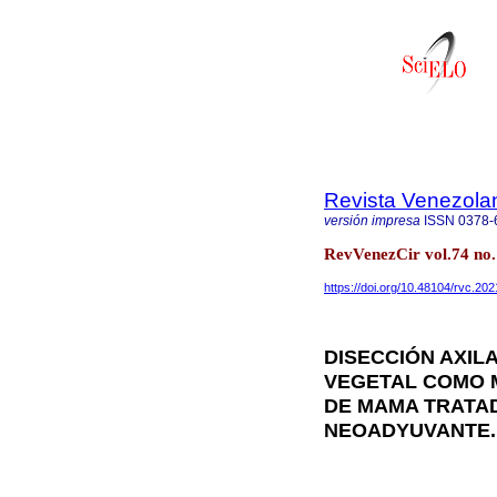
Revista Venezola
versión impresa
ISSN
0378-
RevVenezCir vol.74 no
https://doi.org/10.48104/rvc.202
DISECCIÓN AXIL
VEGETAL COMO 
DE MAMA TRATA
NEOADYUVANTE.