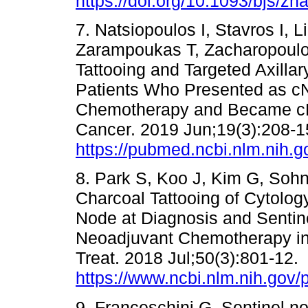
https://doi.org/10.1093/bjs/z
7. Natsiopoulos I, Stavros I, 
Zarampoukas T, Zacharopoulou
Tattooing and Targeted Axillar
Patients Who Presented as c
Chemotherapy and Became cN0
Cancer. 2019 Jun;19(3):208-1
https://pubmed.ncbi.nlm.nih.
8. Park S, Koo J, Kim G, Sohn 
Charcoal Tattooing of Cytolog
Node at Diagnosis and Sentin
Neoadjuvant Chemotherapy in
Treat. 2018 Jul;50(3):801-12.
https://www.ncbi.nlm.nih.gov
9. Franceschini G. Sentinel n