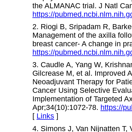
the ALMANAC trial. J Natl Can
https://pubmed.ncbi.nlm.nih.
2. Riogi B, Sripadam R, Barke
Management of the axilla fol
breast cancer- A change in pr
https://pubmed.ncbi.nlm.nih.
3. Caudle A, Yang W, Krishnam
Gilcrease M, et al. Improved A
Neoadjuvant Therapy for Patie
Cancer Using Selective Evalu
Implementation of Targeted Axi
Apr;34(10):1072-78.
https://p
[
Links
]
4. Simons J, Van Nijnatten T, 