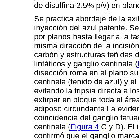
de disulfina 2,5% p/v) en pla
Se practica abordaje de la axi
inyección del azul patente. Se 
por planos hasta llegar a la fa
misma dirección de la incisión 
carbón y estructuras teñidas 
linfáticos y ganglio centinela (
disección roma en el plano sub
centinela (tenido de azul) y e
evitando la tripsia directa a l
extirpar en bloque toda el área
adiposo circundante La eviden
coincidencia del ganglio tatu
centinela (
Figura 4
C y D). El 
confirmó que el ganglio marcad