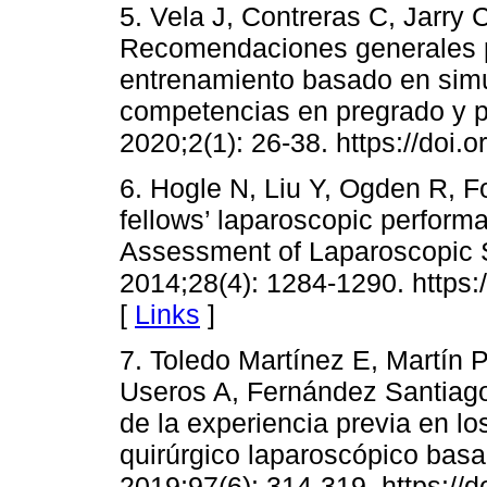
5. Vela J, Contreras C, Jarry 
Recomendaciones generales p
entrenamiento basado en simu
competencias en pregrado y po
2020;2(1): 26-38. https://doi.
6. Hogle N, Liu Y, Ogden R, Fo
fellows’ laparoscopic perform
Assessment of Laparoscopic S
2014;28(4): 1284-1290. https:
[
Links
]
7. Toledo Martínez E, Martín 
Useros A, Fernández Santiago 
de la experiencia previa en lo
quirúrgico laparoscópico basa
2019;97(6): 314-319. https://d