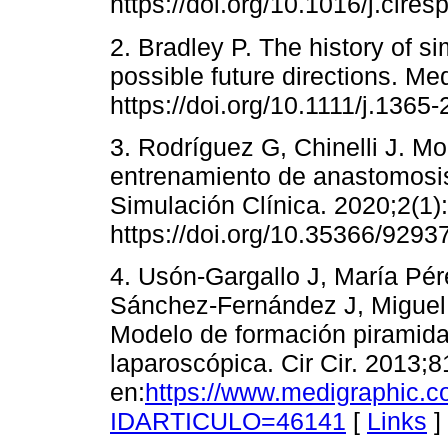
https://doi.org/10.1016/j.cires
2. Bradley P. The history of s
possible future directions. M
https://doi.org/10.1111/j.1365
3. Rodríguez G, Chinelli J. Mo
entrenamiento de anastomosis
Simulación Clínica. 2020;2(1):
https://doi.org/10.35366/92937
4. Usón-Gargallo J, María Pé
Sánchez-Fernández J, Miguel S
Modelo de formación piramida
laparoscópica. Cir Cir. 2013;8
en:
https://www.medigraphic.c
IDARTICULO=46141
[
Links
]