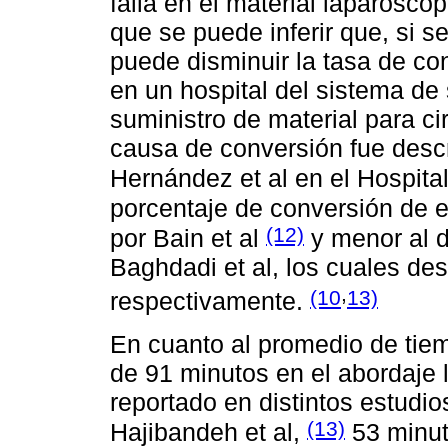
falla en el material laparoscó
que se puede inferir que, si s
puede disminuir la tasa de con
en un hospital del sistema de 
suministro de material para c
causa de conversión fue descr
Hernández et al en el Hospita
porcentaje de conversión de es
(12)
por Bain et al
y menor al d
Baghdadi et al, los cuales de
,
(10
13)
respectivamente.
En cuanto al promedio de tiem
de 91 minutos en el abordaje 
reportado en distintos estudio
(13)
Hajibandeh et al,
53 minut