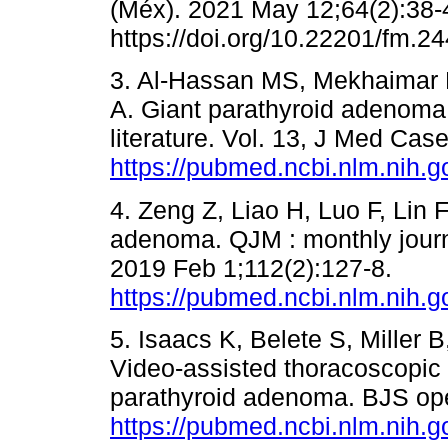
(Méx). 2021 May 12;64(2):38-
https://doi.org/10.22201/fm.2
3. Al-Hassan MS, Mekhaimar M
A. Giant parathyroid adenoma:
literature. Vol. 13, J Med Cas
https://pubmed.ncbi.nlm.nih.
4. Zeng Z, Liao H, Luo F, Lin 
adenoma. QJM : monthly journa
2019 Feb 1;112(2):127-8.
https://pubmed.ncbi.nlm.nih.
5. Isaacs K, Belete S, Miller B
Video-assisted thoracoscopic 
parathyroid adenoma. BJS ope
https://pubmed.ncbi.nlm.nih.