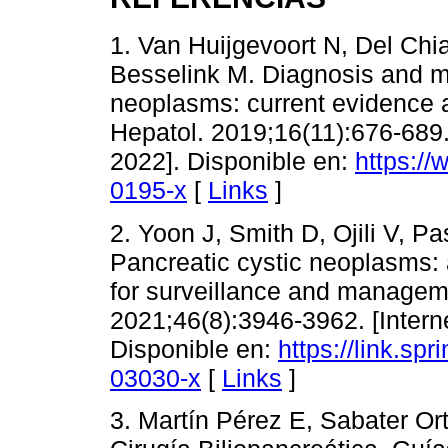
1. Van Huijgevoort N, Del Chi
Besselink M. Diagnosis and m
neoplasms: current evidence 
Hepatol. 2019;16(11):676-689.
2022]. Disponible en:
https://
0195-x
[
Links
]
2. Yoon J, Smith D, Ojili V, P
Pancreatic cystic neoplasms:
for surveillance and managem
2021;46(8):3946-3962. [Intern
Disponible en:
https://link.sp
03030-x
[
Links
]
3. Martín Pérez E, Sabater Or