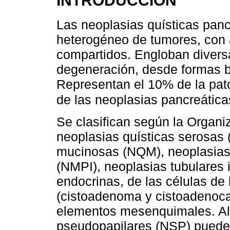
Las neoplasias quísticas pan
heterogéneo de tumores, con a
compartidos. Engloban diversa
degeneración, desde formas be
Representan el 10% de la pat
de las neoplasias pancreátic
Se clasifican según la Organ
neoplasias quísticas serosas 
mucinosas (NQM), neoplasias 
(NMPI), neoplasias tubulares i
endocrinas, de las células de
(cistoadenoma y cistoadenoca
elementos mesenquimales. Al
pseudopapilares (NSP) pueden