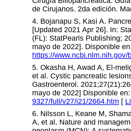
Cirugía Biliopancreática. Guí
de Cirujanos. 2da edición. Ma
4. Bojanapu S, Kasi A. Panc
[Updated 2021 Apr 26]. In: Sta
(FL): StatPearls Publishing; 20
mayo de 2022]. Disponible en
https://www.ncbi.nlm.nih.go
5. Okasha H, Awad A, El-meli
et al. Cystic pancreatic lesio
Gastroenterol. 2021;27(21):266
mayo de 2022] Disponible en
9327/full/v27/i21/2664.htm
[
L
6. Nilsson L, Keane M, Shamali
A, et al. Nature and managem
neoplasm (MCN): A systematic 