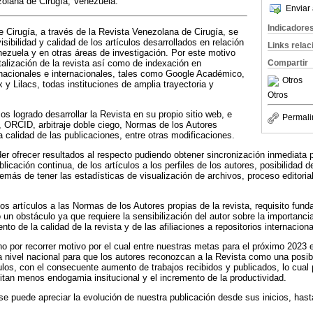
zolana de Cirugía, Venezuela.
Enviar 
Indicadore
Cirugía, a través de la Revista Venezolana de Cirugía, se
sibilidad y calidad de los artículos desarrollados en relación
Links rela
nezuela y en otras áreas de investigación. Por este motivo
italización de la revista así como de indexación en
Compartir
 nacionales e internacionales, tales como Google Académico,
Otros
y Lilacs, todas instituciones de amplia trayectoria y
Otros
s logrado desarrollar la Revista en su propio sitio web, e
Permali
 ORCID, arbitraje doble ciego, Normas de los Autores
a calidad de las publicaciones, entre otras modificaciones.
r ofrecer resultados al respecto pudiendo obtener sincronización inmediata p
icación continua, de los artículos a los perfiles de los autores, posibilidad de 
emás de tener las estadísticas de visualización de archivos, proceso editorial 
os artículos a las Normas de los Autores propias de la revista, requisito fund
o un obstáculo ya que requiere la sensibilización del autor sobre la importanc
o de la calidad de la revista y de las afiliaciones a repositorios internaciona
o por recorrer motivo por el cual entre nuestras metas para el próximo 2023
a nivel nacional para que los autores reconozcan a la Revista como una posibi
ulos, con el consecuente aumento de trabajos recibidos y publicados, lo cual pe
citan menos endogamia insitucional y el incremento de la productividad.
se puede apreciar la evolución de nuestra publicación desde sus inicios, hast