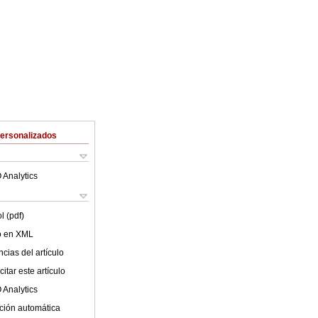
Personalizados
 Analytics
l (pdf)
lo en XML
cias del artículo
itar este artículo
 Analytics
ción automática