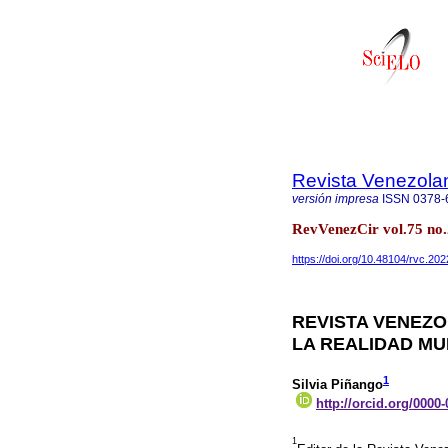
Revista Venezola
versión impresa
ISSN
0378-
RevVenezCir vol.75 no
https://doi.org/10.48104/rvc.202
REVISTA VENEZO
LA REALIDAD MU
1
Silvia Piñango
http://orcid.org/0000
1