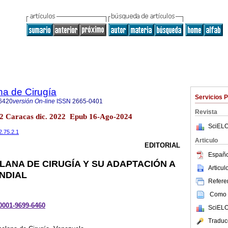
na de Cirugía
Servicios 
6420
versión On-line
ISSN
2665-0401
Revista
.2 Caracas dic. 2022 Epub 16-Ago-2024
SciELO
2.75.2.1
Articulo
EDITORIAL
Españo
LANA DE CIRUGÍA Y SU ADAPTACIÓN A
Articu
NDIAL
Referen
Como c
-0001-9699-6460
SciELO
Traduc