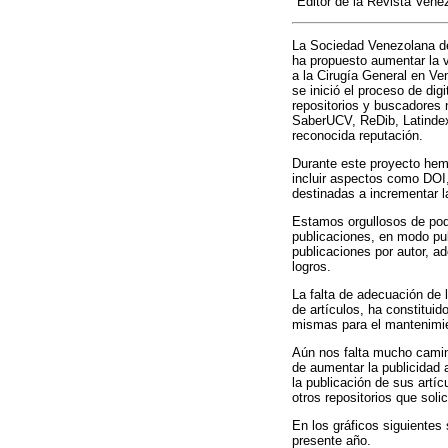
Editor de la Revista Vene
La Sociedad Venezolana de 
ha propuesto aumentar la vi
a la Cirugía General en Ve
se inició el proceso de dig
repositorios y buscadores
SaberUCV, ReDib, Latindex 
reconocida reputación.
Durante este proyecto hemo
incluir aspectos como DOI,
destinadas a incrementar l
Estamos orgullosos de pode
publicaciones, en modo publ
publicaciones por autor, ad
logros.
La falta de adecuación de l
de artículos, ha constituid
mismas para el mantenimient
Aún nos falta mucho camin
de aumentar la publicidad 
la publicación de sus artíc
otros repositorios que soli
En los gráficos siguientes 
presente año.