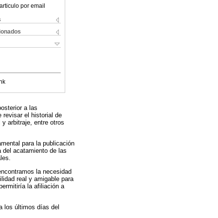
articulo por email
s
cionados
nk
osterior a las
revisar el historial de
y arbitraje, entre otros
amental para la publicación
ia del acatamiento de las
les.
 encontramos la necesidad
lidad real y amigable para
rmitiría la afiliación a
a los últimos días del