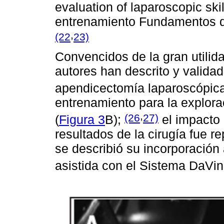
evaluation of laparoscopic ski
entrenamiento Fundamentos d
,
(22
23)
Convencidos de la gran utilid
autores han descrito y valid
apendicectomía laparoscópica
entrenamiento para la explorac
,
(26
27)
(
Figura 3
B);
el impacto 
resultados de la cirugía fue r
se describió su incorporación 
asistida con el Sistema DaVi