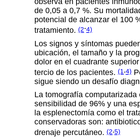
observa en pacientes inmunod
de 0,05 a 0,7 %. Su mortalidad
potencial de alcanzar el 100 
-
(2
4)
tratamiento.
Los signos y síntomas pueden
ubicación, el tamaño y la progr
dolor en el cuadrante superio
,
(1
4)
tercio de los pacientes.
Po
sigue siendo un desafío diagn
La tomografía computarizada 
sensibilidad de 96% y una es
la esplenectomía como el trata
conservadoras son: antibiotic
,
(2
5)
drenaje percutáneo.