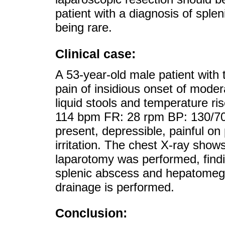
patient with a diagnosis of sple
being rare.
Clinical case:
A 53-year-old male patient with
pain of insidious onset of modera
liquid stools and temperature r
114 bpm FR: 28 rpm BP: 130/7
present, depressible, painful on 
irritation. The chest X-ray sh
laparotomy was performed, findin
splenic abscess and hepatomega
drainage is performed.
Conclusion: