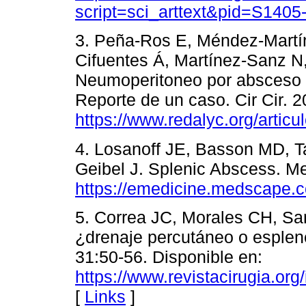
script=sci_arttext&pid=S14
3. Peña-Ros E, Méndez-Martí
Cifuentes Á, Martínez-Sanz N
Neumoperitoneo por absceso e
Reporte de un caso. Cir Cir. 
https://www.redalyc.org/arti
4. Losanoff JE, Basson MD, Ta
Geibel J. Splenic Abscess. M
https://emedicine.medscape.c
5. Correa JC, Morales CH, Sa
¿drenaje percutáneo o esplen
31:50-56. Disponible en:
https://www.revistacirugia.org
[
Links
]