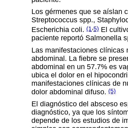
Los gérmenes que se aíslan c
Streptococcus spp., Staphylo
,
(1
5)
Escherichia coli.
El culti
paciente reportó Salmonella s
Las manifestaciones clínicas m
abdominal. La fiebre se prese
abdominal en un 57.7% es vag
ubica el dolor en el hipocondr
manifestaciones clínicas de n
(5)
dolor abdominal difuso.
El diagnóstico del absceso es
diagnóstico, ya que los sínto
depende de los estudios de i