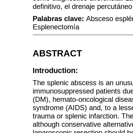
definitivo, el drenaje percutáne
Palabras clave:
Absceso esplén
Esplenectomía
ABSTRACT
Introduction:
The splenic abscess is an unusua
immunosuppressed patients due 
(DM), hemato-oncological disea
syndrome (AIDS) and, to a lesse
trauma or splenic infarction. Th
although conservative alternati
laparoscopic resection should b