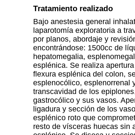
Tratamiento realizado
Bajo anestesia general inhalat
laparotomía exploratoria a tra
por planos, abordaje y revisió
encontrándose: 1500cc de líqu
hepatomegalia, esplenomegali
esplénica. Se realiza apertura
flexura esplénica del colon, s
esplenocólico, esplenorrenal y
transcavidad de los epiplones
gastrocólico y sus vasos. Ape
ligadura y sección de los vas
esplénico roto que compromet
resto de vísceras huecas sin a
esplénico. Se diseca y seccio