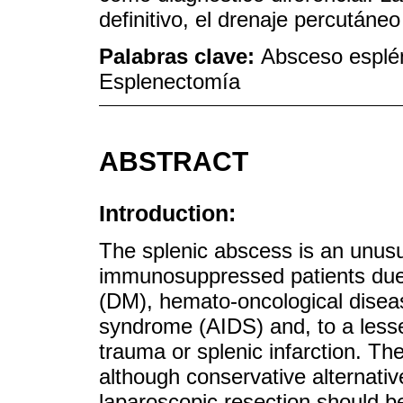
definitivo, el drenaje percutáne
Palabras clave:
Absceso esplén
Esplenectomía
ABSTRACT
Introduction:
The splenic abscess is an unusua
immunosuppressed patients due 
(DM), hemato-oncological disea
syndrome (AIDS) and, to a lesse
trauma or splenic infarction. Th
although conservative alternati
laparoscopic resection should b