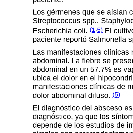
Los gérmenes que se aíslan c
Streptococcus spp., Staphylo
,
(1
5)
Escherichia coli.
El culti
paciente reportó Salmonella s
Las manifestaciones clínicas m
abdominal. La fiebre se prese
abdominal en un 57.7% es vag
ubica el dolor en el hipocondr
manifestaciones clínicas de n
(5)
dolor abdominal difuso.
El diagnóstico del absceso es
diagnóstico, ya que los sínto
depende de los estudios de i