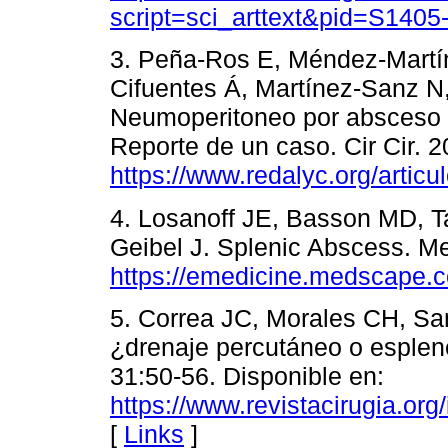
script=sci_arttext&pid=S14
3. Peña-Ros E, Méndez-Martí
Cifuentes Á, Martínez-Sanz N
Neumoperitoneo por absceso e
Reporte de un caso. Cir Cir. 
https://www.redalyc.org/arti
4. Losanoff JE, Basson MD, Ta
Geibel J. Splenic Abscess. M
https://emedicine.medscape.c
5. Correa JC, Morales CH, Sa
¿drenaje percutáneo o esplen
31:50-56. Disponible en:
https://www.revistacirugia.org
[
Links
]