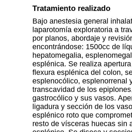
Tratamiento realizado
Bajo anestesia general inhalat
laparotomía exploratoria a tra
por planos, abordaje y revisió
encontrándose: 1500cc de líqu
hepatomegalia, esplenomegali
esplénica. Se realiza apertura
flexura esplénica del colon, s
esplenocólico, esplenorrenal y
transcavidad de los epiplones
gastrocólico y sus vasos. Ape
ligadura y sección de los vas
esplénico roto que compromet
resto de vísceras huecas sin a
esplénico. Se diseca y seccio