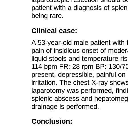
patient with a diagnosis of sple
being rare.
Clinical case:
A 53-year-old male patient with
pain of insidious onset of modera
liquid stools and temperature r
114 bpm FR: 28 rpm BP: 130/7
present, depressible, painful on 
irritation. The chest X-ray sh
laparotomy was performed, findin
splenic abscess and hepatomega
drainage is performed.
Conclusion: