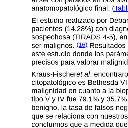
anatomopatológico final. (
Tabl
El estudio realizado por Deba
pacientes (14,28%) con diagnó
sospechosa (TIRADS 4-5), en l
(16)
ser malignos.
Resultados 
este estudio donde los parám
precisos para valorar maligni
Kraus-Fischer
et al
, encontrar
citopatológico es Bethesda VI, 
malignidad en cuanto a la biop
tipo V y IV fue 79.1% y 35.7%.
benigno, la tasa de falsos n
que se relaciona con nuestros
concluimos que a medida que