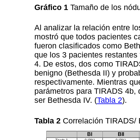
Gráfico 1
Tamaño de los nód
Al analizar la relación entre
mostró que todos pacientes 
fueron clasificados como Bethe
que los 3 pacientes restante
4. De estos, dos como TIRADS
benigno (Bethesda II) y proba
respectivamente. Mientras que
parámetros para TIRADS 4b, do
ser Bethesda IV. (
Tabla 2
).
Tabla 2
Correlación TIRADS/
BI
BII
Tirads 1
0 (0%)
0 (0%)