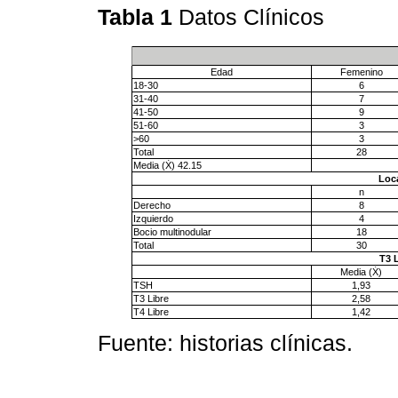
Tabla 1
Datos Clínicos
Edad
Femenino
18-30
6
31-40
7
41-50
9
51-60
3
>60
3
Total
28
Media (Ẋ) 42.15
Loc
n
Derecho
8
Izquierdo
4
Bocio multinodular
18
Total
30
T3 L
Media (Ẋ)
TSH
1,93
T3 Libre
2,58
T4 Libre
1,42
Fuente: historias clínicas.