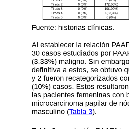
Tirads 2
0 (0%)
17(100%)
Tirads 3
0 (0%)
10(100%)
Tirads 4
0 (0%)
1(33,3%)
Tirads 5
0 (0%)
0 (0%)
Fuente: historias clínicas.
Al establecer la relación PAAF
30 casos estudiados por PAAF
(3.33%) maligno. Sin embargo,
definitiva a estos, se obtuvo
y 2 fueron recategorizados co
(10%) casos. Estos resultaron
las pacientes femeninas con b
microcarcinoma papilar de nód
masculino (
Tabla 3
).