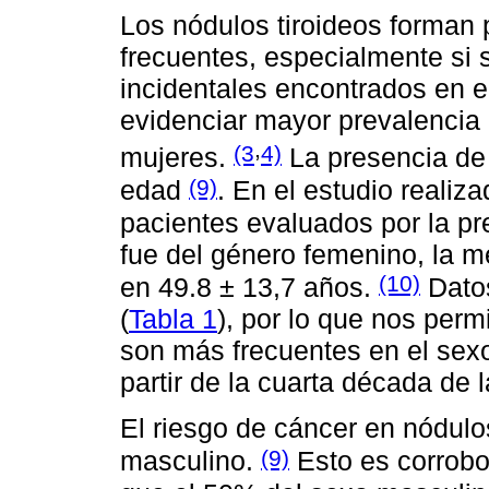
Los nódulos tiroideos forman 
frecuentes, especialmente si 
incidentales encontrados en e
evidenciar mayor prevalencia
,
(3
4)
mujeres.
La presencia de 
(9)
edad
. En el estudio realiz
pacientes evaluados por la pr
fue del género femenino, la 
(10)
en 49.8 ± 13,7 años.
Datos
(
Tabla 1
), por lo que nos perm
son más frecuentes en el sex
partir de la cuarta década de l
El riesgo de cáncer en nódulos
(9)
masculino.
Esto es corrobo