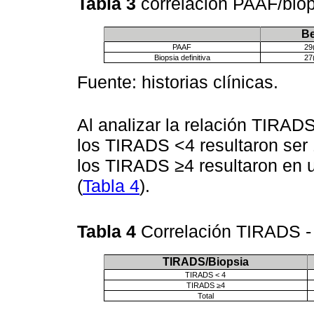
Tabla 3
correlación PAAF/biop
B
PAAF
29
Biopsia definitiva
27
Fuente: historias clínicas.
Al analizar la relación TIRAD
los TIRADS <4 resultaron ser
los TIRADS ≥4 resultaron en 
(
Tabla 4
).
Tabla 4
Correlación TIRADS - 
TIRADS/Biopsia
TIRADS < 4
TIRADS ≥4
Total