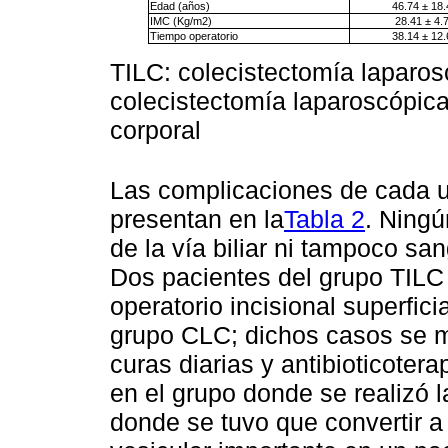
Edad (años)
46.74 ± 18.
IMC (Kg/m2)
28.41 ± 4.
Tiempo operatorio
38.14 ± 12.
TILC: colecistectomía laparos
colecistectomía laparoscópic
corporal
Las complicaciones de cada u
presentan en la
Tabla 2
. Ningú
de la vía biliar ni tampoco sa
Dos pacientes del grupo TILC 
operatorio incisional superficia
grupo CLC; dichos casos se 
curas diarias y antibioticoter
en el grupo donde se realizó 
donde se tuvo que convertir a 