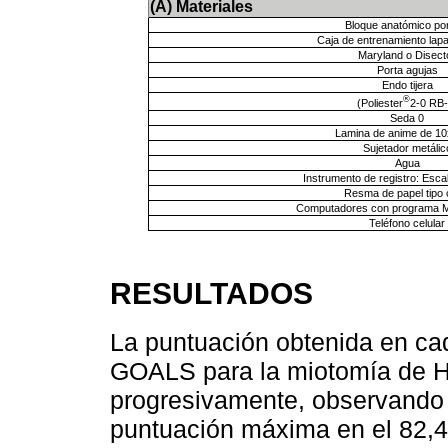
(A) Materiales
Bloque anatómico po
Caja de entrenamiento lap
Maryland o Disect
Porta agujas
Endo tijera
®
(Poliester
2-0 RB-
Seda 0
Lamina de anime de 1
Sujetador metálic
Agua
Instrumento de registro: Es
Resma de papel tipo 
Computadores con programa Mi
Teléfono celular
RESULTADOS
La puntuación obtenida en cad
GOALS para la miotomía de H
progresivamente, observando
puntuación máxima en el 82,4%