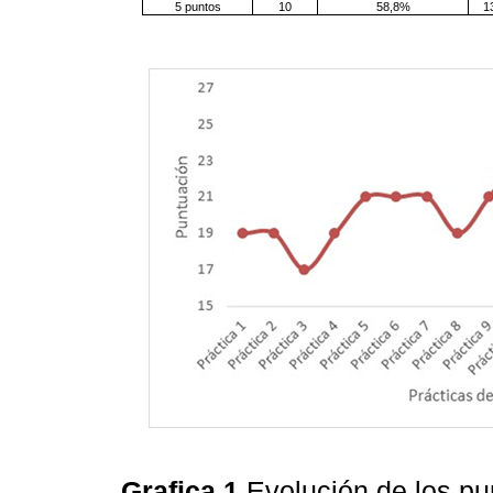
5 puntos
10
58,8%
1
Grafica 1
Evolución de los p