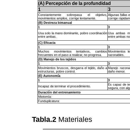
(A) Percepción de la profundidad
1
3
Constantemente sobrepasa el objetivo,
Algunas fallas e
movimientos amplios, corrige lentamente.
corrige rápidam
(B) Destreza bimanual
1
3
Usa solo la mano dominante, pobre coordinación
Usa ambas man
entre ambas.
entre ambas no
(C) Eficacia
1
3
Muchos movimientos tentativos, cambios
Movimientos l
frecuentes en el paso a realizar, no progresa.
razonables.
(D) Manejo de los tejidos
1
3
Movimientos bruscos, desgarra el tejido, daño a
Manejo razonab
estructuras, pobre control.
daño menor.
(E) Autonomía
1
3
Es capaz de te
Incapaz de terminar el procedimiento.
segura, con algo
Duración del entrenamiento
Miotomía:
Funduplicatura:
Tabla.2
Materiales