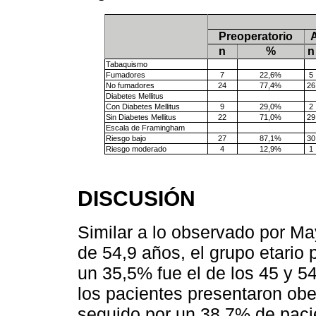
Preoperatorio
A
n
%
n
Tabaquismo
Fumadores
7
22,6%
5
No fumadores
24
77,4%
26
Diabetes Mellitus
Con Diabetes Mellitus
9
29,0%
2
Sin Diabetes Mellitus
22
71,0%
29
Escala de Framingham
Riesgo bajo
27
87,1%
30
Riesgo moderado
4
12,9%
1
DISCUSIÓN
Similar a lo observado por Ma
de 54,9 años, el grupo etario
un 35,5% fue el de los 45 y 54
los pacientes presentaron obes
seguido por un 38,7% de pacie