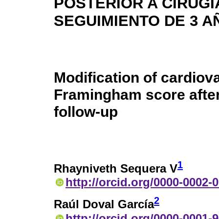
POSTERIOR A CIRUGÍ
SEGUIMIENTO DE 3 A
Modification of cardiov
Framingham score after 
follow-up
1
Rhayniveth Sequera V
http://orcid.org/0000-0002-
2
Raúl Doval García
http://orcid.org/0000-0001-