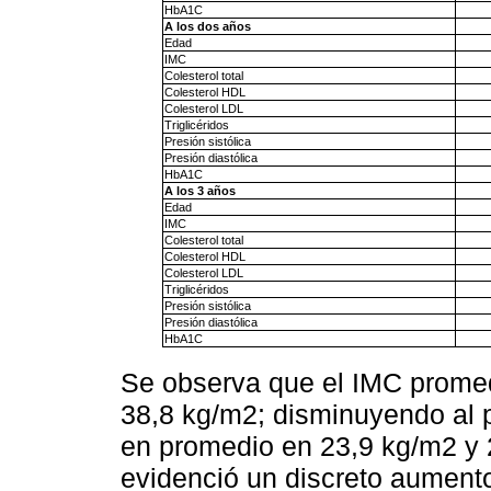
HbA1C
A los dos años
Edad
IMC
Colesterol total
Colesterol HDL
Colesterol LDL
Triglicéridos
Presión sistólica
Presión diastólica
HbA1C
A los 3 años
Edad
IMC
Colesterol total
Colesterol HDL
Colesterol LDL
Triglicéridos
Presión sistólica
Presión diastólica
HbA1C
Se observa que el IMC promed
38,8 kg/m2; disminuyendo al 
en promedio en 23,9 kg/m2 y 
evidenció un discreto aumento