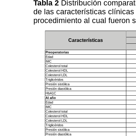
Tabla 2
Distribución compara
de las características clínica
procedimiento al cual fueron
Características
Preoperatorias
Edad
IMC
Colesterol total
Colesterol HDL
Colesterol LDL
Triglicéridos
Presión sistólica
Presión diastólica
HbA1C
Al año
Edad
IMC
Colesterol total
Colesterol HDL
Colesterol LDL
Triglicéridos
Presión sistólica
Presión diastólica