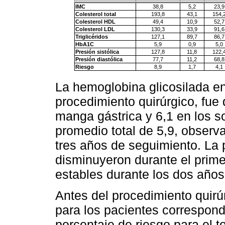
IMC
38,8
5,2
23,9
Colesterol total
193,8
43,1
154,
Colesterol HDL
49,4
10,9
52,7
Colesterol LDL
130,3
33,9
91,6
Triglicéridos
127,1
89,7
86,7
HbA1C
5,9
0,9
5,0
Presión sistólica
127,8
11,8
122,
Presión diastólica
77,7
11,2
68,8
Riesgo
8,9
1,7
4,1
La hemoglobina glicosilada 
procedimiento quirúrgico, fue
manga gástrica y 6,1 en los s
promedio total de 5,9, observ
tres años de seguimiento. La p
disminuyeron durante el prime
estables durante los dos años
Antes del procedimiento quirúr
para los pacientes correspond
porcentaje de riesgo para el t