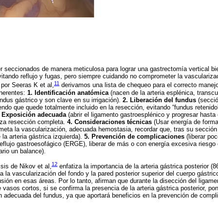
 seccionados de manera meticulosa para lograr una gastrectomía vertical bi
itando reflujo y fugas, pero siempre cuidando no comprometer la vascularizac
11
 por Seeras K et al,
derivamos una lista de chequeo para el correcto manejo
nherentes:
1. Identificación anatómica
(nacen de la arteria esplénica, transcu
ndus gástrico y son clave en su irrigación).
2. Liberación del fundus
(secció
endo que quede totalmente incluido en la resección, evitando “fundus retenido”
. Exposición adecuada
(abrir el ligamento gastroesplénico y progresar hasta e
iza resección completa.
4. Consideraciones técnicas
(Usar energía de forma 
eta la vascularización, adecuada hemostasia, recordar que, tras su sección la
la arteria gástrica izquierda).
5. Prevención de complicaciones
(liberar po
eflujo gastroesofágico (ERGE), liberar de más o con energía excesiva riesgo
ario un balance).
12
isis de Nikov et al,
enfatiza la importancia de la arteria gástrica posterior (
a la vascularización del fondo y la pared posterior superior del cuerpo gástri
usión en esas áreas. Por lo tanto, afirman que durante la disección del ligame
vasos cortos, si se confirma la presencia de la arteria gástrica posterior, po
ón adecuada del fundus, ya que aportará beneficios en la prevención de compl