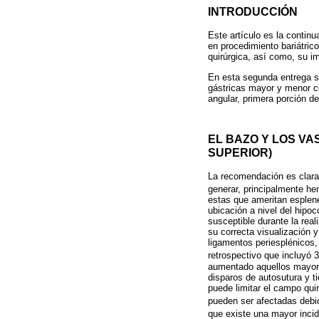
INTRODUCCIÓN
Este artículo es la contin
en procedimiento bariátric
quirúrgica, así como, su im
En esta segunda entrega se
gástricas mayor y menor co
angular, primera porción de
EL BAZO Y LOS V
SUPERIOR)
La recomendación es clara 
generar, principalmente hem
estas que ameritan esplen
ubicación a nivel del hipo
susceptible durante la real
su correcta visualización 
ligamentos periesplénicos,
retrospectivo que incluyó 3
aumentado aquellos mayor
disparos de autosutura y t
puede limitar el campo qui
pueden ser afectadas debid
que existe una mayor inci