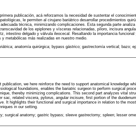
rimera publicación, acá reforzamos la necesidad de sustentar el conocimien
iopatológicas, le permiten al cirujano bariátrico desarrollar procedimientos quir
 adecuada técnica, minimizando complicaciones. Esta segunda parte analiza 
transcavidad de los epiplones y vísceras relacionadas, píloro, incisura angula
z, intestino delgado y válvula ileocecal. Resaltando la importancia funcional 
as y metabólicas más realizadas en nuestro medio.
riátrica; anatomía quirúrgica; bypass gástrico; gastrectomía vertical; bazo; e
rst publication, we here reinforce the need to support anatomical knowledge w
iological foundations, enables the bariatric surgeon to perform surgical proc
hnique, thereby minimizing complications. This second part analyzes vital str
er sac, related viscera, pylorus, angular incisure, first portion of the duodenum
lve. It highlights their functional and surgical importance in relation to the 
hniques in our setting.
ery; surgical anatomy; gastric bypass; sleeve gastrectomy; spleen; lesser ome