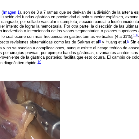
 (
Imagen 1
), son de 3 a 7 ramas que se derivan de la división de la arteria esp
lización del fundus gástrico en proximidad al polo superior esplénico, expone 
sangrado, por sellado vascular incompleto, sección parcial o lesión incidental
ier intento de lograr la hemostasia. Por otra parte, la disección de las última
n inadvertida o intencionada de los vasos segmentarios o polares superiores 
5
,
6
,
, lo cual ocurre con más frecuencia en gastrectomías verticales (4 a 31%),
8
6
specto revisiones sistemáticas como las de Sakran et al
y Huang et al.
Sin 
s y no se asocian a complicaciones, aunque existe el riesgo teórico de absces
s por cirugías previas, por ejemplo bandas gástricas, o variantes anatómicas
proveniente de la gástrica posterior, facilita que esto ocurra. El cambio de co
10
n diagnóstico rápido.