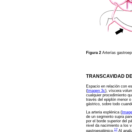
Figura 2
Arterías gastroep
TRANSCAVIDAD DE
Espacio en relación con es
(
Imagen 3c
), víscera volu
cualquier procedimiento que
través del epiplón menor o
gástrico, sobre todo cuand
La arteria esplénica (
Image
de un segmento supra pancre
por el borde superior del p
nivel da nacimiento a los v
17
gastroesplénico.
Al anali