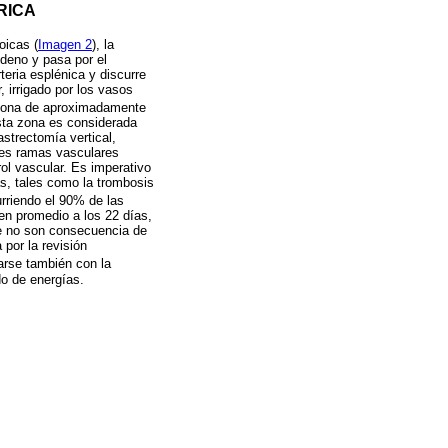
RICA
oicas (
Imagen 2
), la
odeno y pasa por el
teria esplénica y discurre
, irrigado por los vasos
a zona de aproximadamente
sta zona es considerada
strectomía vertical,
les ramas vasculares
ol vascular. Es imperativo
as, tales como la trombosis
rriendo el 90% de las
en promedio a los 22 días,
que no son consecuencia de
por la revisión
arse también con la
do de energías.