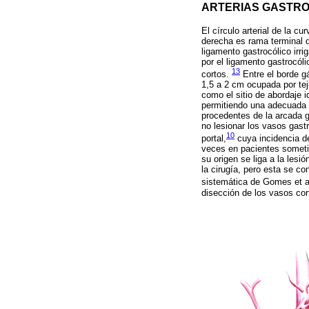
ARTERIAS GASTRO
El círculo arterial de la c
derecha es rama terminal d
ligamento gastrocólico irri
por el ligamento gastrocóli
13
cortos.
Entre el borde g
1,5 a 2 cm ocupada por tej
como el sitio de abordaje 
permitiendo una adecuada 
procedentes de la arcada g
no lesionar los vasos gast
10
portal,
cuya incidencia de
veces en pacientes sometid
su origen se liga a la les
la cirugía, pero esta se c
sistemática de Gomes et a
disección de los vasos cor