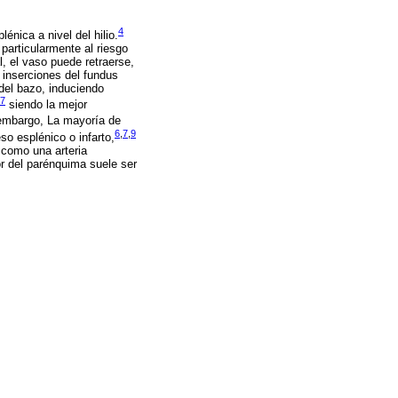
4
lénica a nivel del hilio.
particularmente al riesgo
, el vaso puede retraerse,
s inserciones del fundus
del bazo, induciendo
7
siendo la mejor
embargo, La mayoría de
6
,
7
,
9
o esplénico o infarto,
 como una arteria
lor del parénquima suele ser