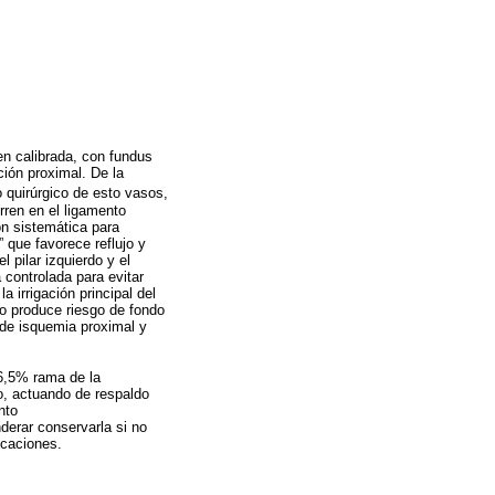
en calibrada, con fundus
ión proximal. De la
 quirúrgico de esto vasos,
rren en el ligamento
n sistemática para
 que favorece reflujo y
l pilar izquierdo y el
controlada para evitar
 irrigación principal del
co produce riesgo de fondo
 de isquemia proximal y
86,5% rama de la
co, actuando de respaldo
nto
nderar conservarla si no
icaciones.