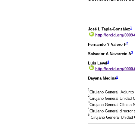
1
José L Tapia-González
http://orcid.org/0009
2
Fernando Y Valero F
3
Salvador A Navarrete A
4
Luis Level
http://orcid.org/0000
5
Dayana Medina
1
Cirujano General. Adjunto 
2
Cirujano General Unidad Q
3
Cirujano General Clínica 
4
Cirujano General director
5
Cirujano General Unidad Q