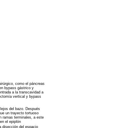
uirúrgico, como el páncreas
en bypass gástrico y
entrada a la transcavidad a
ectomía vertical y bypass
, lejos del bazo. Después
gue un trayecto tortuoso
en ramas terminales, a este
en el epiplón
a disección del espacio