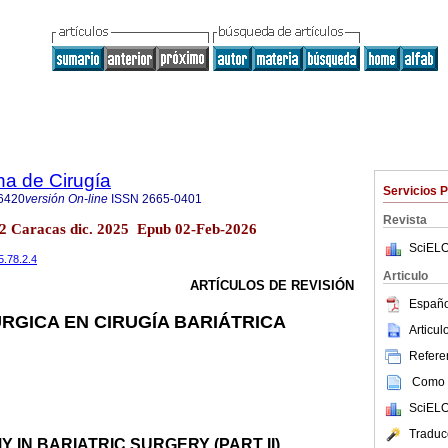
na de Cirugía
Servicios 
6420
versión On-line
ISSN
2665-0401
Revista
.2 Caracas dic. 2025 Epub 02-Feb-2026
SciELO
5.78.2.4
Articulo
ARTÍCULOS DE REVISIÓN
Españo
RGICA EN CIRUGÍA BARIÁTRICA
Articu
Referen
Como c
SciELO
Traduc
 IN BARIATRIC SURGERY (PART II)