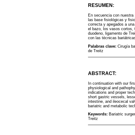
RESUMEN:
En secuencia con nuestra p
las base fisiológicas y fis
correcta y apegados a una
el bazo, los vasos cortos, 
duodeno, ligamento de Treit
con las técnicas bariátric
Palabras clave:
Cirugía ba
de Treitz
ABSTRACT:
In continuation with our fi
physiological and pathophys
indications and proper tec
short gastric vessels, less
intestine, and ileocecal va
bariatric and metabolic tec
Keywords:
Bariatric surg
Treitz