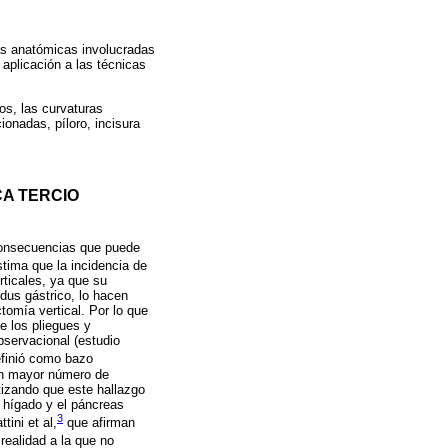
ras anatómicas involucradas
aplicación a las técnicas
os, las curvaturas
onadas, píloro, incisura
A TERCIO
 consecuencias que puede
tima que la incidencia de
ticales, ya que su
ndus gástrico, lo hacen
ctomía vertical. Por lo que
e los pliegues y
bservacional (estudio
efinió como bazo
un mayor número de
tizando que este hallazgo
l hígado y el páncreas
3
ini et al,
que afirman
 realidad a la que no