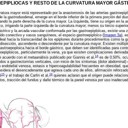
EPIPLIOCAS Y RESTO DE LA CURVATURA MAYOR GÁST
urvatura mayor está representado por la anastomosis de las arterias gastroepipl
e la gastroduodenal, emerge en el borde inferior de la primera porción del du
gando la parte derecha de la curva mayor. La izquierda, tiene su origen en la ar
co, irrigando la parte izquierda de la curvatura mayor, menos su tercio superior
ástrico y la arcada vascular conformada por las gastroepiploicas, existe un
ido conectivo y vasos sanguíneos, el espacio gastroepiploico (
Imagen 3a
), e
ideal hacia la transcavidad de los epiplones durante procedimientos como la ga
disección, ascendente o descendente por la curvatura mayor. Existen múltip
astroepoploica hacia el borde gástrico, que deben ser identificadas para contr
roepiploicos, particularmente la vena, ya que existen complicaciones derivad
14
 acuerdo con el metaanálisis publicado por Giannis et al,
es de 0,50%, ocu
os a gastrectomías verticales, con inicio de los síntomas (dolor abdominal) 
ión endotelial venosa, estasis e hipercoagulabilidad frecuentes en obesidad, 
onsidera el desencadenante que agrava cada uno de ellos, afirmación reforzada 
15
16
l
y el trabajo de Carlin et al,
quienes aclaran que el origen puede relacion
tos, tracción del fundus y daño térmico de la pared venosa por uso inadecua