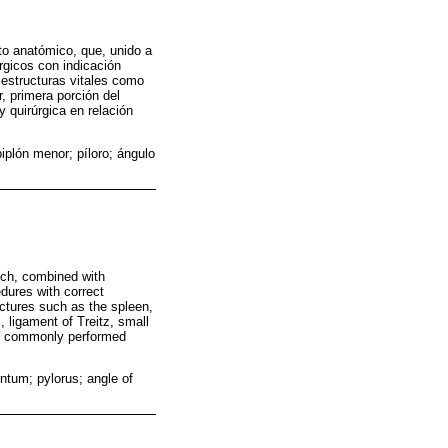
to anatómico, que, unido a
úrgicos con indicación
estructuras vitales como
r, primera porción del
y quirúrgica en relación
piplón menor; píloro; ángulo
hich, combined with
edures with correct
uctures such as the spleen,
, ligament of Treitz, small
most commonly performed
ntum; pylorus; angle of