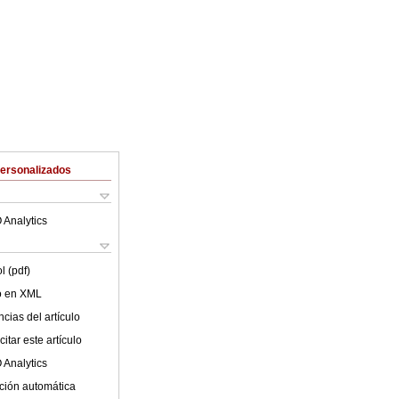
Personalizados
 Analytics
l (pdf)
lo en XML
cias del artículo
itar este artículo
 Analytics
ción automática