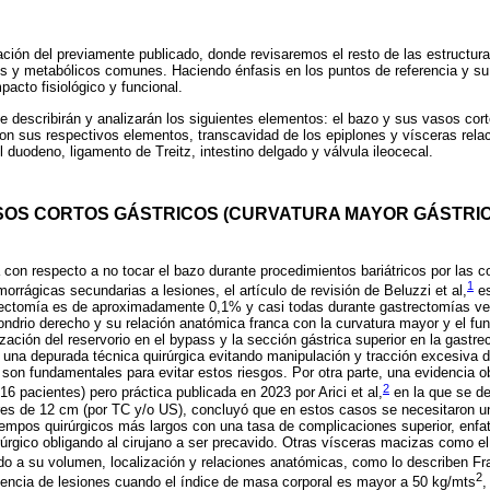
uación del previamente publicado, donde revisaremos el resto de las estructu
os y metabólicos comunes. Haciendo énfasis en los puntos de referencia y su 
pacto fisiológico y funcional.
 describirán y analizarán los siguientes elementos: el bazo y sus vasos cort
n sus respectivos elementos, transcavidad de los epiplones y vísceras relaci
l duodeno, ligamento de Treitz, intestino delgado y válvula ileocecal.
ASOS CORTOS GÁSTRICOS (CURVATURA MAYOR GÁSTRIC
con respecto a no tocar el bazo durante procedimientos bariátricos por las
1
orrágicas secundarias a lesiones, el artículo de revisión de Beluzzi et al,
es
ectomía es de aproximadamente 0,1% y casi todas durante gastrectomías ver
condrio derecho y su relación anatómica franca con la curvatura mayor y el fu
ización del reservorio en el bypass y la sección gástrica superior en la gastre
y una depurada técnica quirúrgica evitando manipulación y tracción excesiva d
 son fundamentales para evitar estos riesgos. Por otra parte, una evidencia o
2
16 pacientes) pero práctica publicada en 2023 por Arici et al,
en la que se d
es de 12 cm (por TC y/o US), concluyó que en estos casos se necesitaron 
iempos quirúrgicos más largos con una tasa de complicaciones superior, enfa
rúrgico obligando al cirujano a ser precavido. Otras vísceras macizas como e
o a su volumen, localización y relaciones anatómicas, como lo describen Fratt
2
dencia de lesiones cuando el índice de masa corporal es mayor a 50 kg/mts
,