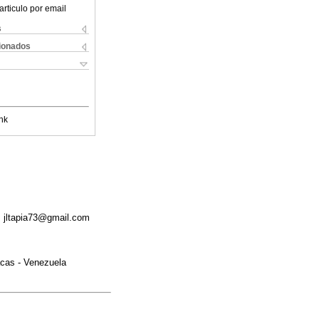
articulo por email
s
cionados
nk
e: jltapia73@gmail.com
acas - Venezuela