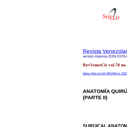
Revista Venezola
versión impresa
ISSN
0378-
RevVenezCir vol.78 no
https://doi.org/10.48104/rvc.202
ANATOMÍA QUIRÚ
(PARTE II)
SURGICAL ANATOMY