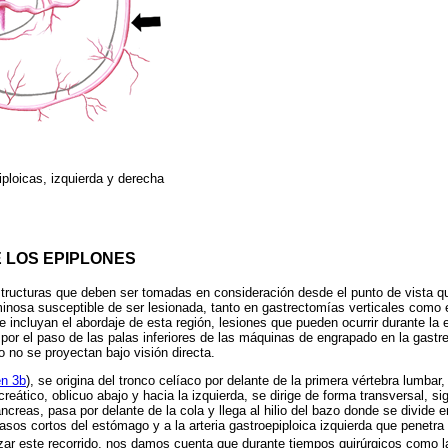
iploicas, izquierda y derecha
 LOS EPIPLONES
tructuras que deben ser tomadas en consideración desde el punto de vista q
minosa susceptible de ser lesionada, tanto en gastrectomías verticales como 
 incluyan el abordaje de esta región, lesiones que pueden ocurrir durante la 
 por el paso de las palas inferiores de las máquinas de engrapado en la gastr
o no se proyectan bajo visión directa.
n 3b
), se origina del tronco celíaco por delante de la primera vértebra lumbar
ático, oblicuo abajo y hacia la izquierda, se dirige de forma transversal, si
áncreas, pasa por delante de la cola y llega al hilio del bazo donde se divide 
asos cortos del estómago y a la arteria gastroepiploica izquierda que penetra 
zar este recorrido, nos damos cuenta que durante tiempos quirúrgicos como l