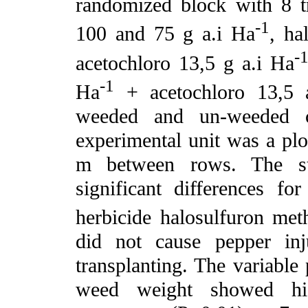
randomized block with 8 tr
-1
100 and 75 g a.i Ha
, ha
-
acetochloro 13,5 g a.i Ha
-1
Ha
+ acetochloro 13,5 
weeded and un-weeded co
experimental unit was a pl
m between rows. The sta
significant differences fo
herbicide halosulfuron met
did not cause pepper in
transplanting. The variabl
weed weight showed high