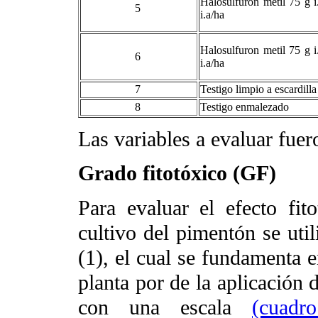
Halosulfuron metil 75 g i
5
i.a/ha
Halosulfuron metil 75 g i
6
i.a/ha
7
Testigo limpio a escardilla
8
Testigo enmalezado
Las variables a evaluar fuer
Grado fitotóxico (GF)
Para evaluar el efecto fit
cultivo del pimentón se ut
(1), el cual se fundamenta 
planta por de la aplicación
con una escala
(cuadr