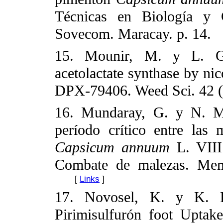
Técnicas en Biología y
Sovecom. Maracay. p. 14.
15. Mounir, M. y L. Gil
acetolactate synthase by ni
DPX-79406. Weed Sci. 42 (
16. Mundaray, G. y N. Mo
período crítico entre las
Capsicum
annuum
L. VIII
Combate de malezas. Mem
[
Links
]
17. Novosel, K. y K. R
Pirimisulfurón foot Uptake