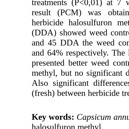
treatments (P<0,01) at 7 w
result (PCM) was obtai
herbicide halosulfuron me
(DDA) showed weed contro
and 45 DDA the weed cont
and 64% respectively. The 
presented better weed contr
methyl, but no significant 
Also significant differenc
(fresh) between herbicide t
Key words:
Capsicum
ann
halosulfuron methyl.