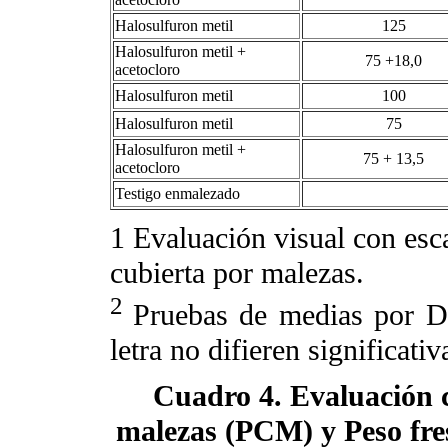
Halosulfuron metil
125
Halosulfuron metil +
75 +18,0
acetocloro
Halosulfuron metil
100
Halosulfuron metil
75
Halosulfuron metil +
75 + 13,5
acetocloro
Testigo enmalezado
1
Evaluación visual con esca
cubierta por malezas.
2
Pruebas de medias por D
letra no difieren significat
Cuadro 4. Evaluación c
malezas (PCM) y Peso fres