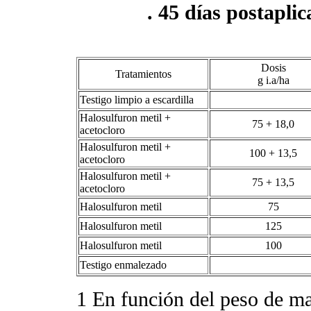
. 45 días postaplic
Dosis
Tratamientos
g i.a/ha
Testigo limpio a escardilla
Halosulfuron metil +
75 + 18,0
acetocloro
Halosulfuron metil +
100 + 13,5
acetocloro
Halosulfuron metil +
75 + 13,5
acetocloro
Halosulfuron metil
75
Halosulfuron metil
125
Halosulfuron metil
100
Testigo enmalezado
1
En función del peso de ma