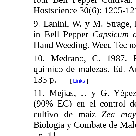
Hostscience 30(6): 1205-12
9. Lanini, W. y M. Strage
in Bell Pepper
Capsicum
Hand Weeding. Weed Tecnol
10. Medrano, C. 1987. R
químico de malezas. Ed. A
133 p.
[
Links
]
11. Mejias, J. y G. Yépez
(90% EC) en el control de
cultivo de maíz
Zea
may
Biología y Combate de Ma
. p. 11.