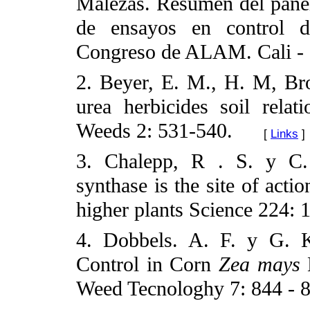
Malezas. Resumen del panel
de ensayos en control d
Congreso de ALAM. Cali - 
2. Beyer, E. M., H. M, Br
urea herbicides soil relat
Weeds 2: 531-540.
[
Links
]
3. Chalepp, R . S. y C. 
synthase is the site of acti
higher plants Science 224: 
4. Dobbels. A. F. y G. K
Control in Corn
Zea
mays
Weed Tecnologhy 7: 844 - 8