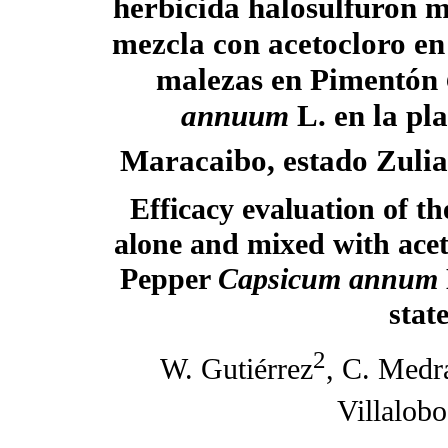
herbicida halosulfuron me
mezcla con acetocloro en 
malezas en Pimentón
annuum
L. en la pla
Maracaibo, estado Zulia
Efficacy evaluation of t
alone and mixed with acet
Pepper
Capsicum
annum
stat
2
W. Gutiérrez
, C. Medr
Villalobo