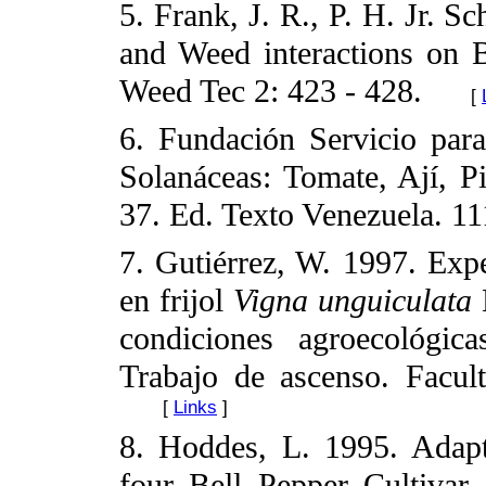
5. Frank, J. R., P. H. Jr. S
and Weed interactions on 
Weed Tec 2: 423 - 428.
[
6. Fundación Servicio par
Solanáceas: Tomate, Ají, P
37. Ed. Texto Venezuela. 11
7. Gutiérrez, W. 1997. Exp
en frijol
Vigna unguiculata
L
condiciones agroecológic
Trabajo de ascenso. Facu
[
Links
]
8. Hoddes, L. 1995. Adaptab
four Bell Pepper Cultivar.