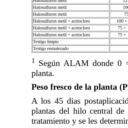
Halosulfuron metil
1
Halosulfuron metil
1
Halosulfuron metil
7
Halosulfuron metil + acetocloro
100 +
Halosulfuron metil + acetocloro
75 + 
Halosulfuron metil + acetocloro
75 + 
Testigo limpio
Testigo enmalezado
1
Según ALAM donde 0 = 
planta.
Peso fresco de la planta (
A los 45 días postaplicaci
plantas del hilo central d
tratamiento y se les determi