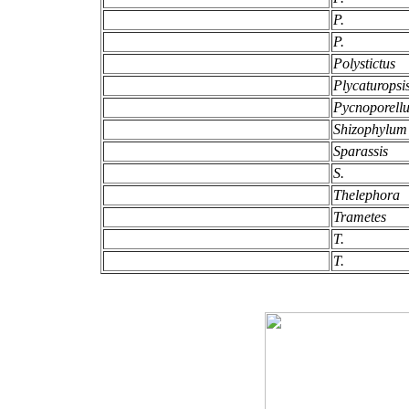
P.
P.
Polystictus
Plycaturopsi
Pycnoporell
Shizophylu
Sparassis
S.
Thelephora
Trametes
T.
T.