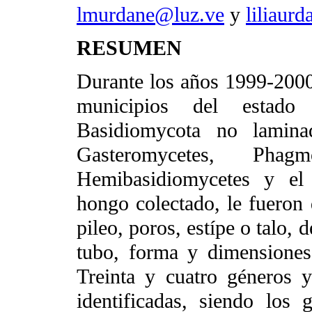
lmurdane@luz.ve
y
liliaur
RESUMEN
Durante los años 1999-2000
municipios del estado
Basidiomycota no laminad
Gasteromycetes, Phagmo
Hemibasidiomycetes y el 
hongo colectado, le fueron d
pileo, poros, estípe o talo,
tubo, forma y dimensiones 
Treinta y cuatro géneros 
identificadas, siendo los