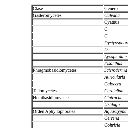
Clase
Género
Gasteromycetes
Calvatia
Cyathus
C.
C.
Dyctyospho
D.
Lycoperdum
Pisolithus
Phragmobasidiomycetes
Scleroderm
Auricularia
Calocera
Teliomycetes
Ceratelium
Hemibasidiomycetes
Cintractia
Ustilago
Orden Aphyllophorales
Aquascypha
Cerrena
Coltricia