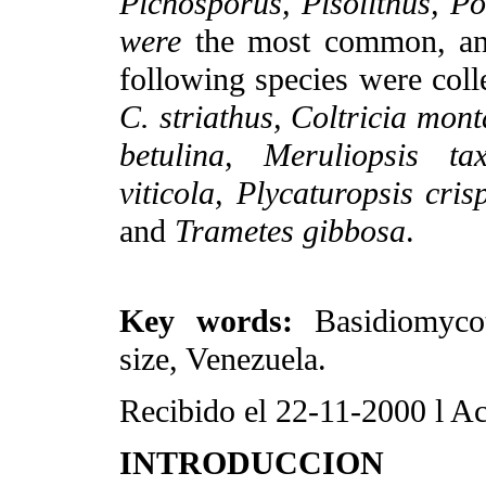
Picnosporus, Pisolithus, P
were
the most common, and
following species were coll
C. striathus, Coltricia mon
betulina, Meruliopsis ta
viticola, Plycaturopsis cris
and
Trametes gibbosa
.
Key words:
Basidiomycot
size, Venezuela.
Recibido el 22-11-2000
l
Ac
INTRODUCCION