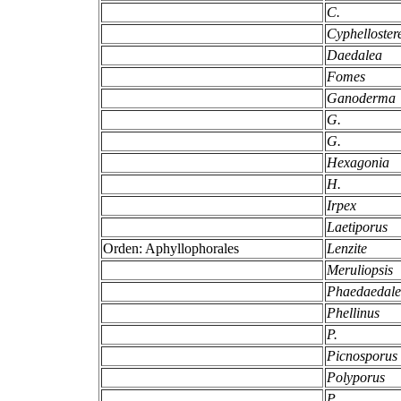
C.
Cyphelloste
Daedalea
Fomes
Ganoderma
G.
G.
Hexagonia
H.
Irpex
Laetiporus
Orden: Aphyllophorales
Lenzite
Meruliopsis
Phaedaedal
Phellinus
P.
Picnosporus
Polyporus
P.