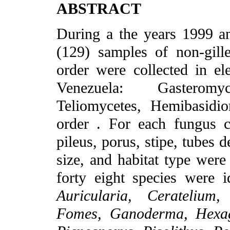
ABSTRACT
During a the years 1999 a
(129) samples of non-gille
order were collected in ele
Venezuela: Gasteromyc
Teliomycetes, Hemibasidi
order . For each fungus co
pileus, porus, stipe, tubes 
size, and habitat type were
forty eight species were i
Auricularia, Ceratelium,
Fomes, Ganoderma, Hexago