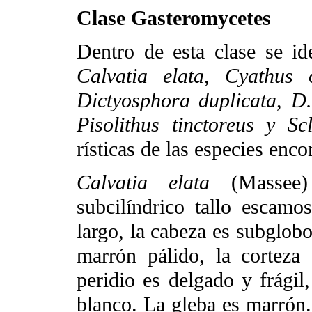
Clase Gasteromycetes
Dentro de esta clase se ide
Calvatia elata
,
Cyathus o
Dictyosphora duplicata
,
D.
Pisolithus tinctoreus y S
rísticas de las especies enco
Calvatia elata
(Massee)
subcilíndrico tallo escam
largo, la cabeza es subglobo
marrón pálido, la corteza 
peridio es delgado y frágil,
blanco. La gleba es marrón.