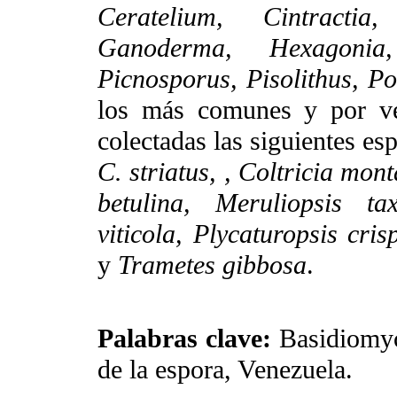
Ceratelium, Cintractia
Ganoderma, Hexagonia,
Picnosporus, Pisolithus, P
los más comunes y por ve
colectadas las siguientes es
C. striatus, , Coltricia mon
betulina, Meruliopsis ta
viticola, Plycaturopsis cris
y
Trametes gibbosa
.
Palabras clave:
Basidiomyc
de la espora, Venezuela.