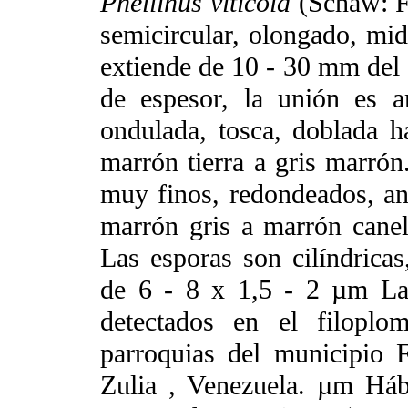
Phellinus viticola
(Schaw: Fr
semicircular, olongado, mi
extiende de 10 - 30 mm del s
de espesor, la unión es a
ondulada, tosca, doblada ha
marrón tierra a gris marrón.
muy finos, redondeados, an
marrón gris a marrón cane
Las esporas son cilíndricas,
de 6 - 8 x 1,5 - 2 µm La
detectados en el filoplo
parroquias del municipio F
Zulia , Venezuela. µm Hábi