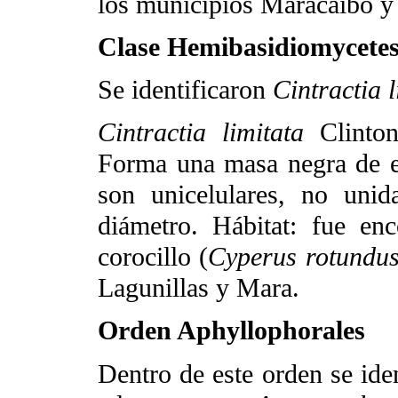
los municipios Maracaibo y
Clase Hemibasidiomycete
Se identificaron
Cintractia 
Cintractia limitata
Clinto
Forma una masa negra de e
son unicelulares, no uni
diámetro. Hábitat: fue enc
corocillo (
Cyperus rotundu
Lagunillas y Mara.
Orden Aphyllophorales
Dentro de este orden se ide