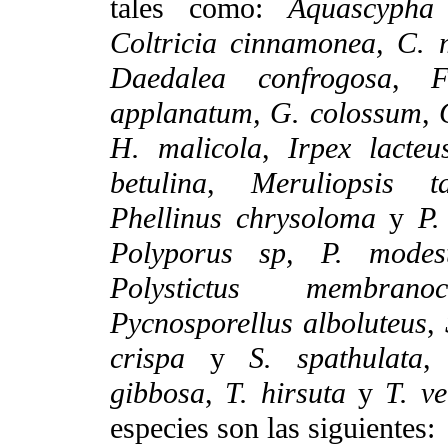
tales como:
Aquascypha
Coltricia cinnamonea,
C. 
Daedalea confrogosa
,
F
applanatum, G. colossum
,
H. malicola
,
Irpex lacteu
betulina
,
Meruliopsis ta
Phellinus chrysoloma
y
P.
Polyporus sp, P. modes
Polystictus membranoc
Pycnosporellus alboluteus
,
crispa
y
S. spathulata
gibbosa
,
T. hirsuta
y
T. ve
especies son las siguientes: