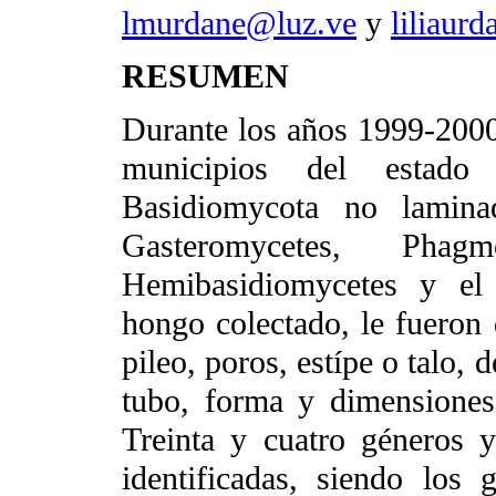
lmurdane@luz.ve
y
liliaur
RESUMEN
Durante los años 1999-2000
municipios del estado
Basidiomycota no laminad
Gasteromycetes, Phagmo
Hemibasidiomycetes y el 
hongo colectado, le fueron d
pileo, poros, estípe o talo,
tubo, forma y dimensiones 
Treinta y cuatro géneros 
identificadas, siendo los