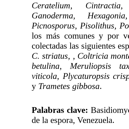
Ceratelium, Cintractia
Ganoderma, Hexagonia,
Picnosporus, Pisolithus, P
los más comunes y por ve
colectadas las siguientes es
C. striatus, , Coltricia mon
betulina, Meruliopsis ta
viticola, Plycaturopsis cris
y
Trametes gibbosa
.
Palabras clave:
Basidiomyc
de la espora, Venezuela.