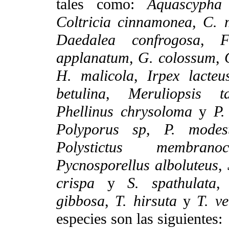
tales como:
Aquascypha
Coltricia cinnamonea,
C. 
Daedalea confrogosa
,
F
applanatum, G. colossum
,
H. malicola
,
Irpex lacteu
betulina
,
Meruliopsis ta
Phellinus chrysoloma
y
P.
Polyporus sp, P. modes
Polystictus membranoc
Pycnosporellus alboluteus
,
crispa
y
S. spathulata
gibbosa
,
T. hirsuta
y
T. ve
especies son las siguientes: