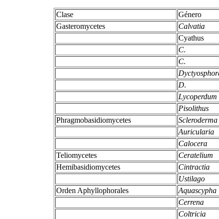
Clase
Género
Gasteromycetes
Calvatia
Cyathus
C.
C.
Dyctyospho
D.
Lycoperdum
Pisolithus
Phragmobasidiomycetes
Scleroderm
Auricularia
Calocera
Teliomycetes
Ceratelium
Hemibasidiomycetes
Cintractia
Ustilago
Orden Aphyllophorales
Aquascypha
Cerrena
Coltricia