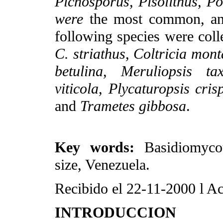
Picnosporus, Pisolithus, P
were
the most common, and
following species were coll
C. striathus, Coltricia mon
betulina, Meruliopsis ta
viticola, Plycaturopsis cris
and
Trametes gibbosa
.
Key words:
Basidiomycot
size, Venezuela.
Recibido el 22-11-2000
l
Ac
INTRODUCCION