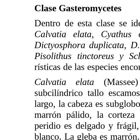
Clase Gasteromycetes
Dentro de esta clase se ide
Calvatia elata
,
Cyathus o
Dictyosphora duplicata
,
D.
Pisolithus tinctoreus y S
rísticas de las especies enco
Calvatia elata
(Massee)
subcilíndrico tallo escam
largo, la cabeza es subglobo
marrón pálido, la corteza 
peridio es delgado y frágil,
blanco. La gleba es marrón.