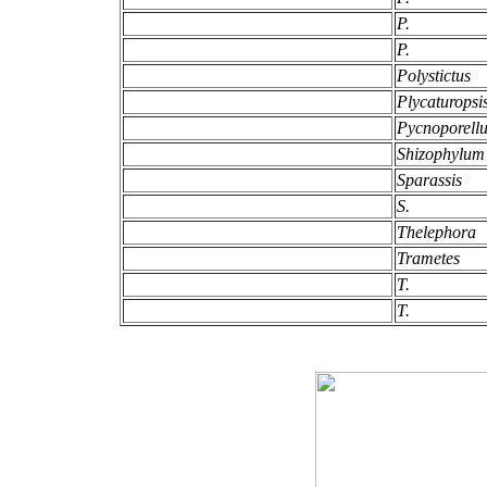
P.
P.
Polystictus
Plycaturopsi
Pycnoporell
Shizophylu
Sparassis
S.
Thelephora
Trametes
T.
T.