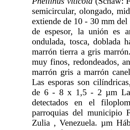
Phellinus viticola
(Schaw: Fr
semicircular, olongado, mi
extiende de 10 - 30 mm del s
de espesor, la unión es a
ondulada, tosca, doblada ha
marrón tierra a gris marrón.
muy finos, redondeados, an
marrón gris a marrón cane
Las esporas son cilíndricas,
de 6 - 8 x 1,5 - 2 µm La
detectados en el filoplo
parroquias del municipio F
Zulia , Venezuela. µm Hábi