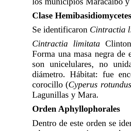
los municipios Maracaibo y
Clase Hemibasidiomycete
Se identificaron
Cintractia 
Cintractia limitata
Clinto
Forma una masa negra de e
son unicelulares, no uni
diámetro. Hábitat: fue enc
corocillo (
Cyperus rotundu
Lagunillas y Mara.
Orden Aphyllophorales
Dentro de este orden se ide