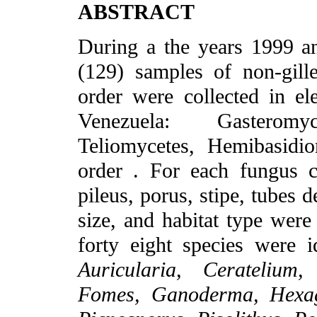
ABSTRACT
During a the years 1999 a
(129) samples of non-gille
order were collected in ele
Venezuela: Gasteromyc
Teliomycetes, Hemibasidi
order . For each fungus co
pileus, porus, stipe, tubes 
size, and habitat type were
forty eight species were i
Auricularia, Ceratelium,
Fomes, Ganoderma, Hexago