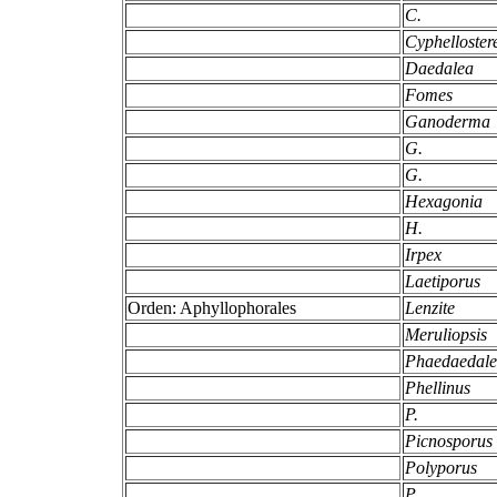
C.
Cyphelloste
Daedalea
Fomes
Ganoderma
G.
G.
Hexagonia
H.
Irpex
Laetiporus
Orden: Aphyllophorales
Lenzite
Meruliopsis
Phaedaedal
Phellinus
P.
Picnosporus
Polyporus
P.