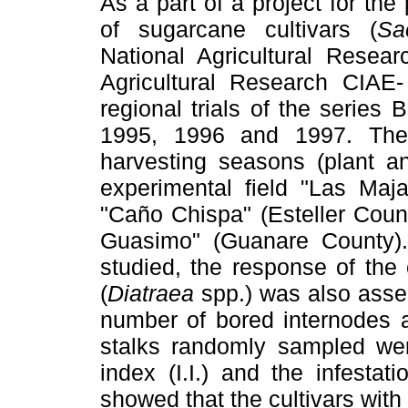
As a part of a project for the
of sugarcane cultivars (
Sa
National Agricultural Resear
Agricultural Research CIAE-
regional trials of the serie
1995, 1996 and 1997. The 
harvesting seasons (plant and
experimental field "Las Maj
"Caño Chispa" (Esteller Coun
Guasimo" (Guanare County). 
studied, the response of the
(
Diatraea
spp.) was also asse
number of bored internodes a
stalks randomly sampled we
index (I.I.) and the infestatio
showed that the cultivars with