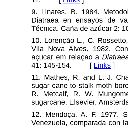
9. Linares, B. 1984. Metodo
Diatraea en ensayos de va
Técnica. Caña de azúcar 2
10. Lorenção L., C. Rossetto
Vila Nova Alves. 1982. Co
açucar em relaçao a
Diatrae
41: 145-154. [
Links
]
11. Mathes, R. and L. J. Char
sugar cane to stalk moth borer
R. Metcalf, R. W. Mungome
sugarcane. Elsevier, Ams
12. Mendoça, A. F. 1977. Si
Venezuela, comparada con la