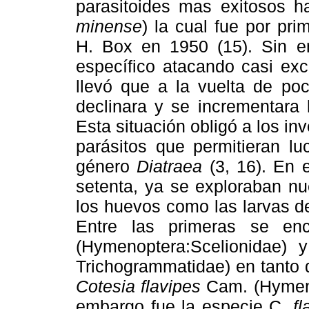
parasitoides mas exitosos 
minense
) la cual fue por pr
H. Box en 1950 (15). Sin 
específico atacando casi ex
llevó que a la vuelta de po
declinara y se incrementara 
Esta situación obligó a los i
parásitos que permitieran lu
género
Diatraea
(3, 16). En 
setenta, ya se exploraban nu
los huevos como las larvas d
Entre las primeras se en
(Hymenoptera:Scelionidae)
Trichogrammatidae) en tanto 
Cotesia flavipes
Cam. (Hymenop
embargo fue la especie C.
fl