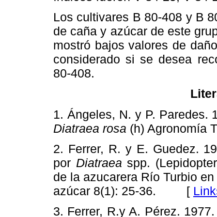
Los cultivares B 80-408 y B 
de caña y azúcar de este gru
mostró bajos valores de dañ
considerado si se desea re
80-408.
Lite
1. Ángeles, N. y P. Paredes. 
Diatraea rosa
(h) Agronomía 
2. Ferrer, R. y E. Guedez. 1
por
Diatraea
spp. (Lepidopter
de la azucarera Río Turbio e
azúcar 8(1): 25-36. [
Link
3. Ferrer, R.y A. Pérez. 1977