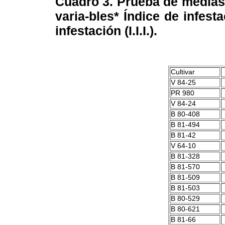
Cuadro 3. Prueba de medias L
varia-bles* Índice de infesta
infestación (I.I.I.).
Cultivar
V 84-25
PR 980
V 84-24
B 80-408
B 81-494
B 81-42
V 64-10
B 81-328
B 81-570
B 81-509
B 81-503
B 80-529
B 80-621
B 81-66