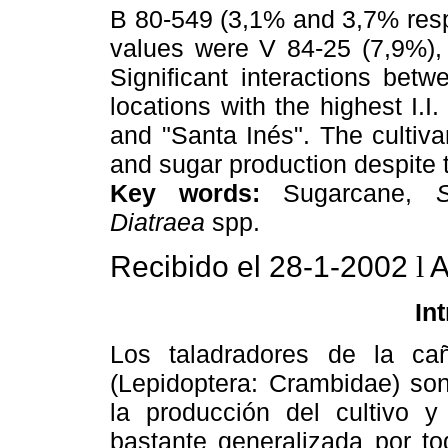
B 80-549 (3,1% and 3,7% respe
values were V 84-25 (7,9%),
Significant interactions bet
locations with the highest I.I
and "Santa Inés". The cultiv
and sugar production despite th
Key words:
Sugarcane,
Diatraea
spp.
Recibido el 28-1-2002
l
A
In
Los taladradores de la c
(Lepidoptera: Crambidae) son
la producción del cultivo y
bastante generalizada por t