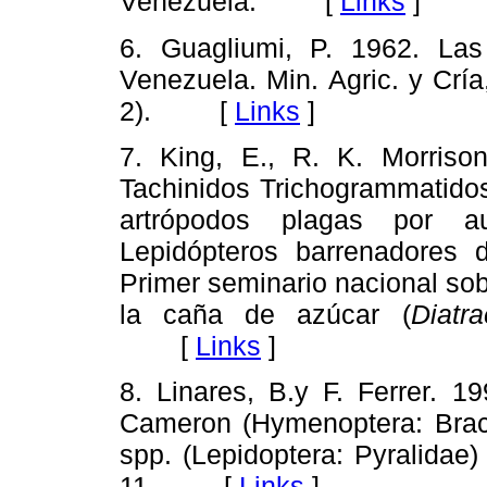
Venezuela. [
Links
]
6. Guagliumi, P. 1962. La
Venezuela. Min. Agric. y Cría
2). [
Links
]
7. King, E., R. K. Morriso
Tachinidos Trichogrammatidos
artrópodos plagas por a
Lepidópteros barrenadores 
Primer seminario nacional sob
la caña de azúcar (
Diatr
[
Links
]
8. Linares, B.y F. Ferrer. 1
Cameron (Hymenoptera: Braco
spp. (Lepidoptera: Pyralidae
11. [
Links
]