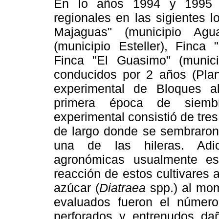
En lo años 1994 y 1995 f
regionales en las sigientes 
Majaguas" (municipio Agu
(municipio Esteller), Finca
Finca "El Guasimo" (munic
conducidos por 2 años (Plan
experimental de Bloques a
primera época de siembra
experimental consistió de tre
de largo donde se sembraron
una de las hileras. Adic
agronómicas usualmente es
reacción de estos cultivares 
azúcar (
Diatraea
spp.) al mo
evaluados fueron el número
perforados y entrenudos da