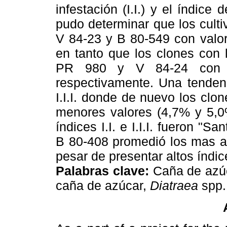
infestación (I.I.) y el índice d
pudo determinar que los culti
V 84-23 y B 80-549 con valo
en tanto que los clones con 
PR 980 y V 84-24 con 
respectivamente. Una tendenc
I.I.I. donde de nuevo los clo
menores valores (4,7% y 5,0
índices I.I. e I.I.I. fueron "S
B 80-408 promedió los mas al
pesar de presentar altos índi
Palabras clave:
Caña de azú
caña de azúcar,
Diatraea
spp.