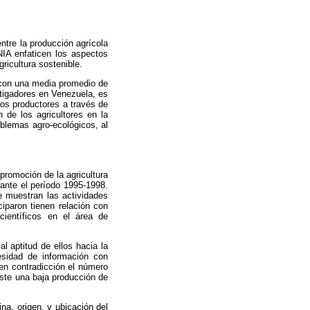
ntre la producción agrícola
NIA enfaticen los aspectos
ricultura sostenible.
, con una media promedio de
tigadores en Venezuela, es
nos productores a través de
n de los agricultores en la
oblemas agro-ecológicos, al
promoción de la agricultura
rante el período 1995-1998.
 muestran las actividades
ciparon tienen relación con
científicos en el área de
l aptitud de ellos hacia la
esidad de información con
 en contradicción el número
iste una baja producción de
ina, origen, y ubicación del