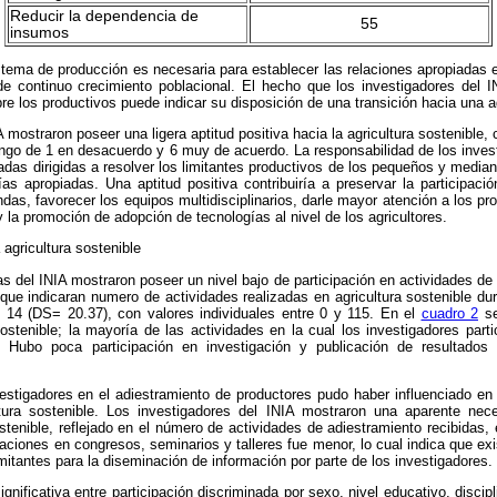
Reducir la dependencia de
55
insumos
istema de producción es necesaria para establecer las relaciones apropiadas e
continuo crecimiento poblacional. El hecho que los investigadores del I
re los productivos puede indicar su disposición de una transición hacia una ag
A mostraron poseer una ligera aptitud positiva hacia la agricultura sostenible
ango de 1 en desacuerdo y 6 muy de acuerdo. La responsabilidad de los inves
adas dirigidas a resolver los limitantes productivos de los pequeños y media
as apropiadas. Una aptitud positiva contribuiría a preservar la participació
ndas, favorecer los equipos multidisciplinarios, darle mayor atención a los pr
y la promoción de adopción de tecnologías al nivel de los agricultores.
 agricultura sostenible
as del INIA mostraron poseer un nivel bajo de participación en actividades de 
ó que indicaran numero de actividades realizadas en agricultura sostenible du
14 (DS= 20.37), con valores individuales entre 0 y 115. En el
cuadro 2
se
sostenible; la mayoría de las actividades en la cual los investigadores parti
s. Hubo poca participación en investigación y publicación de resultados 
vestigadores en el adiestramiento de productores pudo haber influenciado en a
tura sostenible. Los investigadores del INIA mostraron una aparente nec
sostenible, reflejado en el número de actividades de adiestramiento recibidas,
aciones en congresos, seminarios y talleres fue menor, lo cual indica que ex
mitantes para la diseminación de información por parte de los investigadores.
gnificativa entre participación discriminada por sexo, nivel educativo, discipl