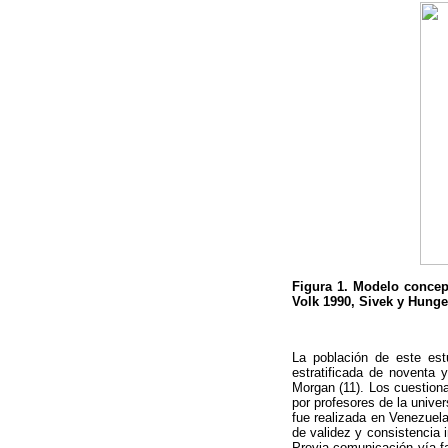
Figura 1. Modelo concep
Volk 1990, Sivek y Hunge
La población de este est
estratificada de noventa 
Morgan (11). Los cuestiona
por profesores de la unive
fue realizada en Venezuel
de validez y consistencia i
Previa comunicación vía fa