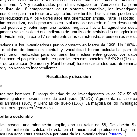
o interno INIA y recolectados por el investigador en Venezuela. La prime
na lista de 18 componentes de un sistema sostenible, los investigador
os ó no para mantener una agricultura sostenible. Los valores pueden var
ón reduccionista y los valores altos una orientación amplia. Parte II (aptitud
vidad productiva, cada propuesta era evaluada de acuerdo a 1 en desacuer
itud positiva y valor bajo una aptitud negativa hacia la agricultura soste
igadores se les solicitó que indicaran de una lista de actividades en agricultu
8. Finalmente, la parte IV es referente a las características personales selec
nviados a los investigadores previo contacto en Marzo de 1998. Un 100% 
, medidas de tendencia central y variabilidad fueron calculadas para des
test fueron realizadas para comparar las medias entre grupos. Los dato
 usando el paquete estadístico para las ciencias sociales SPSS 8.0 (17), a
s de correlación (Pearson y Point-biserial) fueron calculados para determina
te y las variables independientes.
Resultados y discusión
es
ores son hombres. El rango de edad de los investigadores va de 27 a 59 a
investigadores poseen nivel de post-grado (87.5%). Agronomía es la esp
as animales (16%) y Ciencias del suelo (13%). La mayoría de los investigado
 sus post-grado en Venezuela.
cultura sostenible
olas poseen una orientación amplia, con un valor de 58, Desviación S
n del ambiente, calidad de vida en el medio rural, producción bajo un 
ra una agricultura sostenible por parte de los investigadores (
cuadro 1
)