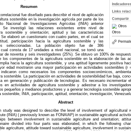
Indicadore
Resumen
Links rela
correlacional fue diseñado para describir el nivel de aplicación
Compartir
ltura sostenible en la investigación agrícola por parte de los
uto Nacional de Investigaciones Agrícolas (INIA) anterior
Otros
Se investigó las relaciones existentes entre nivel de
Otros
ura sostenible y orientación; aptitud y las características
Se elaboró un cuestionario con cuatro partes, en el cual se
ptitud, participación hacia la agricultura sostenible y las
Permali
ales seleccionadas. La población objeto fue de 386
l cual consta de 17 unidades a nivel nacional, se tomó una
azar de noventa y seis investigadores (25%). Se obtuvo un 100% de respuesta
e los componentes de la agricultura sostenible en la elaboración de las ac
mplia hacia la agricultura sostenible, y una aptitud ligeramente positiva haci
or edad mostraron una mayor participación en actividades sostenibles (r = 
s indicaron como necesarios los componentes socioeconómicos, ambienta
ura sostenible. La participación en actividades de sostenibilidad fue baja, c
la en generación y publicación de tecnologías. Es necesario incrementar el 
es en actividades de agricultura sostenible y adiestrar a los investigado
los pequeños y medianos productores y a generar tecnología sostenible aprop
 sostenible, INIA, participación, aptitud, orientación, investigación, Venezuel
Abstract
on study was designed to describe the level of involvement of agricultural 
tute (INIA) ( previously known as FONAIAP) in sustainable agricultural activi
ships between involvement in sustainable agriculture and orientation; attit
nnaire divided into four parts was elaborated, in which the following chara
ble agriculture, attitude toward sustainable agriculture, involvement in sustain