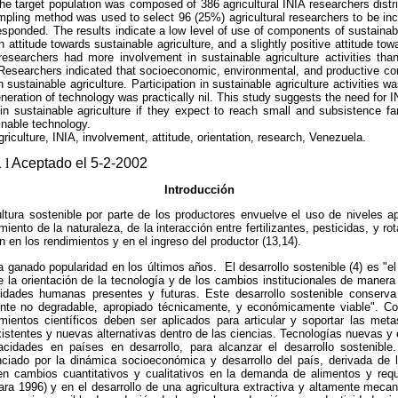
The target population was composed of 386 agricultural INIA researchers distri
sampling method was used to select 96 (25%) agricultural researchers to be i
sponded. The results indicate a low level of use of components of sustainable
n attitude towards sustainable agriculture, and a slightly positive attitude tow
researchers had more involvement in sustainable agriculture activities tha
. Researchers indicated that socioeconomic, environmental, and productive 
 sustainable agriculture. Participation in sustainable agriculture activities 
eneration of technology was practically nil. This study suggests the need for 
 in sustainable agriculture if they expect to reach small and subsistence 
inable technology.
riculture, INIA, involvement, attitude, orientation, research, Venezuela.
1
l
Aceptado el 5-2-2002
Introducción
tura sostenible por parte de los productores envuelve el uso de niveles ap
ento de la naturaleza, de la interacción entre fertilizantes, pesticidas, y r
n en los rendimientos y en el ingreso del productor (13,14).
ha ganado popularidad en los últimos años. El desarrollo sostenible (4) es "
e la orientación de la tecnología y de los cambios institucionales de maner
idades humanas presentes y futuras. Este desarrollo sostenible conserva
nte no degradable, apropiado técnicamente, y económicamente viable". Co
ientos científicos deben ser aplicados para articular y soportar las metas
stentes y nuevas alternativas dentro de las ciencias. Tecnologías nuevas y 
cidades en países en desarrollo, para alcanzar el desarrollo sostenible.
nciado por la dinámica socioeconómica y desarrollo del país, derivada de l
en cambios cuantitativos y cualitativos en la demanda de alimentos y requ
ara 1996) y en el desarrollo de una agricultura extractiva y altamente meca