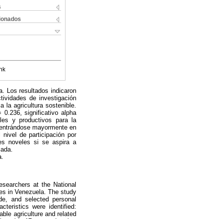
s
cionados
nk
. Los resultados indicaron
tividades de investigación
a la agricultura sostenible.
0.236, significativo alpha
les y productivos para la
oncentrándose mayormente en
nivel de participación por
res noveles si se aspira a
iada.
a.
researchers at the National
ties in Venezuela. The study
ude, and selected personal
cteristics were identified:
able agriculture and related