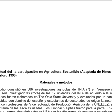
tual del la participación en Agricultura Sostenible (Adaptada de Hine
rford 1990)
Materiales y métodos
udio consistió en 386 investigadores agrícolas del INIA (7) en Venezue
y seis investigadores (25%) de las 17 unidades del INIA de acuerdo a la 
rios fueron elaborados en The Ohio State University y evaluados por un pan
rsidad con dominio del español y estudiantes de doctorados de origen latinoa
a con profesores del Vicerrectorado de Producción Agrícola de la UNELLEZ; s
nterna de las escalas usadas. Los Cronbach alphas fueron para la parte I (r = 
x y correo electrónico desde USA con los directores de centros y estaciones