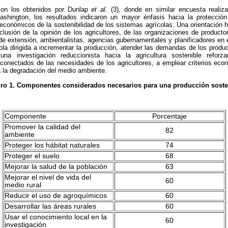
con los obtenidos por Dunlap
et al.
(3), donde en similar encuesta realiz
ashington, los resultados indicaron un mayor énfasis hacia la protecció
económicos de la sostenibilidad de los sistemas agrícolas. Una orientación ho
clusión de la opinión de los agricultores, de las organizaciones de producto
de extensión, ambientalistas, agencias gubernamentales y planificadores en
ola dirigida a incrementar la producción, atender las demandas de los produ
na investigación reduccionista hacia la agricultura sostenible reforz
sconectados de las necesidades de los agricultores, a emplear criterios eco
 a la degradación del medio ambiente.
ro 1. Componentes considerados necesarios para una producción soste
Componente
Porcentaje
Promover la calidad del
82
ambiente
Proteger los hábitat naturales
74
Proteger el suelo
68
Mejorar la salud de la población
63
Mejorar el nivel de vida del
60
medio rural
Reducir el uso de agroquímicos
60
Desarrollar las áreas rurales
60
Usar el conocimiento local en la
60
investigación