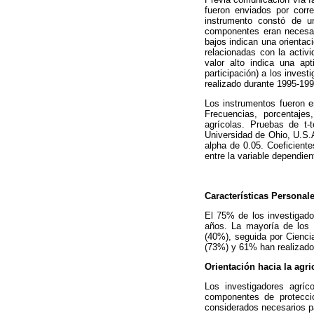
fueron enviados por corre
instrumento constó de u
componentes eran necesari
bajos indican una orientaci
relacionadas con la acti
valor alto indica una apt
participación) a los invest
realizado durante 1995-199
Los instrumentos fueron e
Frecuencias, porcentajes
agrícolas. Pruebas de t-
Universidad de Ohio, U.S.A
alpha de 0.05. Coeficiente
entre la variable dependien
Características Personal
El 75% de los investigad
años. La mayoría de los 
(40%), seguida por Cienci
(73%) y 61% han realizado
Orientación hacia la agri
Los investigadores agríc
componentes de protecció
considerados necesarios pa