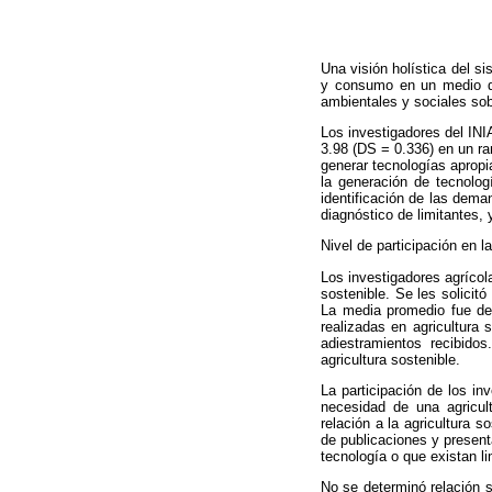
Una visión holística del s
y consumo en un medio de 
ambientales y sociales sob
Los investigadores del INI
3.98 (DS = 0.336) en un r
generar tecnologías apropi
la generación de tecnologí
identificación de las dema
diagnóstico de limitantes, 
Nivel de participación en la
Los investigadores agrícol
sostenible. Se les solicit
La media promedio fue de 
realizadas en agricultura 
adiestramientos recibido
agricultura sostenible.
La participación de los in
necesidad de una agricul
relación a la agricultura 
de publicaciones y present
tecnología o que existan li
No se determinó relación si