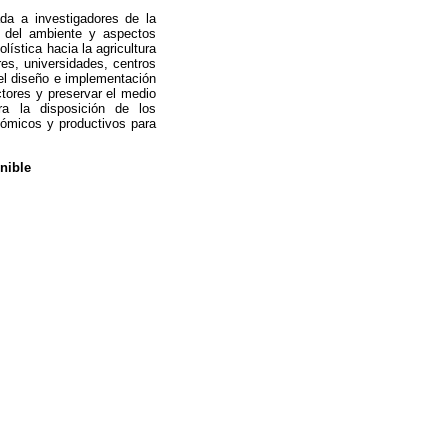
ada a investigadores de la
n del ambiente y aspectos
lística hacia la agricultura
res, universidades, centros
 el diseño e implementación
ctores y preservar el medio
ara la disposición de los
nómicos y productivos para
nible