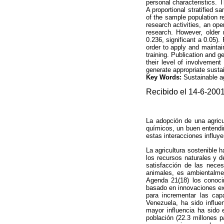
personal characteristics. 
A proportional stratified 
of the sample population re
research activities, an ope
research. However, older 
0.236, significant a 0.05)
order to apply and maintain
training. Publication and g
their level of involvement
generate appropriate susta
Key Words:
Sustainable ag
Recibido el 14-6-200
La adopción de una agricul
químicos, un buen entendimi
estas interacciones influye
La agricultura sostenible 
los recursos naturales y d
satisfacción de las neces
animales, es ambientalme
Agenda 21(18) los conocim
basado en innovaciones exi
para incrementar las capa
Venezuela, ha sido influe
mayor influencia ha sido 
población (22.3 millones p