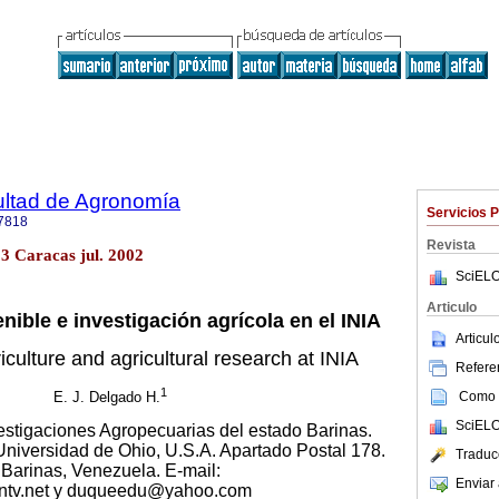
ultad de Agronomía
Servicios 
7818
Revista
.3 Caracas jul. 2002
SciELO
Articulo
nible e investigación agrícola en el INIA
Articu
iculture and agricultural research at INIA
Referen
1
Como c
E. J. Delgado H.
SciELO
vestigaciones Agropecuarias del estado Barinas.
 Universidad de Ohio, U.S.A. Apartado Postal 178.
Traduc
Barinas, Venezuela. E-mail:
Enviar 
ntv.net y duqueedu@yahoo.com