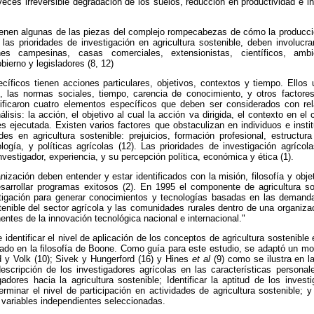
eces irreversible degradación de los suelos, reducción en productividad e i
 tienen algunas de las piezas del complejo rompecabezas de cómo la producci
 las prioridades de investigación en agricultura sostenible, deben involucra
nes campesinas, casas comerciales, extensionistas, científicos, ambi
obierno y legisladores (8, 12)
íficos tienen acciones particulares, objetivos, contextos y tiempo. Ellos
, las normas sociales, tiempo, carencia de conocimiento, y otros factores 
tificaron cuatro elementos específicos que deben ser considerados con r
lisis: la acción, el objetivo al cual la acción va dirigida, el contexto en el 
es ejecutada. Existen varios factores que obstaculizan en individuos e insti
s en agricultura sostenible: prejuicios, formación profesional, estructura 
logía, y políticas agrícolas (12). Las prioridades de investigación agrícol
nvestigador, experiencia, y su percepción política, económica y ética (1).
zación deben entender y estar identificados con la misión, filosofía y obje
sarrollar programas exitosos (2). En 1995 el componente de agricultura sos
stigación para generar conocimientos y tecnologías basadas en las demand
ostenible del sector agrícola y las comunidades rurales dentro de una organiza
entes de la innovación tecnológica nacional e internacional."
e identificar el nivel de aplicación de los conceptos de agricultura sostenible 
ado en la filosofía de Boone. Como guía para este estudio, se adaptó un m
 y Volk (10); Sivek y Hungerford (16) y Hines
et al
(9) como se ilustra en 
descripción de los investigadores agrícolas en las características personal
gadores hacia la agricultura sostenible; Identificar la aptitud de los invest
erminar el nivel de participación en actividades de agricultura sostenible; y
s variables independientes seleccionadas.