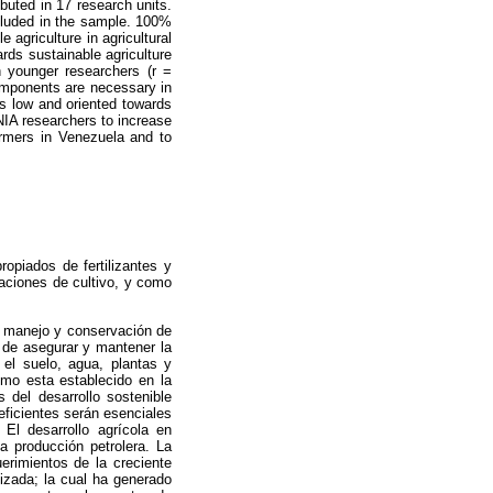
buted in 17 research units.
ncluded in the sample. 100%
 agriculture in agricultural
ards sustainable agriculture
n younger researchers (r =
components are necessary in
was low and oriented towards
INIA researchers to increase
farmers in Venezuela and to
ropiados de fertilizantes y
otaciones de cultivo, y como
el manejo y conservación de
a de asegurar y mantener la
 el suelo, agua, plantas y
mo esta establecido en la
 del desarrollo sostenible
eficientes serán esenciales
 El desarrollo agrícola en
a producción petrolera. La
erimientos de la creciente
nizada; la cual ha generado