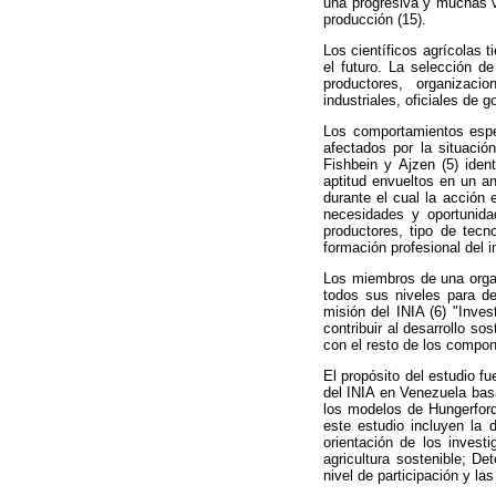
una progresiva y muchas v
producción (15).
Los científicos agrícolas
el futuro. La selección de
productores, organizacio
industriales, oficiales de g
Los comportamientos espec
afectados por la situación
Fishbein y Ajzen (5) iden
aptitud envueltos en un aná
durante el cual la acción 
necesidades y oportunidade
productores, tipo de tecno
formación profesional del i
Los miembros de una organi
todos sus niveles para de
misión del INIA (6) "Inve
contribuir al desarrollo s
con el resto de los compon
El propósito del estudio fu
del INIA en Venezuela bas
los modelos de Hungerford
este estudio incluyen la 
orientación de los investi
agricultura sostenible; Det
nivel de participación y la