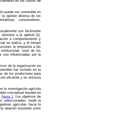
ncremento en los costos de
ón puede ser sostenible en
r la opinión diversa de los
entalistas, consumidores,
 usualmente son fácilmente
distintos a la aptitud (1).
elación a comportamiento y
cual se realiza, y el tiempo
tuciones la respuesta a las
institucional, nivel de los
as son influenciadas por la
tivos de la organización en
tenible fue incluido en la
as de los productores para
ción eficiente y en armonía
en la investigación agrícola
odelo conceptual basado en
la
figura 1
. Los objetivos de
es seleccionadas; medir la
igadores agrícolas hacia la
 la relación existente entre