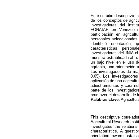
Este estudio descriptivo - 
de los conceptos de agricu
investigadores del Instit
FONAIAP en Venezuela. 
participación en agricult
personales seleccionadas. 
identificó: orientación, a
características person
investigadores del INIA e
muestra estratificada al 
un bajo nivel en el uso d
agrícola, una orientación a
Los investigadores de may
0.05). Los investigadore
aplicación de una agricult
adiestramientos y casi nu
parte de los investigador
promover el desarrollo de 
Palabras clave:
Agricultura
This descriptive correlati
Agricultural Research Insti
investigates the relation
characteristics. A questio
orientation toward sustaina