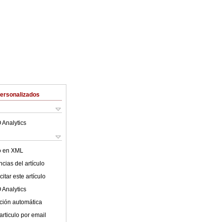
Personalizados
 Analytics
lo en XML
cias del artículo
itar este artículo
 Analytics
ción automática
articulo por email