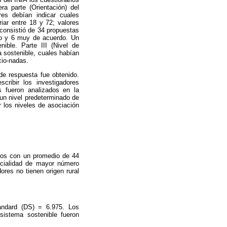
ra parte (Orientación) del
es debían indicar cuales
iar entre 18 y 72; valores
) consistió de 34 propuestas
do y 6 muy de acuerdo. Un
nible. Parte III (Nivel de
ra sostenible, cuales habían
cio-nadas.
de respuesta fue obtenido.
cribir los investigadores
s fueron analizados en la
 un nivel predeterminado de
r los niveles de asociación
ños con un promedio de 44
ecialidad de mayor número
res no tienen origen rural
tandard (DS) = 6.975. Los
sistema sostenible fueron