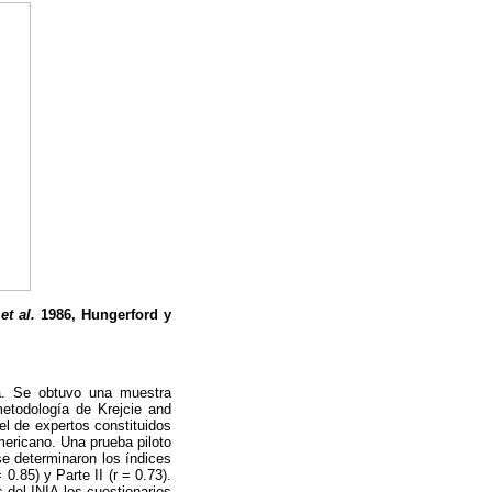
s
et al.
1986, Hungerford y
la. Se obtuvo una muestra
metodología de Krejcie and
el de expertos constituidos
mericano. Una prueba piloto
e determinaron los índices
0.85) y Parte II (r = 0.73).
 del INIA los cuestionarios