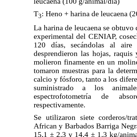
leucaena (100 g/animal/día)
T
: Heno + harina de leucaena (2
3
La harina de leucaena se obtuvo 
experimental del CENIAP, cosec
120 días, secándolas al aire
desprendieron las hojas, raquis
molieron finamente en un molino
tomaron muestras para la determ
calcio y fósforo, tanto a los dif
suministrado a los animale
espectrofotometría de abso
respectivamente.
Se utilizaron siete corderos/tr
African y Barbados Barriga Negra
15,1 ± 2,3 y 14,4 ± 1,3 kg/anima