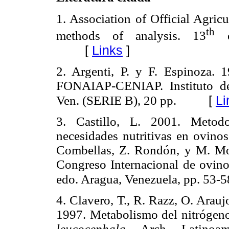
1. Association of Official Agric
th
methods of analysis. 13
ed
[
Links
]
2. Argenti, P. y F. Espinoza. 
FONAIAP-CENIAP. Instituto de 
[
Li
Ven. (SERIE B), 20 pp.
3. Castillo, L. 2001. Metodo
necesidades nutritivas en ovino
Combellas, Z. Rondón, y M. Mor
Congreso Internacional de ovin
edo. Aragua, Venezuela, pp. 53-5
4. Clavero, T., R. Razz, O. Arauj
1997. Metabolismo del nitrógen
leucocephala
. Arch. Latinoam