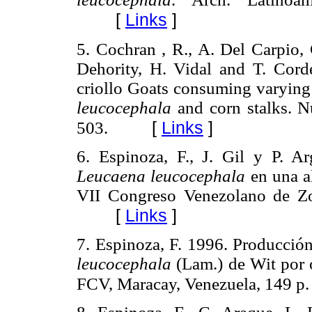
[
Links
]
5. Cochran , R., A. Del Carpio, 
Dehority, H. Vidal and T. Cord
criollo Goats consuming varying
leucocephala
and corn stalks. Nu
[
Links
]
503.
6. Espinoza, F., J. Gil y P. A
Leucaena leucocephala
en una al
VII Congreso Venezolano de Zo
[
Links
]
7. Espinoza, F. 1996. Producció
leucocephala
(Lam.) de Wit por 
FCV, Maracay, Venezuela, 149 p.