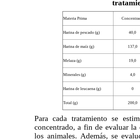
tratami
Materia Prima
Concentra
Harina de pescado (g)
40,0
Harina de maíz (g)
137,0
Melaza (g)
19,0
Minerales (g)
4,0
Harina de leucaena (g)
0
Total (g)
200,0
Para cada tratamiento se est
concentrado, a fin de evaluar la
los animales. Además, se eval