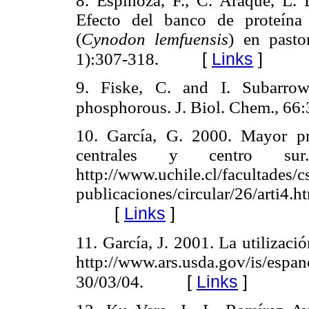
8. Espinoza, F., C. Araque, L.
Efecto del banco de proteína s
(
Cynodon lemfuensis
) en pasto
[
Links
]
1):307-318.
9. Fiske, C. and I. Subarrow
phosphorous. J. Biol. Chem., 66:
10. García, G. 2000. Mayor p
centrales y centro su
http://www.uchile.cl/facultades/
publicaciones/circular/26/a
[
Links
]
11. García, J. 2001. La utilizaci
http://www.ars.usda.gov/is/espan
[
Links
]
30/03/04.