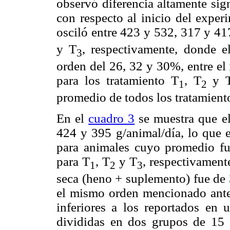
observó diferencia altamente sig
con respecto al inicio del expe
osciló entre 423 y 532, 317 y 4
y T
, respectivamente, donde 
3
orden del 26, 32 y 30%, entre el
para los tratamiento T
, T
y 
1
2
promedio de
todos los tratamien
En el
cuadro 3
se muestra que e
424 y 395 g/animal/día, lo que e
para animales cuyo promedio fu
para T
, T
y T
, respectivament
1
2
3
seca (heno + suplemento) fue de 
el mismo orden mencionado anter
inferiores a los reportados en 
divididas en dos grupos de 15 