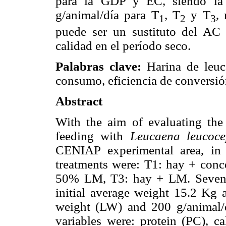
para la GDP y EC, siendo la 
g/animal/día para T
, T
y T
,
1
2
3
puede ser un sustituto del AC 
calidad en el período seco.
Palabras clave:
Harina de leuca
consumo, eficiencia de conversió
Abstract
With the aim of evaluating th
feeding with
Leucaena leucoce
CENIAP experimental area, in 
treatments were: T1: hay + con
50% LM, T3: hay + LM. Seven 
initial average weight 15.2 Kg 
weight (LW) and 200 g/animal/
variables were: protein (PC), c