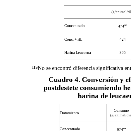
(g/animal/dí
ns
Concentrado
474
Conc. + HL
424
Harina Leucaena
395
ns
No se encontró diferencia significativa en
Cuadro 4
. Conversión y e
postdestete consumiendo he
harina de leucae
Consumo
Tratamiento
(g/animal/día
ns
Concentrado
674