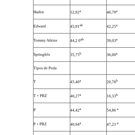
a
a
Haden
52,92
46,79
ab
a
Edward
45,91
42,25
ab
a
Tommy Atkins
44,2 0
39,03
b
a
Springfels
35,75
36,00
Tipos de Poda
a
b
T
45,40
20,76
a
b
T + PBZ
46,27
16,33
a
a
P
44,42
54,86
a
a
P + PBZ
40,94
47,23