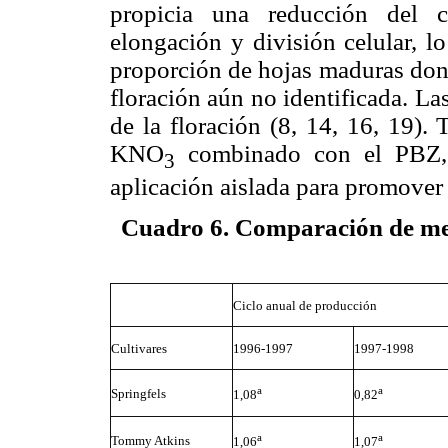
propicia una reducción del c
elongación y división celular, l
proporción de hojas maduras donde
floración aún no identificada. La
de la floración (8, 14, 16, 19)
KNO
combinado
con el PBZ,
3
aplicación aislada para promover 
Cuadro 6. Comparación de medi
Ciclo anual de producción
Cultivares
1996-1997
1997-1998
a
a
Springfels
1,08
0,82
a
a
Tommy Atkins
1,06
1,07