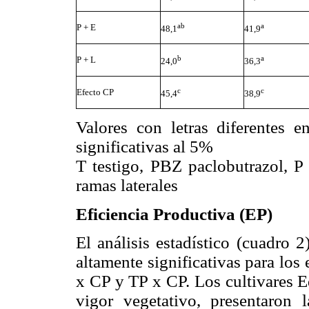
ab
a
P + E
48,1
41,9
b
a
P + L
24,0
36,3
c
c
Efecto CP
45,4
38,9
Valores con letras diferentes 
significativas al 5%
T testigo, PBZ paclobutrazol, P
ramas laterales
Eficiencia Productiva (EP)
El análisis estadístico (cuadro 2
altamente significativas para los 
x CP y TP x CP. Los cultivares E
vigor vegetativo, presentaron 