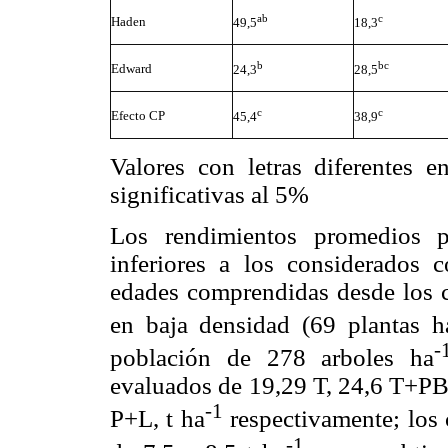
ab
c
Haden
49,5
18,3
b
bc
Edward
24,3
28,5
c
c
Efecto CP
45,4
38,9
Valores con letras diferentes 
significativas al 5%
Los rendimientos promedios p
inferiores a los considerados
edades comprendidas desde los c
en baja densidad (69 plantas h
-
población de 278 arboles ha
evaluados de 19,29 T, 24,6 T+PB
-1
P+L, t ha
respectivamente; los
-1