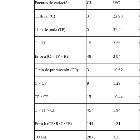
Fuentes de variación
GL
IVC
Cultivar (C)
3
22,93
Tipo de poda (TP)
5
37,54
C × TP
15
3,56
Error a (C × TP × R)
48
2,94
Ciclo de producción (CP)
3
10,62
C × CP
9
1,29
TP × CP
15
10,44
C × TP × CP
45
1,94
Error b (CP×R×C×TP)
144
1,31
TOTAL
287
3,23