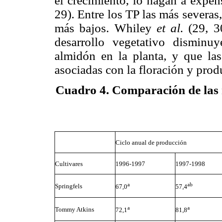
el crecimiento, lo hagan a expens
29). Entre los TP las más severa
más bajos. Whiley
et al.
(29, 30
desarrollo vegetativo disminu
almidón en la planta, y que las
asociadas con la floración y pro
Cuadro 4. Comparación de las m
Ciclo anual de producción
Cultivares
1996-1997
1997-1998
a
ab
Springfels
67,0
57,4
a
a
Tommy Atkins
72,1
81,8