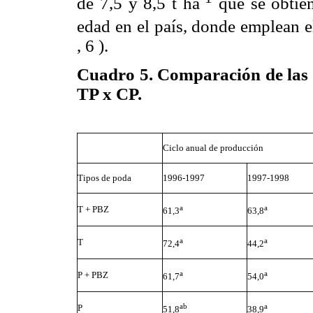
de 7,5 y 8,5 t ha
que se obtien
edad en el país, donde emplean el
, 6 ).
Cuadro 5. Comparación de las m
TP x CP.
Ciclo anual de producción
Tipos de poda
1996-1997
1997-1998
a
a
T + PBZ
61,3
63,8
a
a
T
72,4
44,2
a
a
P + PBZ
61,7
54,0
ab
a
P
51,8
38,9