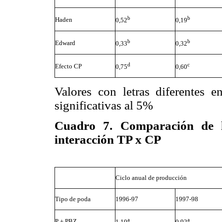
b
b
Haden
0,52
0,19
b
b
Edward
0,33
0,32
d
c
Efecto CP
0,75
0,60
Valores con letras diferentes 
significativas al 5%
Cuadro 7. Comparación de 
interacción TP x CP
Ciclo anual de producción
Tipo de poda
1996-97
1997-98
a
a
P + PBZ
1,10
0,92