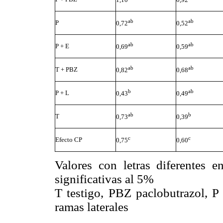
ab
ab
P
0,72
0,52
ab
ab
P + E
0,69
0,59
ab
ab
T + PBZ
0,82
0,68
b
ab
P + L
0,43
0,49
ab
b
T
0,73
0,39
c
c
Efecto CP
0,75
0,60
Valores con letras diferentes 
significativas al 5%
T testigo, PBZ paclobutrazol, P
ramas laterales