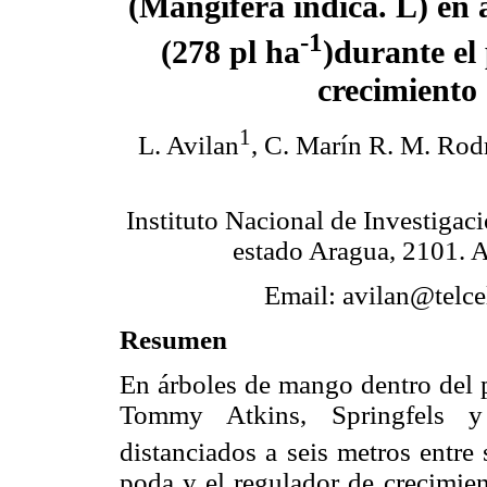
(Mangifera indica. L) en 
-1
(278 pl ha
)durante el
crecimiento
1
L. Avilan
, C. Marín R. M. Rodr
Instituto Nacional de Investiga
estado Aragua, 2101. A
Email: avilan@telce
Resumen
En árboles de mango dentro del p
Tommy Atkins, Springfels y 
distanciados a seis metros entre 
poda y el regulador de crecimien