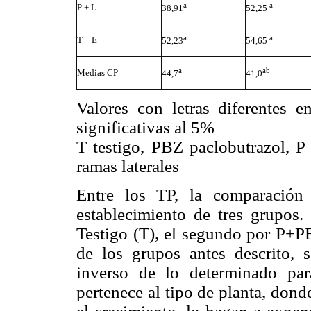
a
a
P + L
38,91
52,25
a
a
T + E
52,23
54,65
a
ab
Medias CP
44,7
41,0
Valores con letras diferentes 
significativas al 5%
T testigo, PBZ paclobutrazol, P
ramas laterales
Entre los TP, la comparación
establecimiento de tres grupos
Testigo (T), el segundo por P+PB
de los grupos antes descrito, 
inverso de lo determinado pa
pertenece al tipo de planta, don