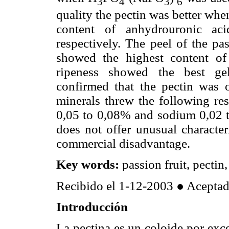
3
4
3
6
quality the pectin was better whe
content of anhydrouronic a
respectively. The peel of the pas
showed the highest content of 
ripeness showed the best gel
confirmed that the pectin was 
minerals threw the following re
0,05 to 0,08% and sodium 0,02 to
does not offer unusual character
commercial disadvantage.
Key words:
passion fruit, pectin,
Recibido el 1-12-2003 ● Acepta
Introducción
La pectina es un coloide por exc