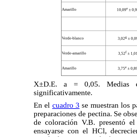
e
Amarillo
10,09
± 0,
g
Verde-blanco
3,02
± 0,0
f
Verde-amarillo
3,52
± 1,0
e
Amarillo
3,75
± 0,8
X±D.E. a = 0,05. Medias co
significativamente.
En el
cuadro 3
se muestran los p
preparaciones de pectina. Se obse
de coloración V.B. presentó e
ensayarse con el HCl, decreci