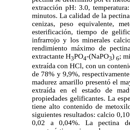
extracción pH: 3.0, temperatura
minutos. La calidad de la pectin
cenizas, peso equivalente, me
esterificación, tiempo de gelifi
infrarrojo y los minerales calc
rendimiento máximo de pectin
extractante H
PO
-(NaPO
)
; m
3
4
3
6
extraída con HCl, con un conteni
de 78% y 9,9%, respectivamente. 
madurez amarillo presentó el may
extraída en el estado de mad
propiedades gelificantes. La esp
tiene alto contenido de metoxilo
siguientes resultados: calcio 0,
0,02 a 0,04%. La pectina de