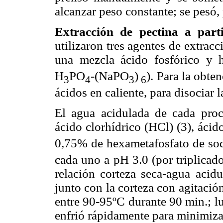
alcanzar peso constante; se pesó,
Extracción de pectina a part
utilizaron tres agentes de extracc
una mezcla ácido fosfórico y 
H
PO
-(NaPO
)
). Para la obten
3
4
3
6
ácidos en caliente, para disociar l
El agua acidulada de cada proc
ácido clorhídrico (HCl) (3), ácid
0,75% de hexametafosfato de so
cada uno a pH 3.0 (por triplicad
relación corteza seca-agua acidu
junto con la corteza con agitació
entre 90-95ºC durante 90 min.; l
enfrió rápidamente para minimizar