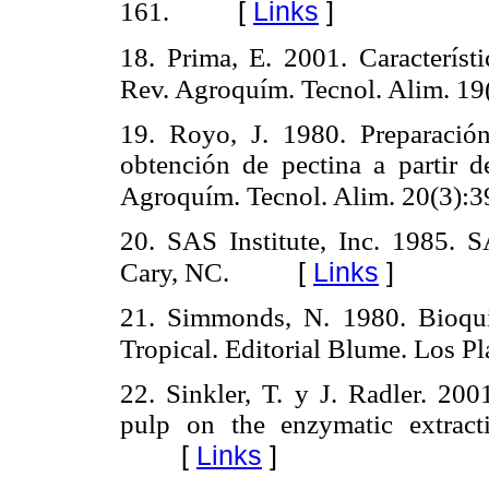
[
Links
]
161.
18. Prima, E. 2001. Característi
Rev. Agroquím. Tecnol. Alim. 19
19. Royo, J. 1980. Preparació
obtención de pectina a partir d
Agroquím. Tecnol. Alim. 20(3):3
20. SAS Institute, Inc. 1985. SA
[
Links
]
Cary, NC.
21. Simmonds, N. 1980. Bioquím
Tropical. Editorial Blume. Los Pl
22. Sinkler, T. y J. Radler. 200
pulp on the enzymatic extract
[
Links
]