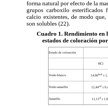
forma natural por efecto de la m
grupos carboxilo esterificados 
calcio existentes, de modo que, 
son solubles (22).
Cuadro 1
.
Rendimiento en l
estados de coloración por
Estado de coloración
HCl
bcd
Verde-blanco
14,06
± 1
cd
Verde-amarillo
12,44
± 0,
d
Amarillo
11,11
± 1,