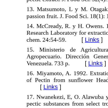
13. Matsumoto, L y M. Otagaki
passion fruit. J. Food Sci. 18(1):
14. McCready, R. y H. Owens. 
Research Laboratory for extractio
[
Links
]
chem. 24:54-59.
15. Ministerio de Agricultur
Agropecuario. Dirección Gener
[
Links
]
Venezuela. 733 p.
16. Miyamoto, A. 1992. Extrati
of Pectin from sunflower Head
[
Links
]
17. Nwanekezi, E, O. Alawuba y
pectic substances from select tro