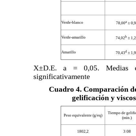
a
Verde-blanco
78,00
± 0,
b
Verde-amarillo
74,02
± 1,
d
Amarillo
70,43
± 1,
X±D.E. a = 0,05. Medias co
significativamente
Cuadro 4
. Comparación de
gelificación y visco
Tiempo de gelifi
Peso equivalente (g/eq)
(min.)
1802,2
3:08