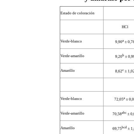
Estado de coloración
HCl
a
Verde-blanco
9,90
± 0,7
b
Verde-amarillo
9,20
± 0,9
c
Amarillo
8,62
± 1,0
a
Verde-blanco
72,05
± 0,
abc
Verde-amarillo
70,58
± 0
bcd
Amarillo
69,75
± 1