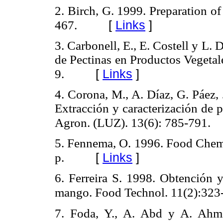
2. Birch, G. 1999. Preparation o
[
Links
]
467.
3. Carbonell, E., E. Costell y L
de Pectinas en Productos Vegetal
[
Links
]
9.
4. Corona, M., A. Díaz, G. Páez,
Extracción y caracterización de p
Agron. (LUZ). 13(6): 785-791.
5. Fennema, O. 1996. Food Chem
[
Links
]
p.
6. Ferreira S. 1998. Obtención y
mango. Food Technol. 11(2):323
7. Foda, Y., A. Abd y A. Ahmed