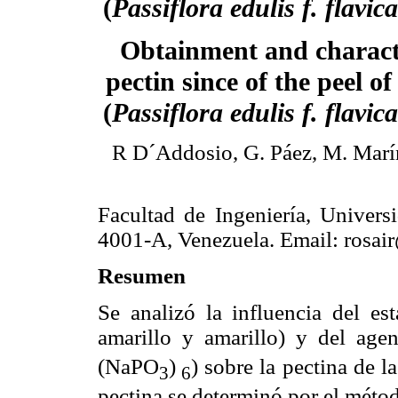
(
Passiflora edulis f. flavic
Obtainment and characte
pectin since of the peel of
(
Passiflora edulis f. flavic
R D´Addosio, G. Páez, M. Marín
Facultad de Ingeniería, Univers
4001-A, Venezuela. Email: rosai
Resumen
Se analizó la influencia del es
amarillo y amarillo) y del age
(NaPO
)
) sobre la pectina de l
3
6
pectina se determinó por el métod