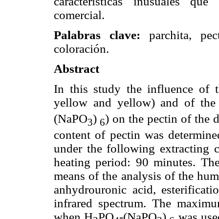
características inusuales que
comercial.
Palabras clave:
parchita, pec
coloración.
Abstract
In this study the influence of t
yellow and yellow) and of the 
(NaPO
)
) on the pectin of the 
3
6
content of pectin was determine
under the following extracting 
heating period: 90 minutes. The
means of the analysis of the hum
anhydrouronic acid, esterificati
infrared spectrum. The maximu
when H
PO
-(NaPO
)
was used