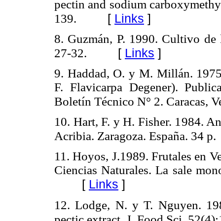
pectin and sodium carboxymethyl 
[
Links
]
139.
8. Guzmán, P. 1990. Cultivo de l
[
Links
]
27-32.
9. Haddad, O. y M. Millán. 1975
F. Flavicarpa Degener). Publica
Boletín Técnico N° 2. Caracas, V
10. Hart, F. y H. Fisher. 1984. A
Acribia. Zaragoza. España. 34 p.
11. Hoyos, J.1989. Frutales en V
Ciencias Naturales. La sale mono
[
Links
]
12. Lodge, N. y T. Nguyen. 1987
pectic extract. J. Food Sci. 52(4