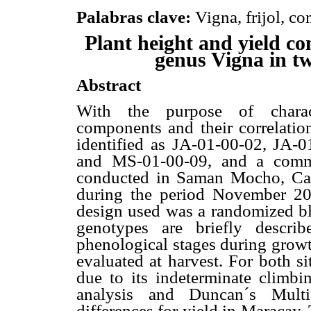
Palabras clave:
Vigna, frijol, c
Plant height and yield co
genus Vigna in tw
Abstract
With the purpose of charact
components and their correlatio
identified as JA-01-00-02, JA
and MS-01-00-09, and a commer
conducted in Saman Mocho, Car
during the period November 20
design used was a randomized blo
genotypes are briefly descri
phenological stages during growt
evaluated at harvest. For both s
due to its indeterminate climbi
analysis and Duncan´s Multip
differences for yield in Maracay.