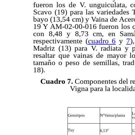
fueron los de V. unguiculata, c
Scavo (19) para las variedades 
bayo (13,54 cm) y Vaina de Ace
19 Y AM-02-00-016 fueron los q
con 8,48 y 8,73 cm, en Sam
respectivamente (
cuadro 6
y
7
)
Madriz (13) para V. radiata y 
resaltar que vainas de mayor 
tamaño o peso de semillas, tra
18).
Cuadro 7.
Componentes del ren
Vigna para la locali
L
Genotipos
N°Vaina/planta
v
c
Tuy
6,13
1