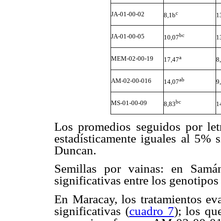
c
JA-01-00-02
8,1b
1
bc
JA-01-00-05
10,07
1
a
MEM-02-00-19
17,47
8
ab
AM-02-00-016
14,07
9
bc
MS-01-00-09
8,83
1
Los promedios seguidos por let
estadísticamente iguales al 5% 
Duncan.
Semillas por vainas: en Samá
significativas entre los genotipos 
En Maracay, los tratamientos eva
significativas (
cuadro 7
); los qu