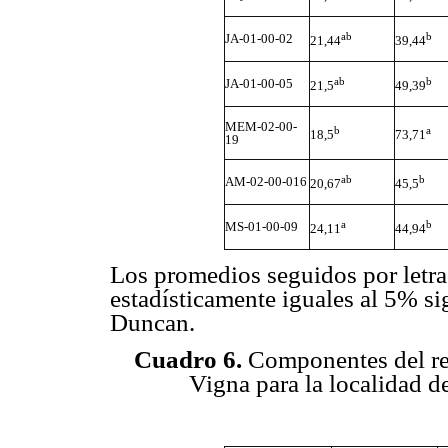
ab
b
JA-01-00-02
21,44
39,44
ab
b
JA-01-00-05
21,5
49,39
MEM-02-00-
b
a
18,5
73,71
19
ab
b
AM-02-00-016
20,67
45,5
a
b
MS-01-00-09
24,11
44,94
Los promedios seguidos por letra
estadísticamente iguales al 5% s
Duncan.
Cuadro 6.
Componentes del ren
Vigna para la localidad 