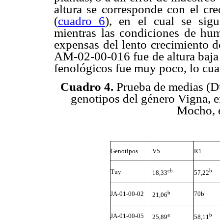
altura se corresponde con el cr
(
cuadro 6
), en el cual se sigu
mientras las condiciones de hum
expensas del lento crecimiento de
AM-02-00-016 fue de altura baja 
fenológicos fue muy poco, lo cua
Cuadro 4.
Prueba de medias (Dun
genotipos del género Vigna, e
Mocho, 
Genotipos
V5
R1
cb
b
Tuy
18,33
57,22
b
JA-01-00-02
70b
21,06
a
b
JA-01-00-05
25,89
58,11