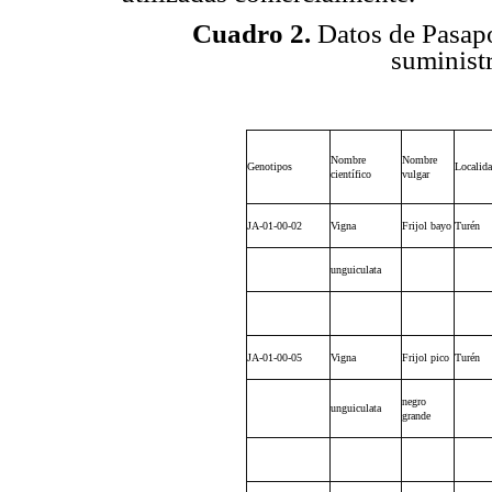
Cuadro 2.
Datos de Pasapo
suminist
Nombre
Nombre
Genotipos
Localid
científico
vulgar
JA-01-00-02
Vigna
Frijol bayo
Turén
unguiculata
JA-01-00-05
Vigna
Frijol pico
Turén
negro
unguiculata
grande