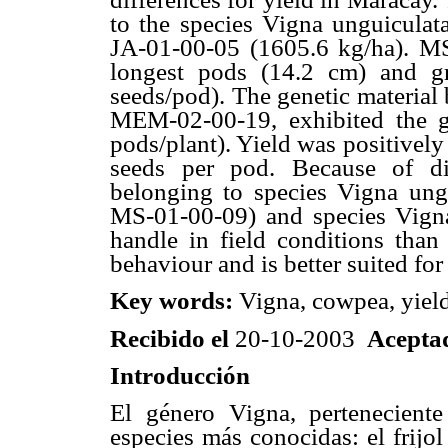
to the species Vigna unguicula
JA-01-00-05 (1605.6 kg/ha). MS
longest pods (14.2 cm) and g
seeds/pod). The genetic material
MEM-02-00-19, exhibited the g
pods/plant). Yield was positivel
seeds per pod. Because of di
belonging to species Vigna ung
MS-01-00-09) and species Vigna
handle in field conditions tha
behaviour and is better suited fo
Key words:
Vigna, cowpea, yield
Recibido el
20-10-2003
Acepta
Introducción
El género Vigna, perteneciente
especies más conocidas: el frijo