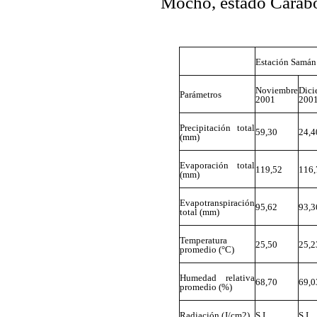
Mocho, estado Carabo
Estación Samá
Noviembre
Dici
Parámetros
2001
200
Precipitación total
59,30
24,4
(mm)
Evaporación total
119,52
116,
(mm)
Evapotranspiración
95,62
93,3
total (mm)
Temperatura
25,50
25,2
promedio (°C)
Humedad relativa
68,70
69,0
promedio (%)
Radiación (J/cm2)
S I
S I