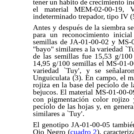
tener un hábito de crecimiento in
el material MEM-02-00-19, V
indeterminado trepador, tipo IV (
Antes y después de la siembra se
para un reconocimiento inicia
semillas de JA-01-00-02 y MS-0
"bayo" similares a la variedad `T
de las semillas fue 15,53 g/100
14,95 g/100 semillas el MS-01-00
variedad `Tuy', y se señalaro
Unguiculata (3). En campo, el m
rojiza en la base del pecíolo de
bejucos. El material MS-01-00-09
con pigmentación color rojizo 
pecíolo de las hojas y, en gener
similares a `Tuy'.
El genotipo JA-01-00-05 también
Ojo Negro (
cuadro 2
), caracter