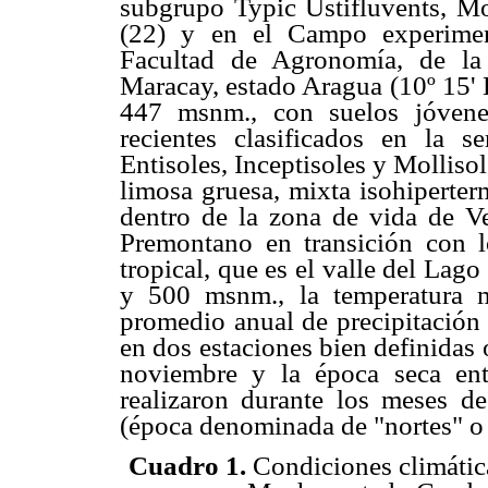
subgrupo Typic Ustifluvents, Mol
(22) y en el Campo experimen
Facultad de Agronomía, de la
Maracay, estado Aragua (10º 15' 
447 msnm., con suelos jóvenes
recientes clasificados en la s
Entisoles, Inceptisoles y Molliso
limosa gruesa, mixta isohiperter
dentro de la zona de vida de V
Premontano en transición con
tropical, que es el valle del Lago
y 500 msnm., la temperatura 
promedio anual de precipitación 
en dos estaciones bien definidas 
noviembre y la época seca en
realizaron durante los meses 
(época denominada de "nortes" o 
Cuadro 1.
Condiciones climátic