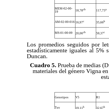
MEM-02-00-
cb
a
18,78
117,75
19
c
b
AM-02-00-016
16,97
35,66
cb
c
MS-01-00-09
20,06
59,37
Los promedios seguidos por let
estadísticamente iguales al 5% 
Duncan.
Cuadro 5.
Prueba de medias (Dun
materiales del género Vigna en
est
Genotipos
V5
R1
b
b
Tuy
19,11
32,67