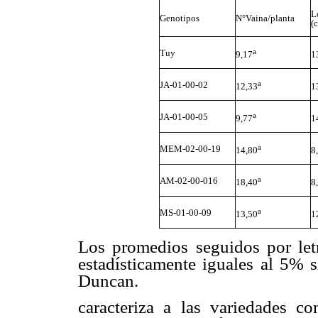
L
Genotipos
N°Vaina/planta
(
a
Tuy
9,17
1
a
JA-01-00-02
12,33
1
a
JA-01-00-05
9,77
1
a
MEM-02-00-19
14,80
8
a
AM-02-00-016
18,40
8
a
MS-01-00-09
13,50
1
Los promedios seguidos por let
estadísticamente iguales al 5% 
Duncan.
caracteriza a las variedades co