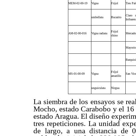
MEM-02-00-19
Vigna
Frijol
Tres Pal
Claro m
umbellata
Bucarito
Irribare
Frijol
AM-02-00-016
Vigna radiata
Mercado
chino
Mayoris
Barquis
Fríjol
MS-01-00-09
Vigna
San Vice
amarillo
unguiculata
Nirgua
La siembra de los ensayos se re
Mocho, estado Carabobo y el 16
estado Aragua. El diseño experim
tres repeticiones. La unidad exp
de largo, a una distancia de 