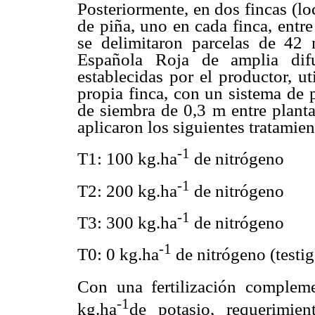
Posteriormente, en dos fincas (lo
de piña, uno en cada finca, entr
se delimitaron parcelas de 42 m
Española Roja de amplia difu
establecidas por el productor, u
propia finca, con un sistema de 
de siembra de 0,3 m entre planta
aplicaron los siguientes tratamien
-1
T1: 100 kg.ha
de nitrógeno
-1
T2: 200 kg.ha
de nitrógeno
-1
T3: 300 kg.ha
de nitrógeno
-1
T0: 0 kg.ha
de nitrógeno (testig
Con una fertilización complem
-1
kg.ha
de potasio, requerimie