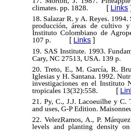
17. Morton, J. 1987. Pineappl
[
Links
climates. pp. 1828.
18. Salazar R. y A. Reyes. 1994. 
producción, áreas de cultivo y
Instituto Colombiano de Agrop
[
Links
]
107 p.
19. SAS Institute. 1993. Fundam
Cary, NC 27513, USA. 139 p.
20. Treto, E., M. García, R. Bru
Iglesias y H. Santana. 1992. Nutri
investigaciones en el Instituto 
[
Lin
tropicales 13(32):558.
21. Py, C., J.J. Lacoeuilhe y C.
and uses, G-P Edition. Maisonneu
22. VelezRamos, A., P. Márquez
levels and planting density on