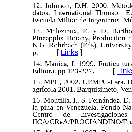
12. Johnson, D.H. 2000. Métodos
datos. International Thonson E
Escuela Militar de Ingenieros. M
13. Malezieux, E. y D. Bartho
Pineapple: Botany, Production 
K.G. Rohrbach (Eds). Universit
[
Links
]
p.
14. Manica, I. 1999. Fruticultur
[
Link
Editora. pp 123-227.
15. MPC, 2002. UEMPC-Lara. Divi
agrícola 2001. Barquisimeto, Ven
16. Montilla, I., S. Fernández, D
la piña en Venezuela. Fondo Nac
Centro de Investigacione
IICA/CReA/PROCIANDINO/Frute