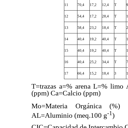
11
70,4
17,2
12,4
T
12
54,4
17,2
28,4
T
13
58,4
23,2
18,4
T
14
40,4
19,2
40,4
T
15
40,4
19,2
40,4
T
16
40,4
25,2
34,4
T
17
66,4
15,2
18,4
3
T=trazas a=% arena L=% limo 
(ppm) Ca=Calcio (ppm)
Mo=Materia Orgánica (%) C
-1
AL=Aluminio (meq.100 g
)
CIC=Capacidad de Intercambio C