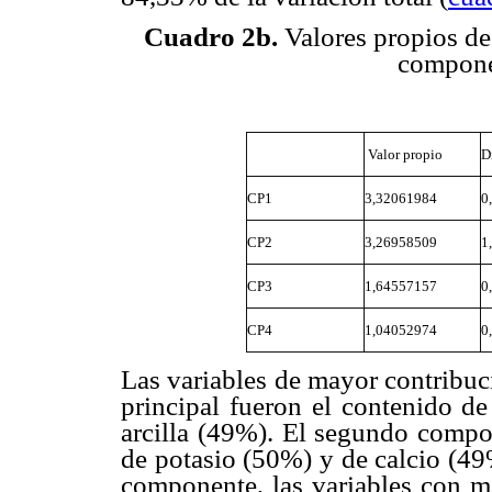
Cuadro 2b.
Valores propios de 
componen
Valor propio
D
CP1
3,32061984
0
CP2
3,26958509
1
CP3
1,64557157
0
CP4
1,04052974
0
Las variables de mayor contribuc
principal fueron el contenido d
arcilla (49%). El segundo compo
de potasio (50%) y de calcio (49
componente, las variables con m