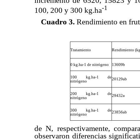
incremento de 6520, 15823 y 1
-1
100, 200 y 300 kg.ha
Cuadro 3.
Rendimiento en frut
Tratamiento
Rendimiento (kg
0 kg.ha-1 de nitrógeno
13609b
100 kg.ha-1 de
20129ab
nitrógeno
200 kg.ha-1 de
29432a
nitrógeno
300 kg.ha-1 de
23856ab
nitrógeno
de N, respectivamente, compar
observaron diferencias significa