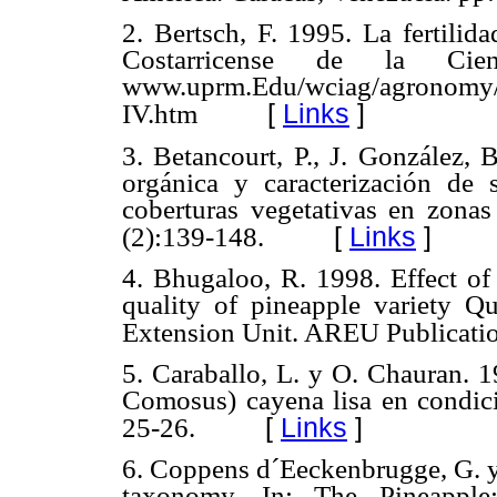
2. Bertsch, F. 1995. La fertilid
Costarricense de la Cie
www.uprm.Edu/wciag/agronomy/
[
Links
]
IV.htm
3. Betancourt, P., J. González, 
orgánica y caracterización de
coberturas vegetativas en zon
[
Links
]
(2):139-148.
4. Bhugaloo, R. 1998. Effect of 
quality of pineapple variety Qu
Extension Unit. AREU Publicatio
5. Caraballo, L. y O. Chauran. 
Comosus) cayena lisa en condic
[
Links
]
25-26.
6. Coppens d´Eeckenbrugge, G. y
taxonomy. In: The Pineapple