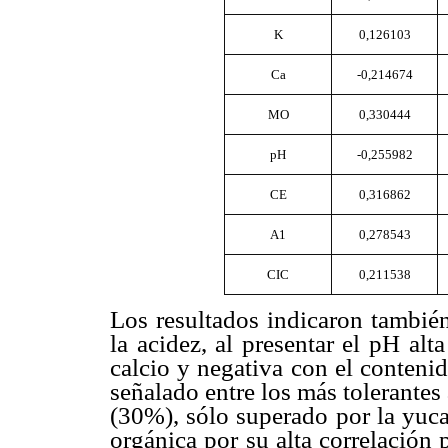
K
0,126103
Ca
-0,214674
MO
0,330444
pH
-0,255982
CE
0,316862
A1
0,278543
CIC
0,211538
Los resultados indicaron también
la acidez, al presentar el pH alt
calcio y negativa con el contenid
señalado entre los más tolerantes
(30%), sólo superado por la yuca
orgánica por su alta correlación 