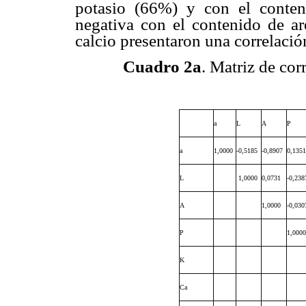
potasio (66%) y con el conten
negativa con el contenido de a
calcio presentaron una correlació
Cuadro 2a
. Matriz de cor
a
L
A
P
a
1,0000
-0,5185
-0,8907
0,1351
L
1,0000
0,0731
-0,238
A
1,0000
-0,030
P
1,0000
K
Ca