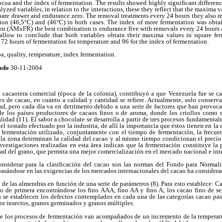
coa and the index of fermentation. The results showed highly significant difference
alyzed variables, in relation to the interactions, these they reflect that the maxima 
uare drawer and endurance zero. The removal treatments every 24 hours they also re
tion (46,5°C) and (46°C) in both cases. The index of more fermentation was obta
ion (AMxFR) the best combination is endurance five with removals every 24 hours at
s allow to conclude that both variables obtain their maxima values in square fe
72 hours of fermentation for temperature and 96 for the index of fermentation.
 quality, temperature, index fermentation.
ado
30-11-2004
ad cacaotera comercial (época de la colonia), contribuyó a que Venezuela fue se c
es de cacao, en cuanto a calidad y cantidad se refiere. Actualmente, solo conser
d, pero cada día va en detrimento debido a una serie de factores que han provoca
de los países productores de cacaos finos o de aroma, donde los criollos como 
lidad (11). El sabor a chocolate se desarrolla a partir de tres procesos fundamental
 el tostado efectuado por la industria, de allí la importancia que éstos tienen en la
 fermentación utilizado, conjuntamente con el tiempo de fermentación, la frecuen
 la zona determinan la calidad del cacao y al mismo tiempo condicionan el precio 
nvestigaciones realizadas en esta área indican que la fermentación constituye la
ad del grano, que permita una mejor comercialización en el mercado nacional e inte
nsiderar para la clasificación del cacao son las normas del Fondo para Normali
ndose en las exigencias de los mercados internacionales del cacao ha consider
s de las almendras en función de una serie de parámetros (8). Para esto establece: C
ino de primera encontrándose los fino AAA, fino AA y fino A; los cacao fino de se
a se establecen los defectos contemplados en cada una de las categorías cacao pa
or insectos, granos germinados y granos múltiples.
ue los procesos de fermentación van acompañados de un incremento de la temperatu