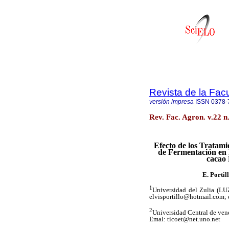
Revista de la Fac
versión impresa
ISSN
0378-
Rev. Fac. Agron. v.22 n
Efecto de los Tratami
de Fermentación en 
cacao 
E. Portil
1
Universidad del Zulia (LU
elvisportillo@hotmail.com; 
2
Universidad Central de ve
Emal: ticoet@net.uno.net