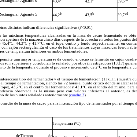
Rectangular
Aguante 0
43,4
42,1
39,6
b
b
cd
Rectangular
Aguante 5
44,2
43,5
39,7
tras distintas indican diferencias significativas (P<0,01).
que las máximas temperaturas alcanzadas en la masa de cacao fermentado se obtu
con apertura de la mazorca cinco días después de la cosecha en todos los puntos de
de 45,4°C, 44,3°C y 41,7°C, en el tope, centro y fondo respectivamente, en contr
s con cajón rectangular. En el caso de los tratamientos cuyas mazorcas fueron ab
res de temperatura inferiores en ambos fermentadores.
ermite una mayor temperatura se da cuando el cacao se fermentó en cajón cuadrad
ados son superiores y corroboran lo señalado por otros investigadores (13,17) quiene
nto de la temperatura durante el proceso e incremento de 2°C en la temperatura c
interacción tipo del fermentador y el tiempo de fermentación (TFxTPF) muestra qu
el tiempo de fermentación, siendo las 72 horas el punto crítico donde se alcanza
tope), 45,7°C en el centro del fermentador y 43,1°C en el fondo del mismo, para 
endencia observada es la misma pero con valores inferiores al anterior, es de
no de los puntos señalados anteriormente (
cuadro 2
).
omedio de la masa de cacao para la interacción tipo de fermentador por el tiempo 
Temperatura (ºC)
po de
Tiempo de