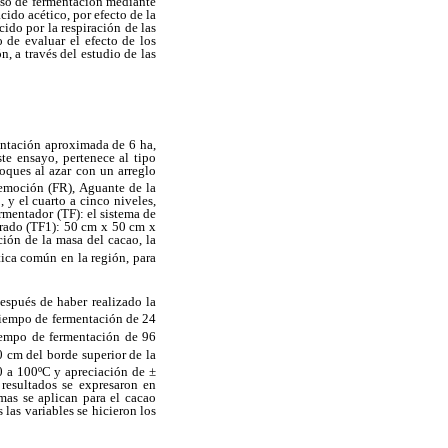
ceso de fermentación mediante
cido acético, por efecto de la
cido por la respiración de las
 de evaluar el efecto de los
, a través del estudio de las
lantación aproximada de 6 ha,
te ensayo, pertenece al tipo
oques al azar con un arreglo
remoción (FR), Aguante de la
 y el cuarto a cinco niveles,
rmentador (TF): el sistema de
drado (TF1): 50 cm x 50 cm x
ión de la masa del cacao, la
ica común en la región, para
después de haber realizado la
 Tiempo de fermentación de 24
iempo de fermentación de 96
0 cm del borde superior de la
0 a 100ºC y apreciación de ±
resultados se expresaron en
mas se aplican para el cacao
las variables se hicieron los