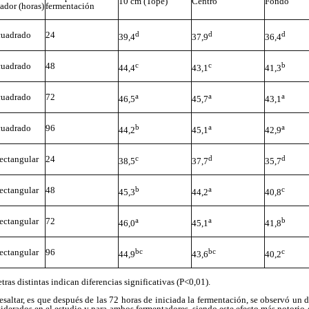
10 cm (Tope)
Centro
Fondo
ador (horas)
fermentación
d
d
d
cuadrado
24
39,4
37,9
36,4
c
c
b
cuadrado
48
44,4
43,1
41,3
a
a
a
cuadrado
72
46,5
45,7
43,1
b
a
a
cuadrado
96
44,2
45,1
42,9
c
d
d
ectangular
24
38,5
37,7
35,7
b
a
c
ectangular
48
45,3
44,2
40,8
a
a
b
ectangular
72
46,0
45,1
41,8
bc
bc
c
ectangular
96
44,9
43,6
40,2
tras distintas indican diferencias significativas (P<0,01).
esaltar, es que después de las 72 horas de iniciada la fermentación, se observó un 
siderados en el estudio y para ambos fermentadores, siendo este efecto más notorio 