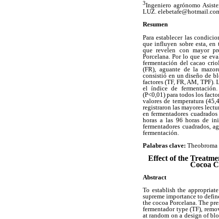
3
Ingeniero agrónomo Asiste
LUZ. elebetafe@hotmail.co
Resumen
Para establecer las condici
que influyen sobre esta, en 
que revelen con mayor prec
Porcelana. Por lo que se eva
fermentación del cacao crio
(FR), aguante de la mazor
consistió en un diseño de bl
factores (TF, FR, AM, TPF). 
el índice de fermentación.
(P<0,01) para todos los facto
valores de temperatura (45,
registraron las mayores lect
en fermentadores cuadrados
horas a las 96 horas de in
fermentadores cuadrados, ag
fermentación.
Palabras clave:
Theobroma c
Effect of the Treatme
Cocoa Cr
Abstract
To establish the appropriate
supreme importance to define 
the cocoa Porcelana. The pre
fermentador type (TF), remov
at random on a design of blo