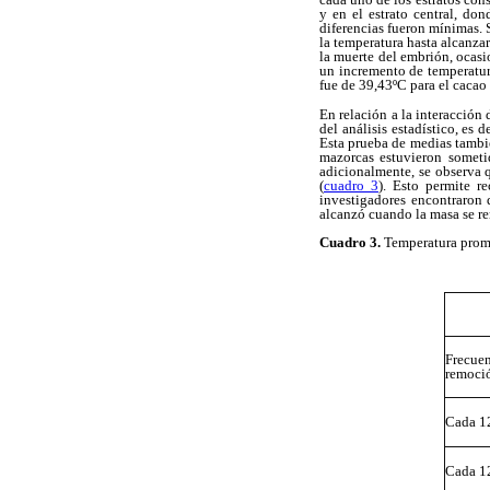
y en el estrato central, don
diferencias fueron mínimas. 
la temperatura hasta alcanza
la muerte del embrión, ocasio
un incremento de temperatur
fue de 39,43ºC para el cacao
En relación a la interacción
del análisis estadístico, es 
Esta prueba de medias tambi
mazorcas estuvieron someti
adicionalmente, se observa 
(
cuadro 3
). Esto permite r
investigadores encontraron 
alcanzó cuando la masa se re
Cuadro 3.
Temperatura prome
Frecu
remoci
Cada 1
Cada 1