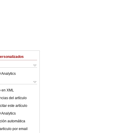
Personalizados
 Analytics
lo en XML
cias del artículo
itar este artículo
 Analytics
ción automática
articulo por email