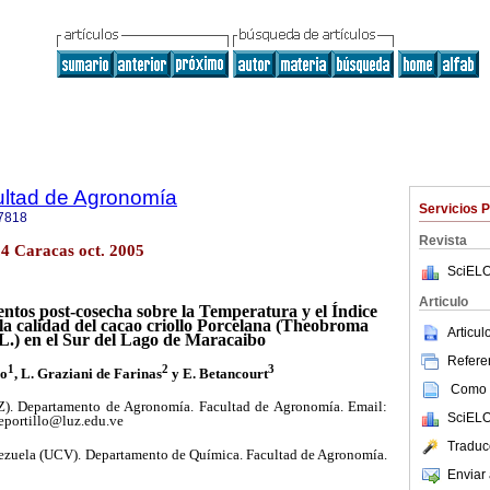
ultad de Agronomía
Servicios 
7818
Revista
.4 Caracas oct. 2005
SciELO
Articulo
entos post-cosecha sobre la Temperatura y el Índice
la calidad del cacao criollo Porcelana (Theobroma
Articu
L.) en el Sur del Lago de Maracaibo
Referen
1
2
3
lo
, L. Graziani de Farinas
y E. Betancourt
Como c
Z). Departamento de Agronomía. Facultad de Agronomía. Email:
SciELO
eportillo@luz.edu.ve
Traduc
nezuela (UCV). Departamento de Química. Facultad de Agronomía.
Enviar 