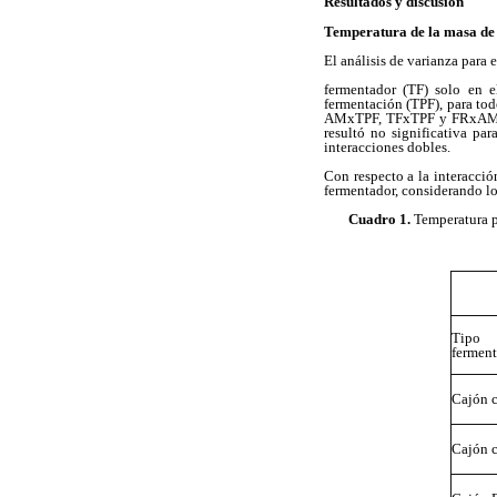
Resultados y discusión
Temperatura de la masa de
El análisis de varianza para 
fermentador (TF) solo en 
fermentación (TPF), para to
AMxTPF, TFxTPF y FRxAM fue
resultó no significativa pa
interacciones dobles.
Con respecto a la interacció
fermentador, considerando lo
Cuadro 1.
Temperatura p
Ti
fermen
Cajón 
Cajón 