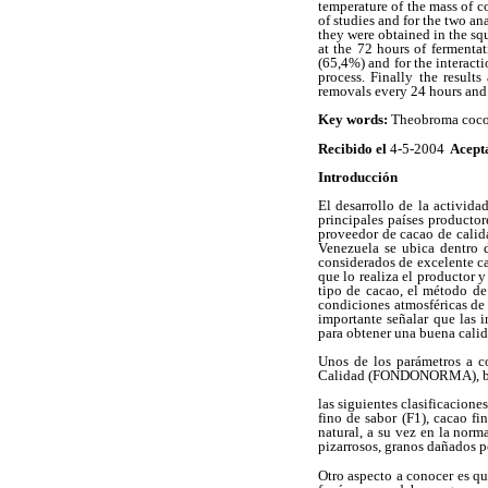
temperature of the mass of co
of studies and for the two an
they were obtained in the sq
at the 72 hours of fermenta
(65,4%) and for the interact
process. Finally the result
removals every 24 hours and 
Key words:
Theobroma cocoa,
Recibido el
4-5-2004
Acept
Introducción
El desarrollo de la activid
principales países productor
proveedor de cacao de calida
Venezuela se ubica dentro 
considerados de excelente ca
que lo realiza el productor y
tipo de cacao, el método de
condiciones atmosféricas de
importante señalar que las i
para obtener una buena calid
Unos de los parámetros a co
Calidad (FONDONORMA), basá
las siguientes clasificacione
fino de sabor (F1), cacao f
natural, a su vez en la norm
pizarrosos, granos dañados p
Otro aspecto a conocer es q