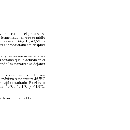
vieron cuando el proceso se
l fermentador en que se midió
aposición a 44,2°C, 43,5°C y
iertas inmediatamente después
o y las mazorcas se retienen
s señalan que la demora en el
uando las mazorcas se dejaron
e las temperaturas de la masa
 la máxima temperatura 46,5°C
el cajón cuadrado. En el caso
cir, 46°C, 45,1°C y 41,8°C,
de fermentación (TFxTPF).