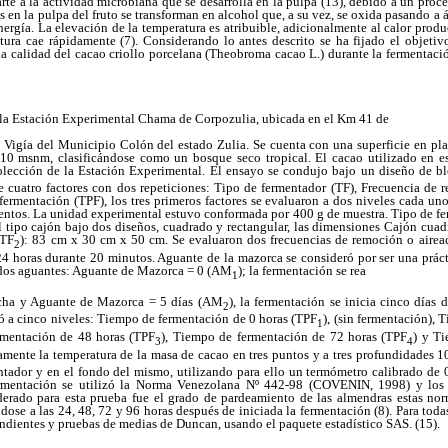
te a la actividad microbiana que se desarrolla en la pulpa (13), debido a un pro
es en la pulpa del fruto se transforman en alcohol que, a su vez, se oxida pasando a á
nergía. La elevación de la temperatura es atribuible, adicionalmente al calor produ
tura cae rápidamente (7). Considerando lo antes descrito se ha fijado el objetivo
 la calidad del cacao criollo porcelana (Theobroma cacao L.) durante la fermentación
n la Estación Experimental Chama de Corpozulia, ubicada en el Km 41 de
el Vigía del Municipio Colón del estado Zulia. Se cuenta con una superficie en p
 10 msnm, clasificándose como un bosque seco tropical. El cacao utilizado en es
colección de la Estación Experimental. El ensayo se condujo bajo un diseño de bl
e cuatro factores con dos repeticiones: Tipo de fermentador (TF), Frecuencia de 
mentación (TPF), los tres primeros factores se evaluaron a dos niveles cada uno,
entos. La unidad experimental estuvo conformada por 400 g de muestra. Tipo de fe
el tipo cajón bajo dos diseños, cuadrado y rectangular, las dimensiones Cajón cua
(TF
): 83 cm x 30 cm x 50 cm. Se evaluaron dos frecuencias de remoción o aireac
2
24 horas durante 20 minutos. Aguante de la mazorca se consideró por ser una práct
 dos aguantes: Aguante de Mazorca = 0 (AM
); la fermentación se rea
1
echa y Aguante de Mazorca = 5 días (AM
), la fermentación se inicia cinco días 
2
uó a cinco niveles: Tiempo de fermentación de 0 horas (TPF
), (sin fermentación),
1
rmentación de 48 horas (TPF
), Tiempo de fermentación de 72 horas (TPF
) y T
3
4
iamente la temperatura de la masa de cacao en tres puntos y a tres profundidades 1
entador y en el fondo del mismo, utilizando para ello un termómetro calibrado de 
ermentación se utilizó la Norma Venezolana Nº 442-98 (COVENIN, 1998) y los 
siderado para esta prueba fue el grado de pardeamiento de las almendras estas nor
ose a las 24, 48, 72 y 96 horas después de iniciada la fermentación (8). Para todas 
ondientes y pruebas de medias de Duncan, usando el paquete estadístico SAS. (15).