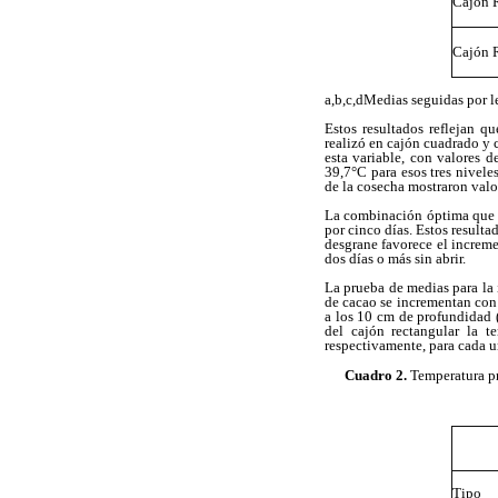
Cajón 
Cajón 
a,b,c,dMedias seguidas por le
Estos resultados reflejan 
realizó en cajón cuadrado y 
esta variable, con valores 
39,7°C para esos tres nivele
de la cosecha mostraron valo
La combinación óptima que p
por cinco días. Estos result
desgrane favorece el increme
dos días o más sin abrir.
La prueba de medias para la 
de cacao se incrementan con 
a los 10 cm de profundidad (
del cajón rectangular la t
respectivamente, para cada u
Cuadro 2.
Temperatura pr
Ti