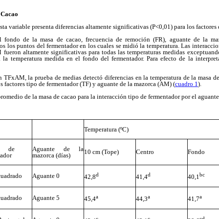
 Cacao
esta variable presenta diferencias altamente significativas (P<0,01) para los factores 
el fondo de la masa de cacao, frecuencia de remoción (FR), aguante de la m
dos los puntos del fermentador en los cuales se midió la temperatura. Las interac
ron altamente significativas para todas las temperaturas medidas exceptuan
ra la temperatura medida en el fondo del fermentador. Para efecto de la interpret
n TFxAM, la prueba de medias detectó diferencias en la temperatura de la masa de
s factores tipo de fermentador (TF) y aguante de la mazorca (AM) (
cuadro 1
).
romedio de la masa de cacao para la interacción tipo de fermentador por el aguan
Temperatura (ºC)
po de
Aguante de la
10 cm (Tope)
Centro
Fondo
tador
mazorca (días)
d
d
bc
cuadrado
Aguante 0
42,8
41,4
40,1
a
a
a
cuadrado
Aguante 5
45,4
44,3
41,7
c
c
cd