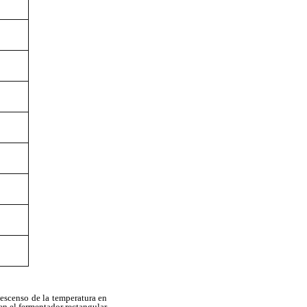
descenso de la temperatura en
en el fermentador rectangular