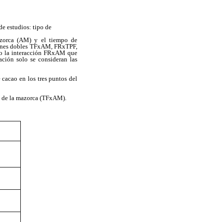
de estudios: tipo de
azorca (AM) y el tiempo de
ciones dobles TFxAM, FRxTPF,
do la interacción FRxAM que
ación solo se consideran las
 cacao en los tres puntos del
te de la mazorca (TFxAM).