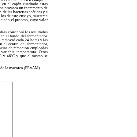
io en el cajón cuadrado estas
iana provoca un incremento de
de las bacterias acéticas y a
a los de este ensayo, muestran
ciado el proceso, cuyo valor
dias corroboró los resultados
í en el fondo del fermentador.
 removió cada 24 horas y las
 el centro del fermentador,
encias de remoción empleadas
variable temperatura. Otros
 40 y 46ºC y que el mismo se
e de la mazorca (FRxAM).