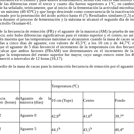
de las diferencias entre el tercer y cuarto día fueron superiores a 1°C; en camb
Se ha señalado, teóricamente, que al inicio de la fermentación la actividad microb
r un máximo (40 45ºC) y que luego desciende como consecuencia de la inactivación 
nado por la penetración del ácido acético hasta él (7). Resultados similares (1,5) 
a durante el proceso de fermentación y la máxima se alcanzó el segundo día de ini
 criollo Ocumare-61.
 de la frecuencia de remoción (FR) y el aguante de la mazorca (AM) la prueba de me
decir, solo hubo diferencias significativas para el estrato superior y el centro, no as
én muestra que las temperaturas máximas se alcanzaron cuando la masa de cacao se
das a cinco días de aguante, con valores de 45,5°C a los 10 cm y de 44,7°C en
que el aguante de 5 días favoreció el incremento de la temperatura con dos frecu
ecalcar que ambos factores (FRxAM) son determinantes en el incremento de la 
que la temperatura del estrato superior fue mayor, cuyo rango estuvo entre los
movió a intervalos de 12 horas (16,17).
dio de la masa de cacao para la interacción frecuencia de remoción por el aguant
Temperatura (ºC)
encia de
Aguante de la
10 cm (Tope)
Centro
Fondo
ón (horas)
mazorca (días)
d
d
a
2
Aguante 0
42,9
41,6
39,7
b
b
a
2
Aguante 5
44,1
43,1
40,4