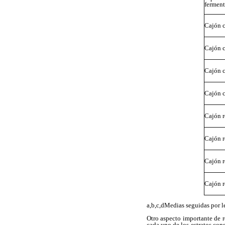
ferment
Cajón 
Cajón 
Cajón 
Cajón 
Cajón r
Cajón r
Cajón r
Cajón r
a,b,c,dMedias seguidas por le
Otro aspecto importante de r
cada uno de los estratos con