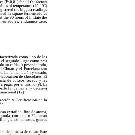
s (P<0,01) for all the factors
values of temperature (45,4°C)
gistered the biggest readings
ined in square fermentadores
 the 96 hours of initiate the
rmentadores, endurance zero,
aracterizada como uno de los
va el segundo lugar como país
do su caída. A pesar de todo,
el Chuao y el Porcelana son
es: La fermentación y secado,
 elaboración de chocolates. El
cia de volteos, secado y las
a pagar por el mismo (9). Es
 parte fundamental y decisiva
rnacional (12).
zación y Certificación de la
ado
acao extrafino, fino de aroma,
gunda, corriente o F2, cacao
silla, granos mohosos, granos
ra de la masa de cacao. Este