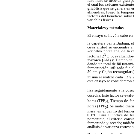
fenómeno se debe en gran par
el cual los azúcares existent
glicólisis que se genera en e
almendras, luego la tempera
factores del beneficio sobre
variables físicas.
Materiales y métodos
El ensayo se llevó a cabo e
la carretera Santa Bárbara, 
cuya altitud se encuentra a
«criollo» porcelana, de la 
3
factorial 2
x 5, evaluándos
mazorca (AM) y Tiempo de fer
dando un total de 80 tratami
fermentación utilizado fue 
50 cm y Cajón rectangular 
misma se realizó cada 12 y 
este ensayo se consideraron
liza seguidamente a la cos
cosecha. Este factor se eval
horas (TPF
), Tiempo de fe
2
horas (TPF
). Se midió diar
5
masa, en el centro del ferm
0,1°C. Para el índice de f
porcentaje, el criterio con
fermentado y secado; midiénd
análisis de varianza corresp