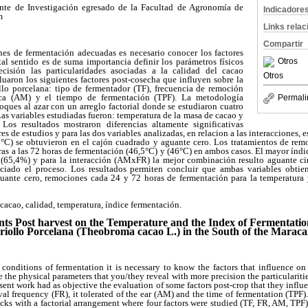
nte de Investigación egresado de la Facultad de Agronomía de
Indicadore
m
Links rela
Compartir
ones de fermentación adecuadas es necesario conocer los factores
tal sentido es de suma importancia definir los parámetros físicos
Otros
isión las particularidades asociadas a la calidad del cacao
Otros
luaron los siguientes factores post-cosecha que influyen sobre la
llo porcelana: tipo de fermentador (TF), frecuencia de remoción
ca (AM) y el tiempo de fermentación (TPF). La metodología
Permali
oques al azar con un arreglo factorial donde se estudiaron cuatro
Las variables estudiadas fueron: temperatura de la masa de cacao y
 Los resultados mostraron diferencias altamente significativas
res de estudios y para las dos variables analizadas, en relacion a las interacciones, 
4°C) se obtuvieron en el cajón cuadrado y aguante cero. Los tratamientos de re
uras a las 72 horas de fermentación (46,5°C) y (46°C) en ambos casos. El mayor índ
 (65,4%) y para la interacción (AMxFR) la mejor combinación resulto aguante c
iciado el proceso. Los resultados permiten concluir que ambas variables obti
uante cero, remociones cada 24 y 72 horas de fermentación para la temperatura 
acao, calidad, temperatura, índice fermentación.
nts Post harvest on the Temperature and the Index of Fermentation
iollo Porcelana (Theobroma cacao L.) in the South of the Marac
 conditions of fermentation it is necessary to know the factors that influence on t
the physical parameters that you/they reveal with more precision the particularitie
sent work had as objective the evaluation of some factors post-crop that they influe
al frequency (FR), it tolerated of the ear (AM) and the time of fermentation (TP
cks with a factorial arrangement where four factors were studied (TF, FR, AM, TPF)