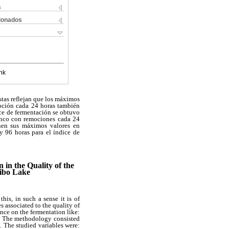
s
cionados
nk
estas reflejan que los máximos
moción cada 24 horas también
ice de fermentación se obtuvo
inco con remociones cada 24
enen sus máximos valores en
y 96 horas para el índice de
 in the Quality of the
aibo Lake
his, in such a sense it is of
s associated to the quality of
nce on the fermentation like:
F). The methodology consisted
. The studied variables were: