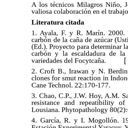
A los técnicos Milagros Niño, J
valiosa colaboración en el trabaj
Literatura citada
1. Ayala, F. y R. Marín. 2000. 
carbón de la caña de azúcar (Ust
(Ed.). Proyecto para determinar la 
carbón y la escaldadura de la
[
variedades del Focytcaña.
2. Croft B., Irawan y N. Berdin
clones for smut reaction in Indone
Cane Technol. 22:170-177.
3. Chao, C.P., J.W. Hoy, A.M. Sa
resistance and repeatibility o
Lousiana. Phytopathology 80(2)
4. García, R. y I. Mogollón. 1
Estación Experimental Yaracuy. Y