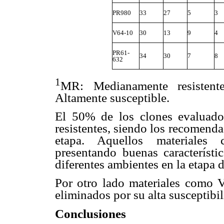
PR980
33
27
5
3
V64-10
30
13
9
4
PR61-
34
30
7
8
632
1
MR: Medianamente resistente
Altamente susceptible.
El 50% de los clones evaluados
resistentes, siendo los recomenda
etapa. Aquellos materiales 
presentando buenas característ
diferentes ambientes en la etapa 
Por otro lado materiales como 
eliminados por su alta susceptibi
Conclusiones