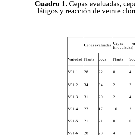
Cuadro 1.
Cepas evaluadas, cepa
látigos y reacción de veinte clo
Cepas enf
Cepas evaluadas
(inoculadas)
Variedad
Planta
Soca
Planta
So
V91-1
28
22
0
4
V91-2
34
34
2
2
V91-3
31
29
2
4
V91-4
27
17
10
3
V91-5
21
21
0
0
V91-6
28
23
4
2