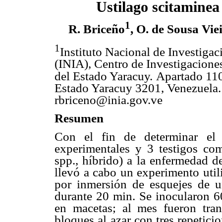
Ustilago scitamine
1
R. Briceño
, O. de Sousa Vie
1
Instituto Nacional de Investigac
(INIA), Centro de Investigacione
del Estado Yaracuy.
Apartado 110
Estado Yaracuy 3201, Venezuela.
rbriceno@inia.gov.ve
Resumen
Con el fin de determinar el 
experimentales y 3 testigos co
spp., híbrido) a la enfermedad d
llevó a cabo un experimento util
por inmersión de esquejes de 
durante 20 min. Se inocularon 6
en macetas; al mes fueron tra
bloques al azar con tres repetici