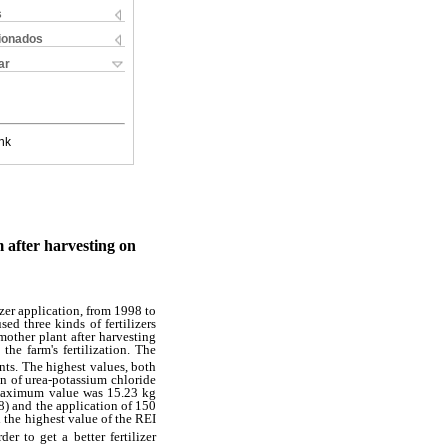
s
cionados
ar
nk
 after harvesting on
izer application, from 1998 to
ed three kinds of fertilizers
mother plant after harvesting
he farm's fertilization. The
nts. The highest values, both
on of urea-potassium chloride
e maximum value was 15.23 kg
8) and the application of 150
 the highest value of the REI
er to get a better fertilizer