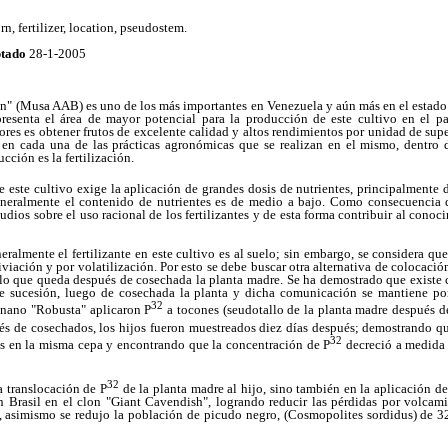
, fertilizer, location, pseudostem.
tado
28-1-2005
on" (Musa AAB) es uno de los más importantes en Venezuela y aún más en el estado 
esenta el área de mayor potencial para la producción de este cultivo en el pa
res es obtener frutos de excelente calidad y altos rendimientos por unidad de superf
 en cada una de las prácticas agronómicas que se realizan en el mismo, dentro 
cción es la fertilización.
e este cultivo exige la aplicación de grandes dosis de nutrientes, principalmente 
eneralmente el contenido de nutrientes es de medio a bajo. Como consecuencia d
udios sobre el uso racional de los fertilizantes y de esta forma contribuir al conoc
ralmente el fertilizante en este cultivo es al suelo; sin embargo, se considera que
iviación y por volatilización. Por esto se debe buscar otra alternativa de colocació
lo que queda después de cosechada la planta madre. Se ha demostrado que existe
de sucesión, luego de cosechada la planta y dicha comunicación se mantiene po
32
anano "Robusta" aplicaron P
a tocones (seudotallo de la planta madre después 
ués de cosechados, los hijos fueron muestreados diez días después; demostrando qu
32
jos en la misma cepa y encontrando que la concentración de P
decreció a medida 
32
 translocación de P
de la planta madre al hijo, sino también en la aplicación de
n Brasil en el clon "Giant Cavendish", logrando reducir las pérdidas por volcam
asimismo se redujo la población de picudo negro, (Cosmopolites sordidus) de 32