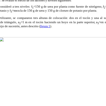
: Se evaluó el efecto de los factores y niveles siguientes:
consideró a tres niveles: f
=150 g de urea por planta como fuente de nitrógeno, f
1
2
tasio y f
=mezcla de 150 g de urea y 150 g de cloruro de potasio por planta.
3
rtilizante, se compararon tres alturas de colocación: dos en el tocón y una al s
de triángulo, a
=1 m en el tocón haciendo un hoyo en la parte superior, a
=en e
2
3
ijo de sucesión, antes descrito (
figura 1
).