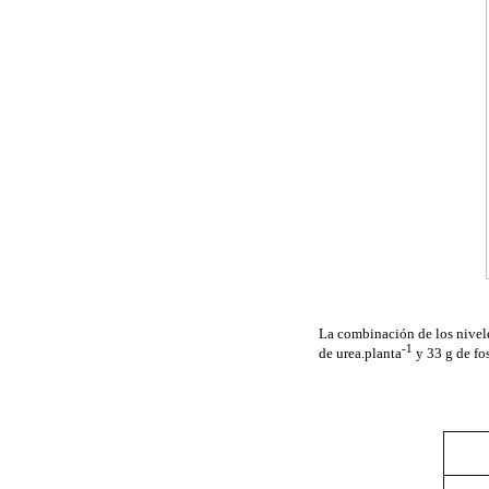
La combinación de los nivele
-1
de urea.planta
y 33 g de fos