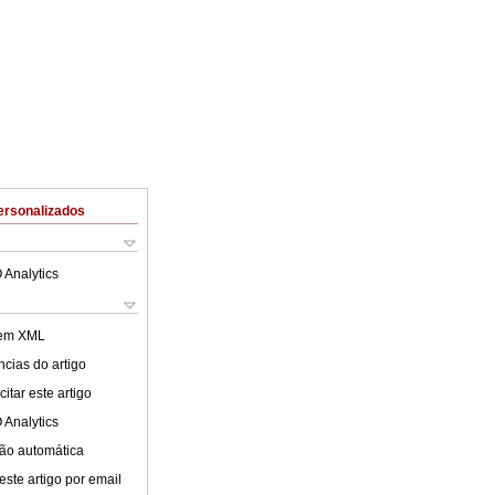
ersonalizados
 Analytics
 em XML
cias do artigo
itar este artigo
 Analytics
ão automática
este artigo por email