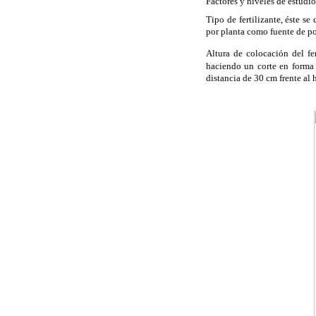
Factores y niveles de estudio
Tipo de fertilizante, éste se 
por planta como fuente de po
Altura de colocación del fe
haciendo un corte en forma 
distancia de 30 cm frente al h