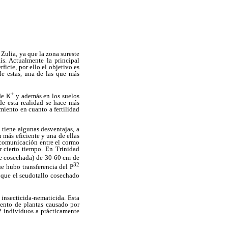
Zulia, ya que la zona sureste
ís. Actualmente la principal
icie, por ello el objetivo es
de estas, una de las que más
+
de K
y además en los suelos
e esta realidad se hace más
imiento en cuanto a fertilidad
 tiene algunas desventajas, a
n más eficiente y una de ellas
 comunicación entre el cormo
r cierto tiempo. En Trinidad
de cosechada) de 30-60 cm de
32
e hubo transferencia del P
que el seudotallo cosechado
 insecticida-nematicida. Esta
iento de plantas causado por
 individuos a prácticamente