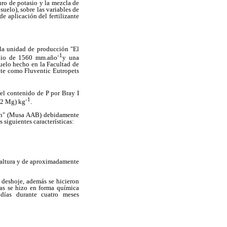
ruro de potasio y la mezcla de
suelo), sobre las variables de
e aplicación del fertilizante
 la unidad de producción "El
-1
edio de 1560 mm.año
y una
uelo hecho en la Facultad de
nte como Fluventic Eutropets
 el contenido de P por Bray I
-1
/2 Mg) kg
.
ton" (Musa AAB) debidamente
 siguientes características:
e altura y de aproximadamente
y deshoje, además se hicieron
zas se hizo en forma química
 días durante cuatro meses