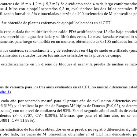
s canteros de 16 m x 1,2 m (19,2 m2). Se dividieron cada 4 m de largo conformándo
e 4 hilos con ajonjolí separados 0,3 m, evaluándose los dos hilos centrales. E
ilizando formalina 5% e inoculadas a razón de 400 esclerocios de M. phaseolina po
fue obtenida de plantas enfermas de ajonjolí colectadas en el CET.
 la cepa aislada fue multiplicada en caldo PDA acidificado por 15 días bajo condici
o se mezcló con agua destilada y se filtró dos veces. La masa lavada se extendió so
icamente, para luego ser molida en un mortero, obteniendo ca 6x105 unidades form
en los canteros, se mezclaron 2,5 g de esclerocios en 4 kg de suelo esterilizado (sus
tratamientos evaluados fueron los mismos señalados en la prueba de campo.
 estadísticamente en un diseño de bloques al azar y la prueba de medias se hi
is de varianza para los tres años evaluados en el CET, no mostró diferencias estadí
adro 1
)
a cada año por separado mostró para el primer año de evaluación diferencias estad
6.61%), y al realizar la prueba de Rangos Múltiples de Duncan (P<0,05), se deter
 sanas), con un nivel de confianza del 95%. Para el segundo año el análisis de vari
tamientos (P= 0,7767; CV= 8,39%). Mientras que para el último año, no se enc
0.4891; CV= 11,99%).
sis estadístico de los datos obtenidos en esta prueba, no registró diferencias signifi
or otro lado, las cepas de M .phaseolina obtenidas en el CET han demostrado po