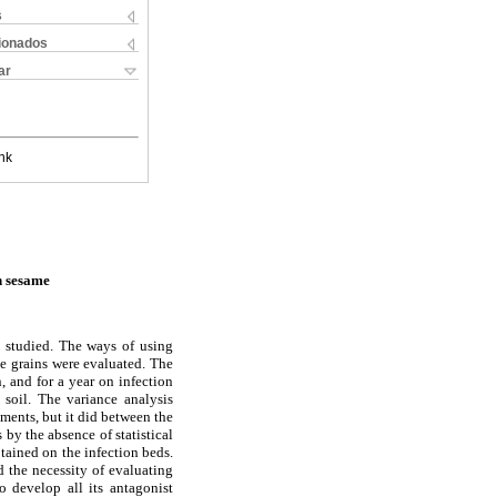
s
cionados
ar
nk
n sesame
s studied. The ways of using
ce grains were evaluated. The
n, and for a year on infection
 soil. The variance analysis
tments, but it did between the
 by the absence of statistical
tained on the infection beds.
d the necessity of evaluating
o develop all its antagonist