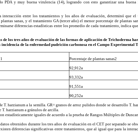
ldo PDA y muy buena virulencia (14), logrando con esto garantizar una buena in
 interacción entre los tratamientos y los años de evaluación, determinó que el
lantas sanas, y el tratamiento GA (tercer año) el menor porcentaje de plantas san
minarse diferencias estadísticas entre los promedio de cada tratamiento, indica que 
 de los tres años de evaluación de las formas de aplicación de Trichoderma h
la incidencia de la enfermedad pudrición carbonosa en el Campo Experimental T
o1
Porcentaje de plantas sanas2
92,912a
93,332a
91,551a
90,252a
e T. harzianum a la semilla. GR= granos de arroz pulidos donde se desarrollo T. ha
 T. harzianum a gránulos de arcilla.
son estadísticamente iguales de acuerdo a la prueba de Rangos Múltiples de Duncan
los datos obtenidos durante los tres años de evaluación en el CET por separado se ob
xisten diferencias significativas entre tratamientos, que al igual que para la inter