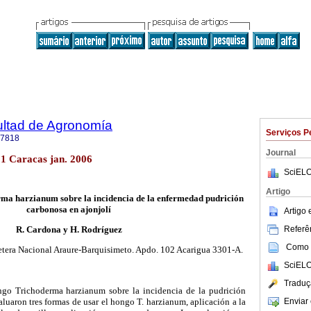
ultad de Agronomía
Serviços P
-7818
Journal
.1 Caracas jan. 2006
SciELO
Artigo
rma harzianum sobre la incidencia de la enfermedad pudrición
carbonosa en ajonjolí
Artigo
Referên
R. Cardona y H. Rodríguez
Como c
etera Nacional Araure-Barquisimeto. Apdo. 102 Acarigua 3301-A.
SciELO
Traduç
ongo Trichoderma harzianum sobre la incidencia de la pudrición
Enviar 
aluaron tres formas de usar el hongo T. harzianum, aplicación a la