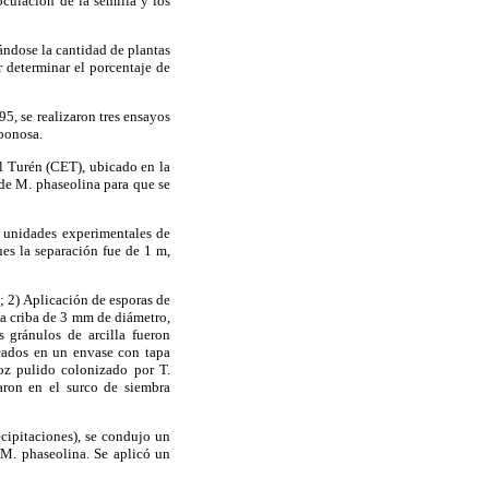
culación de la semilla y los
cándose la cantidad de plantas
r determinar el porcentaje de
5, se realizaron tres ensayos
rbonosa.
l Turén (CET), ubicado en la
 de M. phaseolina para que se
s unidades experimentales de
es la separación fue de 1 m,
; 2) Aplicación de esporas de
na criba de 3 mm de diámetro,
 gránulos de arcilla fueron
ocados en un envase con tapa
roz pulido colonizado por T.
aron en el surco de siembra
cipitaciones), se condujo un
 M. phaseolina. Se aplicó un