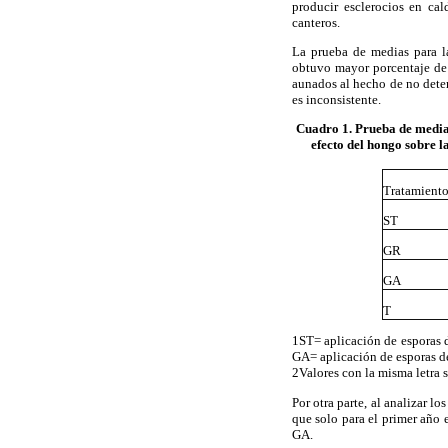
producir esclerocios en ca
canteros.
La prueba de medias para la
obtuvo mayor porcentaje de p
aunados al hecho de no deter
es inconsistente.
Cuadro 1. Prueba de medias
efecto del hongo sobre 
Tratamient
ST
GR
GA
T
1ST= aplicación de esporas d
GA= aplicación de esporas de
2Valores con la misma letra 
Por otra parte, al analizar 
que solo para el primer año e
GA.