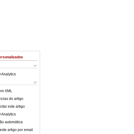
ersonalizados
 Analytics
 em XML
cias do artigo
itar este artigo
 Analytics
ão automática
este artigo por email