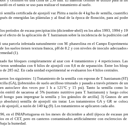
dor y cernidos en una criba de 250 mm. El material cernido se utilizó para la ino
uedó en el tamiz se uso para realizar el tratamiento al suelo.
izó semilla certificada de ajonjolí var. Píritu a razón de 4 kg/ha de semilla, cuantifi
spués de emergidas las plántulas y al final de la época de floración, para así pode
los períodos de escasa precipitación (diciembre-abril) en los años 1993, 1994 y 199
r el efecto de la aplicación de T. harzianum sobre la incidencia de la pudrición ca
ionó una parcela infestada naturalmente con M. phaseolina en el Campo Experimenta
e los suelos tienen textura franca, pH de 8.2 y con niveles de inoculo adecuados
fermedad (1).
izado fue bloques completamente al azar con 4 tratamientos y 4 repeticiones. La
ieron sembradas con 6 hilos de ajonjolí con 0,6 m de separación. Entre los bloqu
ayo de 285 m2. En cada unidad experimental se evaluaron los 4 hilos centrales.
ueron los siguientes: 1) Tratamiento de la semilla con esporas de T. harzianum (ST)
rcilla (GA), [(obtenidos de suelo arcilloso triturado y pasado a través primero de u
o en autoclave dos veces por 1 h a 121°C y 15 psi). Tanto la semilla como los
n estéril de sacarosa al 5% (sustrato nutritivo para T. harzianum) y luego col
el hongo para impregnar la semilla y los gránulos de arcilla]. 3) Granos de ar
go absoluto) semilla de ajonjolí sin tratar. Los tratamientos GA y GR se coloc
de ajonjolí, a razón de 140 kg (9). Los tratamientos se aplicaron cada año.
6, en el INIAPortuguesa en los meses de diciembre a abril (época de escasas pre
ados en el CET, pero en canteros contaminados artificialmente con esclerocios de
 baja la humedad.