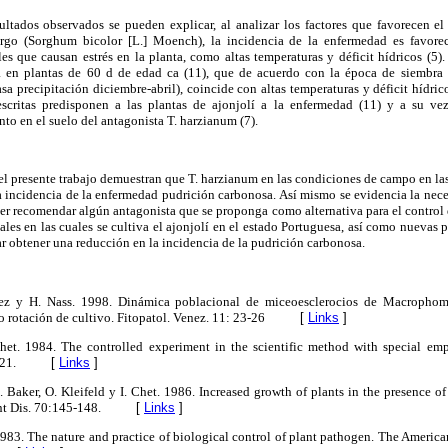
sultados observados se pueden explicar, al analizar los factores que favorecen el
rgo (Sorghum bicolor [L.] Moench), la incidencia de la enfermedad es favor
les que causan estrés en la planta, como altas temperaturas y déficit hídricos (5)
a en plantas de 60 d de edad ca (11), que de acuerdo con la época de siembra d
sa precipitación diciembre-abril), coincide con altas temperaturas y déficit hídric
escritas predisponen a las plantas de ajonjolí a la enfermedad (11) y a su vez
to en el suelo del antagonista T. harzianum (7).
el presente trabajo demuestran que T. harzianum en las condiciones de campo en las c
 incidencia de la enfermedad pudrición carbonosa. Así mismo se evidencia la nece
der recomendar algún antagonista que se proponga como alternativa para el control 
les en las cuales se cultiva el ajonjolí en el estado Portuguesa, así como nuevas pr
ar obtener una reducción en la incidencia de la pudrición carbonosa.
uez y H. Nass. 1998. Dinámica poblacional de miceoesclerocios de Macrophom
o rotación de cultivo. Fitopatol. Venez. 11: 23-26
[
Links
]
 Chet. 1984. The controlled experiment in the scientific method with special emp
021.
[
Links
]
. Baker, O. Kleifeld y I. Chet. 1986. Increased growth of plants in the presence of
t Dis. 70:145-148.
[
Links
]
 1983. The nature and practice of biological control of plant pathogen. The Americ