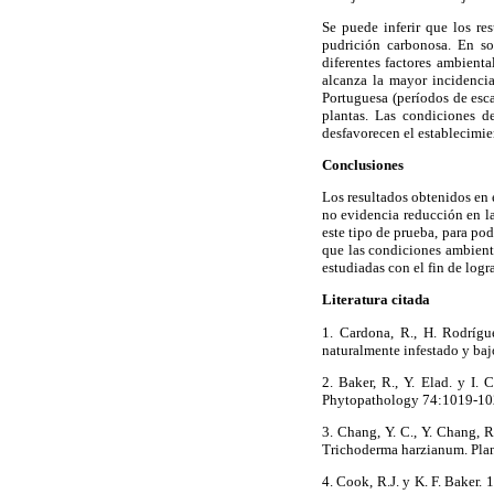
Se puede inferir que los re
pudrición carbonosa. En so
diferentes factores ambienta
alcanza la mayor incidenci
Portuguesa (períodos de esca
plantas. Las condiciones d
desfavorecen el establecimien
Conclusiones
Los resultados obtenidos en 
no evidencia reducción en la
este tipo de prueba, para po
que las condiciones ambienta
estudiadas con el fin de logr
Literatura citada
1. Cardona, R., H. Rodríg
naturalmente infestado y baj
2. Baker, R., Y. Elad. y I.
Phytopathology 74:1019-1
3. Chang, Y. C., Y. Chang, R
Trichoderma harzianum. Plan
4. Cook, R.J. y K. F. Baker.