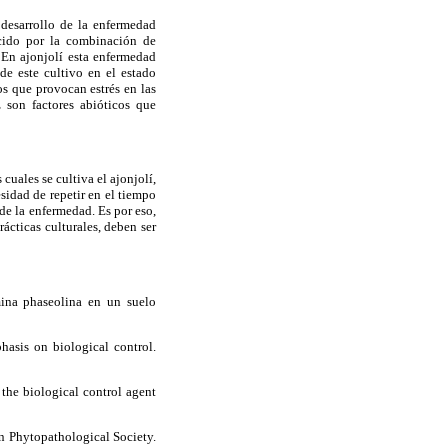
 desarrollo de la enfermedad
ecido por la combinación de
. En ajonjolí esta enfermedad
e este cultivo en el estado
os que provocan estrés en las
 son factores abióticos que
uales se cultiva el ajonjolí,
sidad de repetir en el tiempo
de la enfermedad. Es por eso,
ácticas culturales, deben ser
ina phaseolina en un suelo
hasis on biological control.
 the biological control agent
an Phytopathological Society.