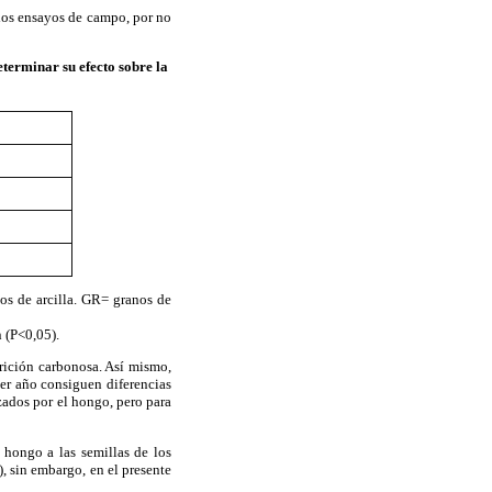
 los ensayos de campo, por no
erminar su efecto sobre la
os de arcilla. GR= granos de
 (P<0,05).
drición carbonosa. Así mismo,
mer año consiguen diferencias
izados por el hongo, pero para
 hongo a las semillas de los
), sin embargo, en el presente