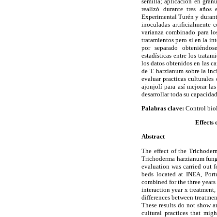
semilla; aplicación en gránu
realizó durante tres años
Experimental Turén y durant
inoculadas artificialmente 
varianza combinado para los 
tratamientos pero si en la i
por separado obteniéndose
estadísticas entre los tratam
los datos obtenidos en las c
de T. harzianum sobre la in
evaluar practicas culturales
ajonjolí para así mejorar l
desarrollar toda su capacida
Palabras clave:
Control bio
Effects
Abstract
The effect of the Trichoder
Trichoderma harzianum fungus
evaluation was carried out fo
beds located at INEA, Portu
combined for the three years 
interaction year x treatment,
differences between treatmen
These results do not show an
cultural practices that mig