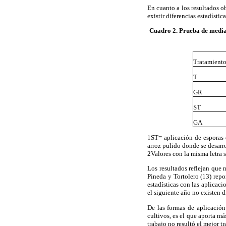
En cuanto a los resultados o
existir diferencias estadístic
Cuadro 2. Prueba de media
Tratamien
T
GR
ST
GA
1ST= aplicación de esporas 
arroz pulido donde se desarro
2Valores con la misma letra 
Los resultados reflejan que 
Pineda y Tortolero (13) repo
estadísticas con las aplicaci
el siguiente año no existen d
De las formas de aplicación
cultivos, es el que aporta má
trabajo no resultó el mejor t