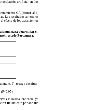
oculación artificial en los
 tratamiento GA (primer año)
as. Los resultados anteriores
el efecto de los tratamientos
arzianum para determinar el
urén, estado Portuguesa.
rzianum. T= testigo absoluto.
 (P<0,05).
serva esa misma tendencia, ya
acción tratamiento por año fue