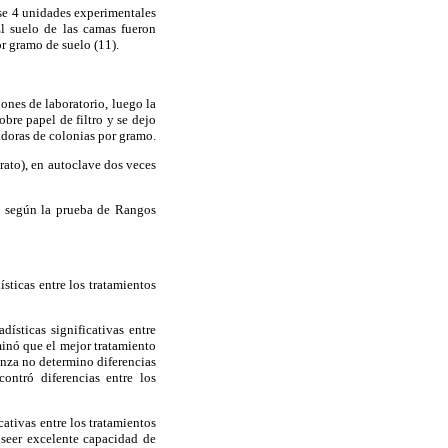
se 4 unidades experimentales
l suelo de las camas fueron
r gramo de suelo (11).
ones de laboratorio, luego la
bre papel de filtro y se dejo
adoras de colonias por gramo.
trato), en autoclave dos veces
zo según la prueba de Rangos
sticas entre los tratamientos
ísticas significativas entre
minó que el mejor tratamiento
anza no determino diferencias
ontró diferencias entre los
cativas entre los tratamientos
seer excelente capacidad de