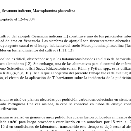
l, Sesamum indicum, Macrophomina phaseolina.
ceptado
el 12-4-2004
 cultivo del ajonjolí (Sesamum indicum L.) constituye uno de los principales rubr
dad de área en Venezuela. Las siembras de ajonjolí son frecuentemente afectada
uyo agente causal es el hongo habitante del suelo Macrophomina phaseolina (Tassi
les en los rendimientos del cultivo (1, 11, 13).
eolina es difícil, observándose que los tratamientos basados en el uso de herbicida
oco alentadores (12). Sin embargo, una de las alternativas para el control de enf
como Sclerotium rolfsii Sacc., Rhizoctonia solani Kühn y Pytium spp., es la utili
fai, (4, 6, 8, 10). De allí que el objetivo del presente trabajo fue el de evaluar, 
n, el efecto de la aplicación de T. harzianum sobre la incidencia de la pudrición
ianum se aisló de plantas afectadas por pudrición carbonosa, colectadas en siembr
tado Portuguesa Una vez aislada, la cepa se conservó en tubos de ensayo con
utilización.
ianum se realizó en granos de arroz pulido, los cuales fueron colocados en frascos 
ada estéril para luego proceder a esterilizarlo en un autoclave por 15 min. a 
15 d en condiciones de laboratorio, transcurrido este tiempo se dejó secar al air