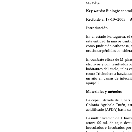
capacity.
Key words:
Biologic contro
Recibido
el 17-10--2003
A
Introducción
En el estado Portuguesa, el
esta entidad la mayor canti
como pudrición carbonosa, c
ocasionar pérdidas considerab
El combate eficaz de M. phas
efectivos y con resultados p
habitantes del suelo, tales 
como Trichoderma harzianum Ri
un año en camas de infecció
ajonjolí.
Materiales y métodos
La cepa utilizada de T. harz
Colonia Agrícola Turén, es
acidificado (APDA) hasta su 
La multiplicación de T. harz
arroz/100 mL de agua destil
inoculados e incubados por 