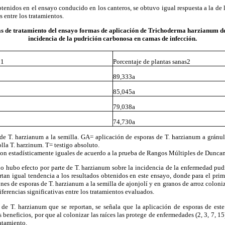
btenidos en el ensayo conducido en los canteros, se obtuvo igual respuesta a la de
as entre los tratamientos.
s de tratamiento del ensayo formas de aplicación de Trichoderma harzianum det
incidencia de la pudrición carbonosa en camas de infección.
to1
Porcentaje de plantas sanas2
89,333a
85,045a
79,038a
74,730a
de T. harzianum a la semilla. GA= aplicación de esporas de T. harzianum a gránul
lla T. harzinum. T= testigo absoluto.
son estadísticamente iguales de acuerdo a la prueba de Rangos Múltiples de Duncan
no hubo efecto por parte de T. harzianum sobre la incidencia de la enfermedad pu
rtan igual tendencia a los resultados obtenidos en este ensayo, donde para el pri
ones de esporas de T. harzianum a la semilla de ajonjolí y en granos de arroz colon
iferencias significativas entre los tratamientos evaluados.
 de T. harzianum que se reportan, se señala que la aplicación de esporas de este
s beneficios, por que al colonizar las raíces las protege de enfermedades (2, 3, 7, 15
ratamiento.