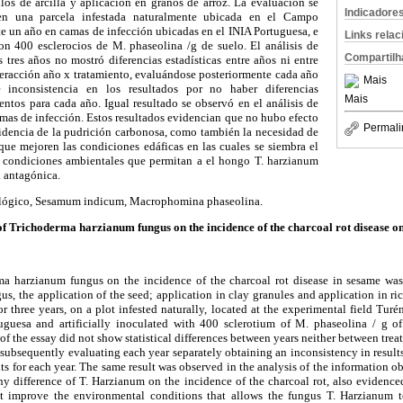
los de arcilla y aplicación en granos de arroz. La evaluación se
Indicadore
 en una parcela infestada naturalmente ubicada en el Campo
e un año en camas de infección ubicadas en el INIA Portuguesa, e
Links rela
con 400 esclerocios de M. phaseolina /g de suelo. El análisis de
Compartilh
tres años no mostró diferencias estadísticas entre años ni entre
nteracción año x tratamiento, evaluándose posteriormente cada año
Mais
 inconsistencia en los resultados por no haber diferencias
Mais
ientos para cada año. Igual resultado se observó en el análisis de
amas de infección. Estos resultados evidencian que no hubo efecto
Permali
cidencia de la pudrición carbonosa, como también la necesidad de
 que mejoren las condiciones edáficas en las cuales se siembra el
as condiciones ambientales que permitan a el hongo T. harzianum
d antagónica.
lógico, Sesamum indicum, Macrophomina phaseolina.
 of Trichoderma harzianum fungus on the incidence of the charcoal rot disease o
ma harzianum fungus on the incidence of the charcoal rot disease in sesame wa
, the application of the seed; application in clay granules and application in ri
r three years, on a plot infested naturally, located at the experimental field Turé
guesa and artificially inoculated with 400 sclerotium of M. phaseolina / g of
of the essay did not show statistical differences between years neither between trea
 subsequently evaluating each year separately obtaining an inconsistency in results
ts for each year. The same result was observed in the analysis of the information ob
y difference of T. Harzianum on the incidence of the charcoal rot, also evidence
ht improve the environmental conditions that allows the fungus T. Harzianum t