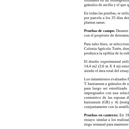
triturados en un homogeniza
gránulos de arcilla y el que q
En todas las pruebas, se util
por parcela a los 35 días de
plantas sanas.
Pruebas de campo:
Durante 
con el propósito de determina
Para tales fines, se selecc
Colonia Agrícola Turén, dond
produzca la epifitia de la en
El diseño experimental util
14,4 m2 (3,6 m X 4 m) estuv
siendo el área total del ens
Los tratamientos evaluados f
T. harzianum a gránulos de a
para luego ser esterilizad
impregnados con una solució
contentivo de las esporas d
harzianum (GR) y 4) (testi
conjuntamente con la semilla 
Pruebas en canteros:
En 199
ensayo similar a los realiz
riego semanal para mantener