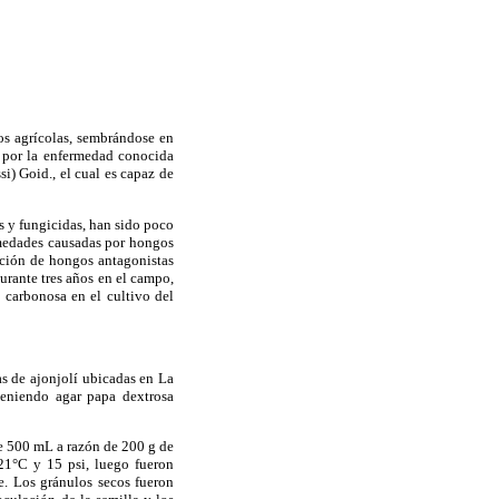
os agrícolas, sembrándose en
s por la enfermedad conocida
) Goid., el cual es capaz de
s y fungicidas, han sido poco
ermedades causadas por hongos
zación de hongos antagonistas
durante tres años en el campo,
 carbonosa en el cultivo del
as de ajonjolí ubicadas en La
teniendo agar papa dextrosa
de 500 mL a razón de 200 g de
121°C y 15 psi, luego fueron
e. Los gránulos secos fueron