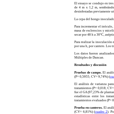
El ensayo se condujo en tre
de 4 m x 1,2 m, sembrándos
desinfestadas previamente ut
La cepa del hongo inoculado 
Para incrementar el inóculo,
masa de esclerocios y miceli
secar por 48 h a 30°C, asépt
Para realizar la inoculación 
por una h, por cantero. Los 
Los datos fueron analizados
Múltiples de Duncan.
Resultados y discusión
Pruebas de campo.
El anális
(P= 0,5955; CV= 9,74%) (
cu
El análisis de varianza par
tratamientos (P= 0,018; CV= 
fue el GA (97,23% de plantas
estadísticas entre los tra
tratamientos evaluados (P= 
Prueba en canteros.
El análi
(CV= 6,81%) (
cuadro 2
). P