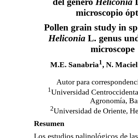
del genero
Heliconia
L
microscopio ópt
Pollen grain study in sp
Heliconia
L. genus und
microscope
1
M.E. Sanabria
, N. Maciel
Autor para correspondenc
1
Universidad Centroccidenta
Agronomía, Bar
2
Universidad de Oriente, H
Resumen
Los estudios palinológicos de las