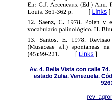
En: C.J. Aeceneaux (Ed.) Ann. P
[
Links
]
Louis. 361-362 p.
12. Saenz, C. 1978. Polen y es
vocabulario palinológico. H. Blu
13. Santos, E. 1978. Revisa
(Musaceae s.l.) spontaneas n
[
Links
]
(45):99-221.
Av. 4. Bella Vista con calle 74
estado Zulia. Venezuela. Cód
926
rev_agro