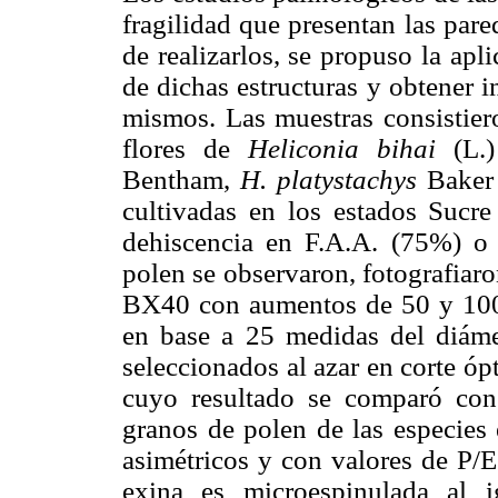
fragilidad que presentan las par
de realizarlos, se propuso la apl
de dichas estructuras y obtener i
mismos. Las muestras consistier
flores de
Heliconia
bihai
(L.
Bentham,
H.
platystachys
Baker
cultivadas en los estados Sucre
dehiscencia en F.A.A. (75%) o 
polen se observaron, fotografia
BX40 con aumentos de 50 y 100X
en base a 25 medidas del diámet
seleccionados al azar en corte óp
cuyo resultado se comparó con 
granos de polen de las especies 
asimétricos y con valores de P/
exina es microespinulada al 