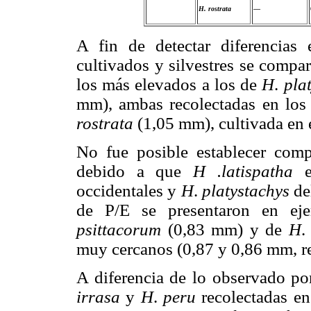
H. rostrata
—
A fin de detectar diferencias 
cultivados y silvestres se compa
los más elevados a los de
H
.
pla
mm), ambas recolectadas en los
rostrata
(1,05 mm), cultivada en e
No fue posible establecer comp
debido a que
H .latispatha
es
occidentales y
H
.
platystachys
de
de P/E se presentaron en eje
psittacorum
(0,83 mm) y de
H
muy cercanos (0,87 y 0,86 mm, r
A diferencia de lo observado p
irrasa
y
H
.
peru
recolectadas e