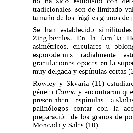
no ha sido estudiado con deta
tradicionales, son de limitado va
tamaño de los frágiles granos de p
Se han establecido similitude
Zingiberales. En la familia H
asimétricos, circulares u oblon
esporodermis radialmente est
granulaciones opacas en la superf
muy delgada y espínulas cortas (3
Rowley y Skvaria (11) estudiar
género
Canna
y encontraron que 
presentaban espínulas aislad
palinólogos contar con la ac
preparación de los granos de pol
Moncada y Salas (10).