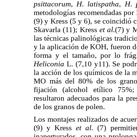
psittacorum
,
H
.
latispatha
,
H
.
metodologías recomendadas por E
(9) y Kress (5 y 6), se coincidió
Skavarla (11); Kress
et al.
(7) y 
las técnicas palinológicas tradici
y la aplicación de KOH, fueron de
forma y el tamaño, por lo frág
Heliconia
L. (7,10 y11). Se podr
la acción de los químicos de la 
MO más del 80% de los granos
fijación (alcohol etílico 75%
resultaron adecuados para la pre
de los granos de polen.
Los montajes realizados de acuer
(9) y Kress
et al.
(7) permitie
inaperturados, con una prolonga