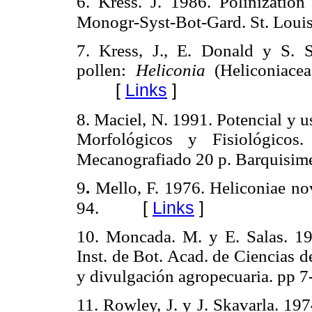
6. Kress. J. 1986. Polinizatio
Monogr-Syst-Bot-Gard. St. Louis
7. Kress, J., E. Donald y S. Se
pollen:
Heliconia
(Heliconiacea
[
Links
]
8. Maciel, N. 1991. Potencial y 
Morfológicos y Fisiológicos.
Mecanografiado 20 p. Barquisime
9
.
Mello, F. 1976. Heliconiae nov
[
Links
]
94.
10. Moncada. M. y E. Salas. 19
Inst. de Bot. Acad. de Ciencias 
y divulgación agropecuaria. pp 7
11. Rowley, J. y J. Skavarla. 197