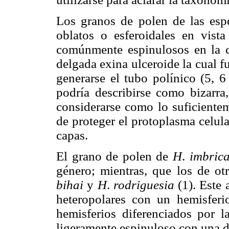
Los granos de polen de las es
oblatos o esferoidales en vist
comúnmente espinulosos en la c
delgada exina ulceroide la cual 
generarse el tubo polínico (5, 6
podría describirse como bizarr
considerarse como lo suficientem
de proteger el protoplasma celula
capas.
El grano de polen de
H
.
imbrica
género; mientras, que los de o
bihai
y
H
.
rodriguesia
(1). Este 
heteropolares con un hemisferi
hemisferios diferenciados por la
ligeramente espinuloso con una 