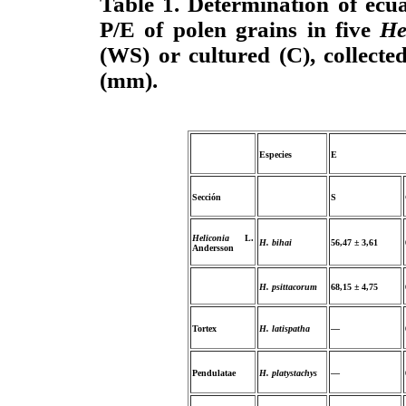
Table 1. Determination of ecua
P/E of polen grains in five
He
(WS) or cultured (C), collecte
(mm).
Especies
E
Sección
S
Heliconia
L.
H. bihai
56,47 ± 3,61
Andersson
H. psittacorum
68,15 ± 4,75
Tortex
H. latispatha
—
Pendulatae
H. platystachys
—