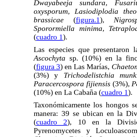
Dwayabeeja sundara, Fusariu
oxysporum, Lasiodiplodia theo
brassicae
(
figura.1
)
, Nigros
Sporormiella minima, Tetraplo
(
cuadro 1
).
Las especies que presentaron l
Ascochyta
sp
.
(10%)
en la fi
(
figura 3
)
en Las Marías,
Chaeto
(3%) y
Trichodelistchia mun
Paracercospora fijiensis
(3%)
, 
(10%) en La Cabaña (
cuadro 1
).
Taxonómicamente los hongos se 
manera: 39 se ubican en la Di
(
cuadro 2
), 10 en la Divisi
Pyrenomycetes y Loculoascom