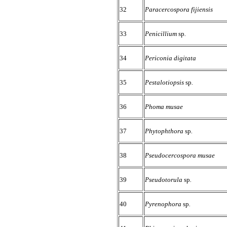
32
Paracercospora fijiensis
33
Penicillium
sp
.
34
Periconia digitata
35
Pestalotiopsis
sp
.
36
Phoma musae
37
Phytophthora
sp
.
38
Pseudocercospora musae
39
Pseudotorula
sp
.
40
Pyrenophora
sp
.