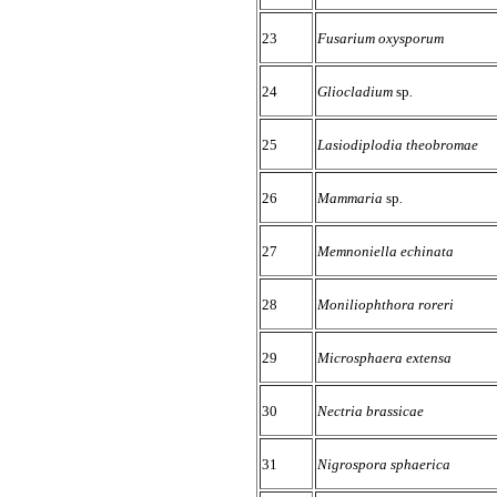
23
Fusarium oxysporum
24
Gliocladium
sp
.
25
Lasiodiplodia theobromae
26
Mammaria
sp
.
27
Memnoniella echinata
28
Moniliophthora roreri
29
Microsphaera extensa
30
Nectria brassicae
31
Nigrospora sphaerica