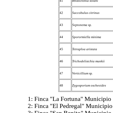
41
Rhizoctonia solani
42
Saccobulus citrinus
43
Septonema
sp
.
44
Sporormiella minima
45
Tetraploa aristata
46
Trichodelistchia munkii
47
Verticillium
sp
.
48
Zygosporium oscheoides
1: Finca "La Fortuna" Municipio
2: Finca "El Pedregal" Municipi
3: Finca "San Benito" Municipio