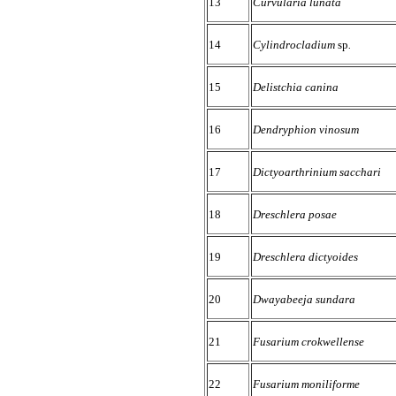
13
Curvularia lunata
14
Cylindrocladium
sp
.
15
Delistchia canina
16
Dendryphion vinosum
17
Dictyoarthrinium sacchari
18
Dreschlera posae
19
Dreschlera dictyoides
20
Dwayabeeja sundara
21
Fusarium crokwellense
22
Fusarium moniliforme