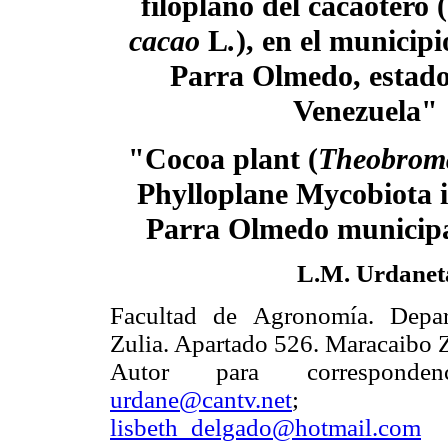
filoplano del cacaotero (
cacao
L
.
), en el municip
Parra Olmedo, estad
Venezuela"
"Cocoa plant (
Theobrom
Phylloplane Mycobiota id
Parra Olmedo municipal
L.M. Urdaneta
Facultad de Agronomía. Depart
Zulia. Apartado 526. Maracaibo 
Autor para correspond
urdane@cantv.net
lisbeth_delgado@hotmail.com