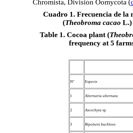
Chromista, División Oomycota (
Cuadro 1. Frecuencia de la m
(
Theobroma cacao
L.)
Table 1. Cocoa plant (
Theobr
frequency at 5 farms
N°
Especie
1
Alternaria alternata
2
Ascochyta
sp
.
3
Bipolaris buchloes