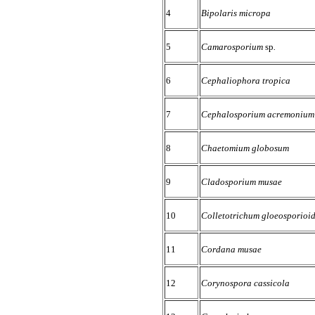
4
Bipolaris micropa
5
Camarosporium
sp
.
6
Cephaliophora tropica
7
Cephalosporium acremonium
8
Chaetomium globosum
9
Cladosporium musae
10
Colletotrichum gloeosporioi
11
Cordana musae
12
Corynospora cassicola