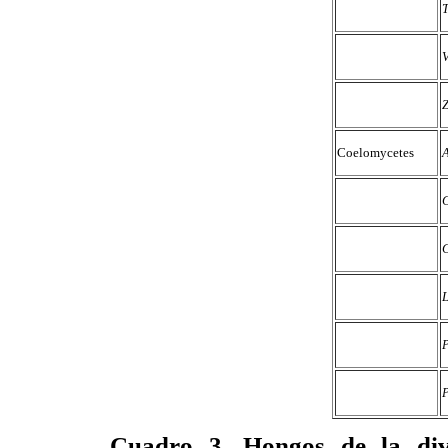
T
V
Coelomycetes
C
P
Cuadro 3. Hongos de la divi