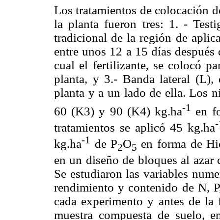
Los tratamientos de colocación de
la planta fueron tres: 1. - Test
tradicional de la región de aplica
entre unos 12 a 15 días después d
cual el fertilizante, se colocó 
planta, y 3.- Banda lateral (L),
planta y a un lado de ella. Los n
-1
60 (K3) y 90 (K4) kg.ha
en fo
-
tratamientos se aplicó 45 kg.ha
-1
kg.ha
de P
O
en forma de Hid
2
5
en un diseño de bloques al azar 
Se estudiaron las variables nume
rendimiento y contenido de N, P,
cada experimento y antes de la f
muestra compuesta de suelo, e