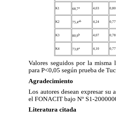
a
K1
4,03
0,80
68,7
ab
K2
4,24
0,77
75,4
b
K3
4,07
0,78
80,9
a
K4
4,10
0,77
73,8
Valores seguidos por la misma le
para P<0,05 según prueba de Tuc
Agradecimiento
Los autores desean expresar su a
el FONACIT bajo Nº S1-200000
Literatura citada