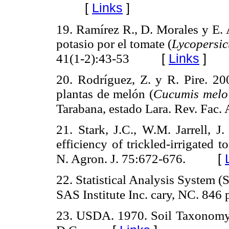
[
Links
]
19. Ramírez R., D. Morales y E. 
potasio por el tomate (
Lycopersic
[
Links
]
41(1-2):43-53
20. Rodríguez, Z. y R. Pire. 2
plantas de melón (
Cucumis mel
Tarabana, estado Lara. Rev. Fac.
21. Stark, J.C., W.M. Jarrell, J
efficiency of trickled-irrigated 
[
N. Agron. J. 75:672-676.
22. Statistical Analysis System 
SAS Institute Inc. cary, NC. 846 
23. USDA. 1970. Soil Taxonomy.