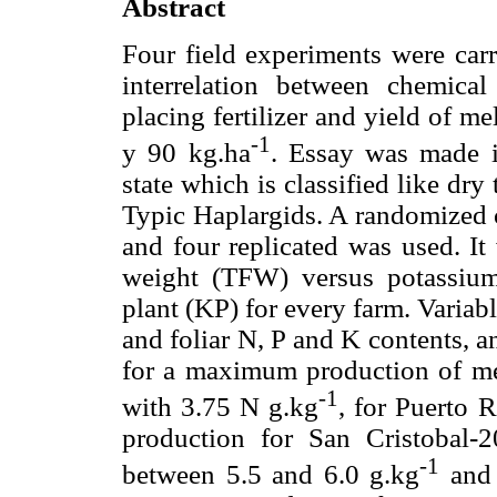
Abstract
Four field experiments were carr
interrelation between chemica
placing fertilizer and yield of 
-1
y 90 kg.ha
. Essay was made i
state which is classified like dry
Typic Haplargids. A randomized 
and four replicated was used. It
weight (TFW) versus potassium 
plant (KP) for every farm. Variable
and foliar N, P and K contents, a
for a maximum production of me
-1
with 3.75 N g.kg
, for Puerto
production for San Cristobal
-1
between 5.5 and 6.0 g.kg
and 