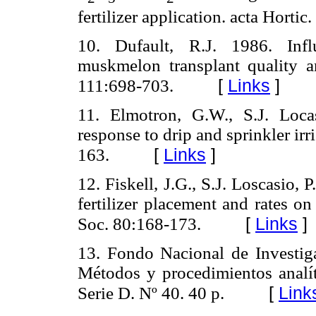
fertilizer application. acta Horti
10. Dufault, R.J. 1986. Infl
muskmelon transplant quality an
[
Links
]
111:698-703.
11. Elmotron, G.W., S.J. Loc
response to drip and sprinkler irr
[
Links
]
163.
12. Fiskell, J.G., S.J. Loscasio,
fertilizer placement and rates on
[
Links
]
Soc. 80:168-173.
13. Fondo Nacional de Investi
Métodos y procedimientos analít
[
Link
Serie D. Nº 40. 40 p.