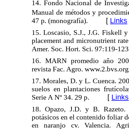
14. Fondo Nacional de Investi
Manual de métodos y procedimien
[
Links
47 p. (monografía).
15. Loscasio, S.J., J.G. Fiskell y
placement and micronutrient rate
Amer. Soc. Hort. Sci. 97:119-123
16. MARN promedio año 2001.
revista Fac. Agro. www.2.bvs.org
17. Morales, D. y L. Cuenca. 200
suelos en plantaciones frutíco
[
Links
Serie A Nº 34. 29 p.
18. Opazo, J.D. y B. Razeto. 2
potásicos en el contenido foliar d
en naranjo cv. Valencia. Agri