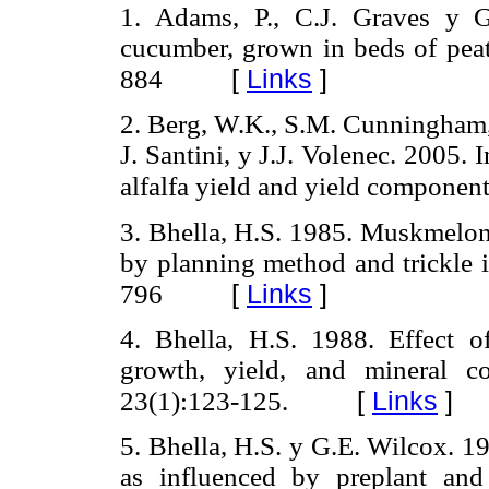
1. Adams, P., C.J. Graves y 
cucumber, grown in beds of peat
[
Links
]
884
2. Berg, W.K., S.M. Cunningham,
J. Santini, y J.J. Volenec. 2005
alfalfa yield and yield componen
3. Bhella, H.S. 1985. Muskmelon 
by planning method and trickle i
[
Links
]
796
4. Bhella, H.S. 1988. Effect o
growth, yield, and mineral c
[
Links
]
23(1):123-125.
5. Bhella, H.S. y G.E. Wilcox. 
as influenced by preplant and 