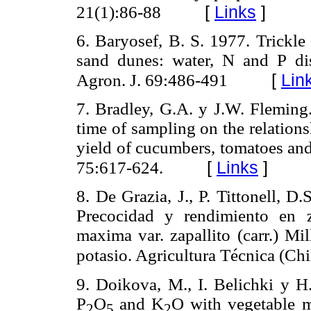
[
Links
]
21(1):86-88
6. Baryosef, B. S. 1977. Trickle 
sand dunes: water, N and P dis
[
Lin
Agron. J. 69:486-491
7. Bradley, G.A. y J.W. Fleming.
time of sampling on the relation
yield of cucumbers, tomatoes and
[
Links
]
75:617-624.
8. De Grazia, J., P. Tittonell, D
Precocidad y rendimiento en z
maxima var. zapallito (carr.) Mi
potasio. Agricultura Técnica (Ch
9. Doikova, M., I. Belichki y H
P
O
and K
O with vegetable m
2
5
2