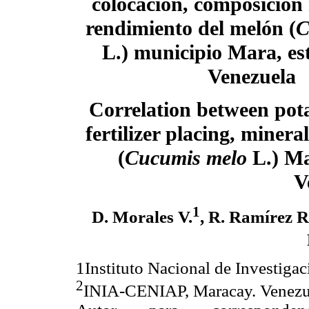
colocación, composición 
rendimiento del melón (
C
L.)
municipio Mara, es
Venezuela
Correlation between pot
fertilizer placing, miner
(
Cucumis melo
L.) Ma
V
1
D. Morales V.
, R. Ramírez R
1
Instituto Nacional de Investiga
2
INIA-CENIAP, Maracay. Venezu