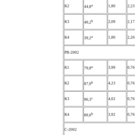
a
K2
1,80
2,23
44,8
b
K3
2,09
2,17
49,2
a
K4
1,80
2,26
39,2
PR-2002
a
K1
3,99
0,76
79,8
b
K2
4,23
0,76
87,9
c
K3
4,02
0,76
96,3
b
K4
3,92
0,76
89,0
C-2002