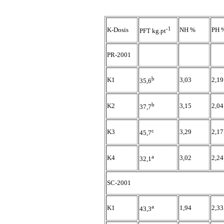
-1
K-Dosis
NH %
PH 
PFT kg.pt
PR-2001
b
K1
3,03
2,19
35,6
b
K2
3,15
2,04
37,7
c
K3
3,29
2,17
45,7
a
K4
3,02
2,24
32,1
SC-2001
a
K1
1,94
2,33
43,3