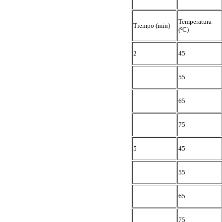
Temperatura
Tiempo (min)
(ºC)
2
45
55
65
75
5
45
55
65
75