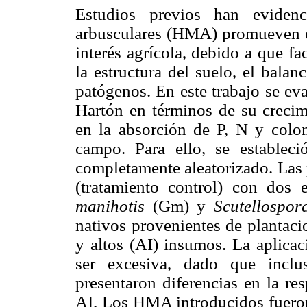
Estudios previos han eviden
arbusculares (HMA) promueven el
interés agrícola, debido a que fa
la estructura del suelo, el balan
patógenos. En este trabajo se eva
Hartón en términos de su crecim
en la absorción de P, N y colon
campo. Para ello, se establec
completamente aleatorizado. Las 
(tratamiento control) con dos
manihotis
(Gm)
y
Scutellospo
nativos provenientes de plantaci
y altos (AI) insumos. La aplicac
ser excesiva, dado que inclu
presentaron diferencias en la re
AI. Los HMA introducidos fueron