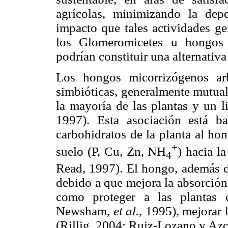
agrícolas, minimizando la depe
impacto que tales actividades ge
los Glomeromicetes u hongos 
podrían constituir una alternativ
Los hongos micorrizógenos ar
simbióticas, generalmente mutuali
la mayoría de las plantas y un 
1997). Esta asociación está b
carbohidratos de la planta al ho
+
suelo (P, Cu, Zn, NH
) hacia l
4
Read, 1997). El hongo, además de
debido a que mejora la absorción
como proteger a las plantas 
Newsham,
et al.
, 1995), mejorar 
(Rillig, 2004; Ruiz-Lozano y Azc