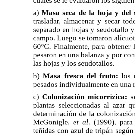
cuales se le evaluaron los siguie
a)
Masa seca de la hoja y del 
trasladar, almacenar y secar tod
separado en hojas y seudotallo y
campo. Luego se tomaron alícuota
60°C. Finalmente, para obtener l
pesaron en una balanza y por con
las hojas y los seudotallos.
b)
Masa fresca del fruto:
los 
pesados individualmente en una 
c)
Colonización micorrízica:
s
plantas seleccionadas al azar qu
determinación de la colonización
McGonigle,
et al
. (1990), para
teñidas con azul de tripán segú