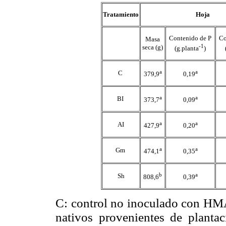
Tratamiento
Hoja
Contenido de P
Co
Masa
-1
seca (g)
(g.planta
)
a
a
C
379,9
0,19
a
a
BI
373,7
0,09
a
a
AI
427,9
0,20
a
a
Gm
474,1
0,35
b
a
Sh
808,6
0,39
C: control no inoculado con HMA
nativos provenientes de planta