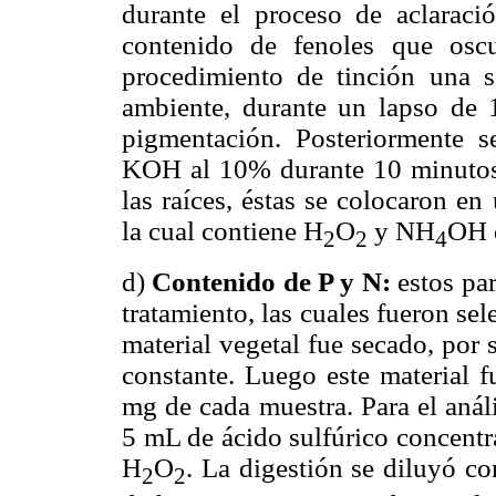
durante el proceso de aclaració
contenido de fenoles que oscur
procedimiento de tinción una
ambiente, durante un lapso de 
pigmentación. Posteriormente 
KOH al 10% durante 10 minutos
las raíces, éstas se colocaron e
la cual contiene H
O
y NH
OH 
2
2
4
d)
Contenido de P y N:
estos par
tratamiento, las cuales fueron sel
material vegetal fue secado, por
constante. Luego este material 
mg de cada muestra. Para el análi
5 mL de ácido sulfúrico concentr
H
O
. La digestión se diluyó c
2
2