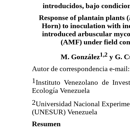
introducidos, bajo condici
Response of plantain plants (
Horn) to inoculation with i
introduced arbuscular myco
(AMF) under field con
1,2
M. González
y G. C
Autor de correspondencia e-mail
1
Instituto Venezolano de Invest
Ecología Venezuela
2
Universidad Nacional Experime
(UNESUR) Venezuela
Resumen