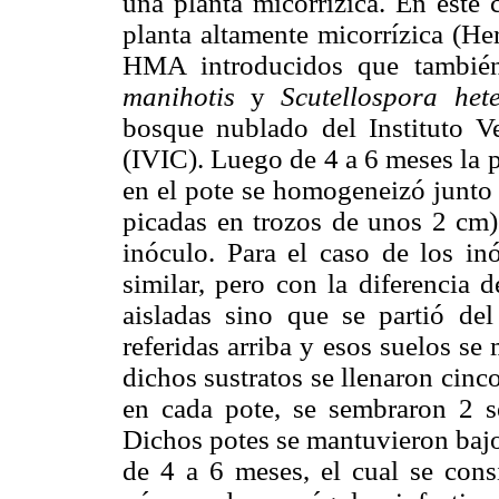
una planta micorrízica. En este c
planta altamente micorrízica (H
HMA introducidos que también 
manihotis
y
Scutellospora he
bosque nublado del Instituto Ve
(IVIC). Luego de 4 a 6 meses la p
en el pote se homogeneizó junto c
picadas en trozos de unos 2 cm) 
inóculo. Para el caso de los i
similar, pero con la diferencia 
aisladas sino que se partió de
referidas arriba y esos suelos se
dichos sustratos se llenaron cinc
en cada pote, se sembraron 2 
Dichos potes se mantuvieron bajo
de 4 a 6 meses, el cual se cons