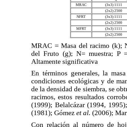
MRAC
(3x3) 1111
(2x2) 2500
NFRT
(3x3) 1111
(2x2) 2500
MFRT
(3x3) 1111
(2x2) 2500
MRAC = Masa del racimo (k);
del Fruto (g); N= muestra; P =
Altamente significativa
En términos generales, la masa
condiciones ecológicas y de man
de la densidad de siembra, se ob
racimos, estos resultados corro
(1999); Belalcázar (1994, 1995
(1981); Gómez
et al.
(2006); Mar
Con relación al número de hoj