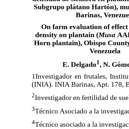
Subgrupo plátano Hartón), mu
Barinas, Venezue
On farm evaluation of effect
density on plantain (
Musa
AAB
Horn plantain), Obispo County,
Venezuela
1
E. Delgado
, N. Góm
1
Investigador en frutales, Insti
(INIA). INIA Barinas, Apt. 178, 
2
Investigador en fertilidad de su
3
Técnico Asociado a la investiga
4
Técnico asociado a la investi