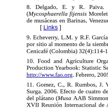
8. Delgado, E. y R. Paiva. 
(
Mycosphaerella fijensis
Morelet)
de musáceas en Barinas, Venezue
[
Links
]
9. Echeverry, L.M. y R.F. García
por sitio al momento de la siemb
Cenicafé (Colombia) 32(4):114-1
10. Food and Agriculture Org
Production Yearbook: Statistic Se
http://www.fao.org
. Febrero, 200
11. Gomez, C., R. Rumbos, J. V
Surga. 2006. Efecto de cuatro d
del plátano (
Musa
AAB Simmonds
XVII Reunión Internacional de 