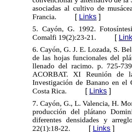
asociadas al cultivo de musácea
[
Links
]
Francia.
5. Cayón, G. 1992. Fotosíntesi
[
Lin
Comalfi 19(2):23-21.
6. Cayón, G. J. E. Lozada, S. Bel
de las hojas funcionales del plá
llenado del racimo. p. 725-73
ACORBAT. XI Reunión de la 
Investigación de Banano en el 
[
Links
]
Costa Rica.
7. Cayón, G., L. Valencia, H. Mo
producción del plátano Domin
diferentes densidades y arre
[
Links
]
22(1):18-22.