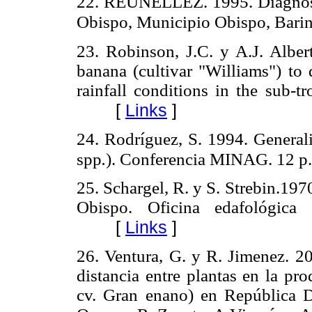
22. REUNELLEZ. 1995. Diagnóst
Obispo, Municipio Obispo, Barin
23. Robinson, J.C. y A.J. Alber
banana (cultivar "Williams") to 
rainfall conditions in the sub-t
[
Links
]
24. Rodríguez, S. 1994. Generali
spp
.
). Conferencia MINAG. 12 p.
25. Schargel, R. y S. Strebin.197
Obispo. Oficina edafológic
[
Links
]
26. Ventura, G. y R. Jimenez. 2
distancia entre plantas en la pr
cv. Gran enano) en República D