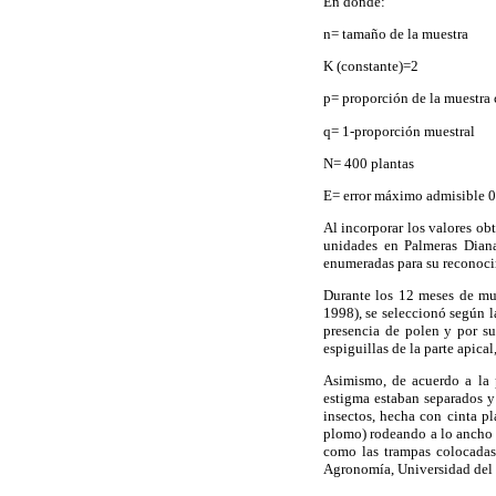
En donde:
n= tamaño de la muestra
K (constante)=2
p= proporción de la muestra 
q= 1-proporción muestral
N= 400 plantas
E= error máximo admisible 0
Al incorporar los valores ob
unidades en Palmeras Diana
enumeradas para su reconoci
Durante los 12 meses de mue
1998), se seleccionó según l
presencia de polen y por su
espiguillas de la parte apica
Asimismo, de acuerdo a la p
estigma estaban separados y 
insectos, hecha con cinta p
plomo) rodeando a lo ancho a
como las trampas colocadas
Agronomía, Universidad del Z