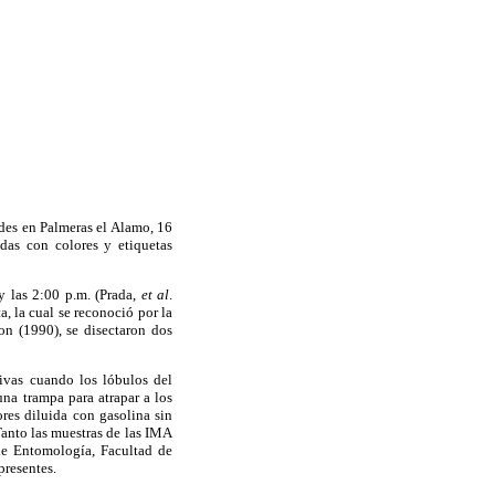
ades en Palmeras el Alamo, 16
das con colores y etiquetas
y las 2:00 p.m. (Prada,
et al
.
, la cual se reconoció por la
on (1990), se disectaron dos
tivas cuando los lóbulos del
una trampa para atrapar a los
res diluida con gasolina sin
Tanto las muestras de las IMA
de Entomología, Facultad de
presentes.