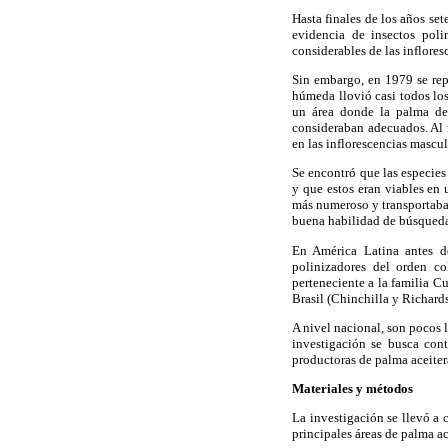
Hasta finales de los años set
evidencia de insectos poli
considerables de las inflore
Sin embargo, en 1979 se repo
húmeda llovió casi todos los
un área donde la palma de 
consideraban adecuados. Al r
en las inflorescencias mascul
Se encontró que las especie
y que estos eran viables e
más numeroso y transportaba
buena habilidad de búsqueda 
En América Latina antes d
polinizadores del orden co
perteneciente a la familia C
Brasil (Chinchilla y Richard
A nivel nacional, son pocos l
investigación se busca cont
productoras de palma aceitera
Materiales y métodos
La investigación se llevó a 
principales áreas de palma ac