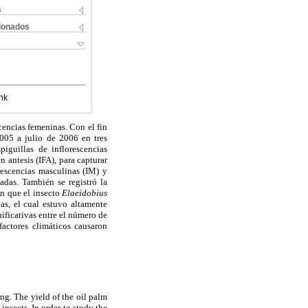
s
cionados
nk
cencias femeninas. Con el fin
2005 a julio de 2006 en tres
piguillas de inflorescencias
 antesis (IFA), para capturar
orescencias masculinas (IM) y
adas. También se registró la
on que el insecto
Elaeidobius
as, el cual estuvo altamente
ificativas entre el número de
factores climáticos causaron
ing. The yield of the oil palm
insects. In order to study the