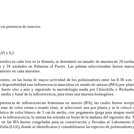
con presencia de insectos
,05 y 0,2
tenidos en cada lote en la fórmula, se determinó un tamaño de muestra de 20 unid
 y 18 unidades en Palmeras el Puerto. Las palmas seleccionadas fueron marca
miento en cada muestreo.
streo, en las horas de mayor actividad de los polinizadores entre las 8:30 a.m. 
a disponibilidad una inflorescencia masculina en estado de antesis (IMA) por planta
 fuerte olor a anís y siguiendo la metodología usada por Chinchilla y Richards
l, media y basal de la inflorescencia, para tener una muestra homogénea.
resencia de inflorescencias femeninas en antesis (IFA), las cuales fueron recep
eran de color crema o rosado claro, se seleccionó una por planta y se le colocó 
lástica de color blanco de 5 cm de ancho, con pegamento (pega para atrapar roedo
 la inflorescencia, la misma fue retirada en horas de la mañana del siguiente día. 
 en las IFA fueron congeladas para su conservación y llevadas al Laboratorio 
ulia (LUZ), donde se identificaron y contabilizaron las especies de polinizadores 