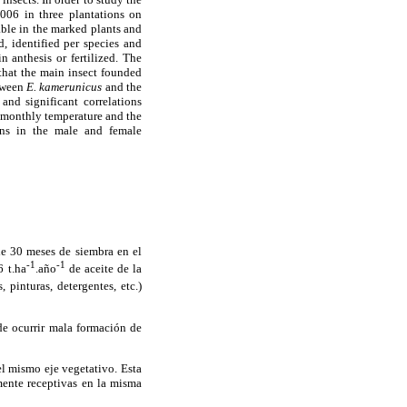
2006 in three plantations on
able in the marked plants and
d, identified per species and
 anthesis or fertilized. The
 that the main insect founded
etween
E.
kamerunicus
and the
and significant correlations
 monthly temperature and the
ions in the male and female
de 30 meses de siembra en el
-1
-1
6 t.ha
.año
de aceite de la
pinturas, detergentes, etc.)
de ocurrir mala formación de
el mismo eje vegetativo. Esta
mente receptivas en la misma