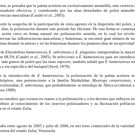
enta, se pensaba que la palma aceitera era exclusivamente anemófila, esta creencia 
nizadores efectivos, y corroborado por las altas densidades de polen atmosfér
scencias masculinas (Caudel
et al
., 2005).
rtó la sospecha de la participación de otros agentes en la dispersión del polen,
 días, la polinización durante este período fue eficiente. De esta forma se comen
aceite crece en forma natural sin polinización asistida, en la cual los nivele
evisar las inflorescencias masculinas y femeninas, se encontró gran número de ins
inas durante la antesis y en las femeninas durante los primeros días de receptividad
s de
Elaeidobius
kamerunicus
,
E. subvittatus
y
E.
plagiatus
, transportaban la mayo
n un 68,5% (Caudel
et al
., 2005). Se seleccionó a
E. kamerunicus
para ser introduci
 más granos de polen que las otras especies; también señaló que
E. kamerunicus
te
y era específico del huésped (Syed, 1979).
e la introducción de
E. kamerunicus
, la polinización de la palma aceitera se
leóptero, uno perteneciente a la familia Nitidulidae,
Mystrops costaricensis
, 
urculionidae,
E.
subvittatus
, que probablemente se introdujo de África occidental a 
son 1990).
os estudios que existen en cuanto a la polinización y a los factores que influyen en 
ribuir al conocimiento de los insectos polinizadores y su fluctuación poblacio
 en el estado Zulia.
cabo entre agosto de 2005 y julio de 2006, en tres lotes comerciales de la variedad
eitera del estado Zulia, Venezuela.