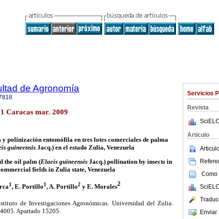
ultad de Agronomía
Servicios 
7818
Revista
n.1 Caracas mar. 2009
SciELO
Articulo
 y polinización entomófila en tres lotes comerciales de palma
is guineensis
Jacq.) en el estado Zulia, Venezuela
Articu
Referen
 the oil palm (
Elaeis guineensis
Jacq.) pollination by insects in
commercial fields in Zulia state, Venezuela
Como c
2
1
1
2
rca
, E. Portillo
, A. Portillo
y E. Morales
SciELO
Traduc
stituto de Investigaciones Agronómicas. Universidad del Zulia.
4005. Apartado 15205.
Enviar 