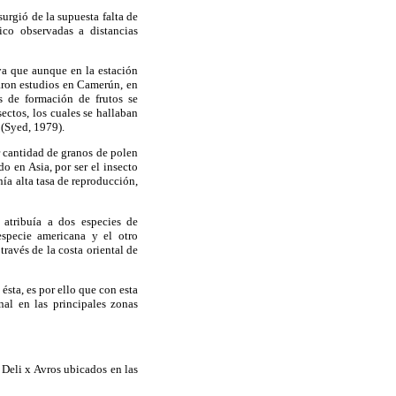
surgió de la supuesta falta de
ico observadas a distancias
 ya que aunque en la estación
zaron estudios en Camerún, en
s de formación de frutos se
ectos, los cuales se hallaban
 (Syed, 1979).
r cantidad de granos de polen
do en Asia, por ser el insecto
nía alta tasa de reproducción,
 atribuía a dos especies de
especie americana y el otro
través de la costa oriental de
ésta, es por ello que con esta
nal en las principales zonas
 Deli x Avros ubicados en las