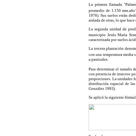
La primera llamada "Palmer
promedio de 1.150 mm.año
1976). Sus suelos están dedi
aislada de otras, lo que hace
La segunda unidad de produ
municipio Jesús María Sem
caracterizada por suelos ácido
La tercera plantación denomi
con una temperatura media s
a pastizales.
Para determinar el tamaño de
con presencia de insectos po
proporciones. La unidades f
distribución espacial de la
González 1993).
Se aplicó la siguiente fórmul