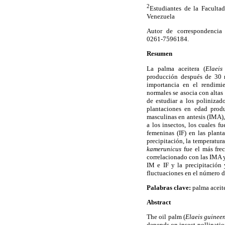
2
Estudiantes de la Faculta
Venezuela
Autor de correspondencia
0261-7596184.
Resumen
La palma aceitera (
Elaeis
producción después de 30 m
importancia en el rendimi
normales se asocia con altas
de estudiar a los polinizad
plantaciones en edad produc
masculinas en antesis (IMA),
a los insectos, los cuales f
femeninas (IF) en las plant
precipitación, la temperatur
kamerunicus
fue el más frec
correlacionado con las IMA y
IM e IF y la precipitación 
fluctuaciones en el número d
Palabras clave:
palma aceit
Abstract
The oil palm (
Elaeis guineen
depends on insect pollination