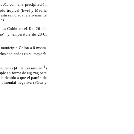
2001, con una precipitación
edo tropical (Ewel y Madriz
está sembrada relativamente
es.
iques-Colón en el Km 26 del
-1
ño
y temperatura de 28ºC,
te, municipio Colón a 6 msnm,
elos dedicados en su mayoría
-1
unidades (4 plantas.unidad
)
mple en forma de zig-zag para
la debido a que el patrón de
n binomial negativa (Pérez y