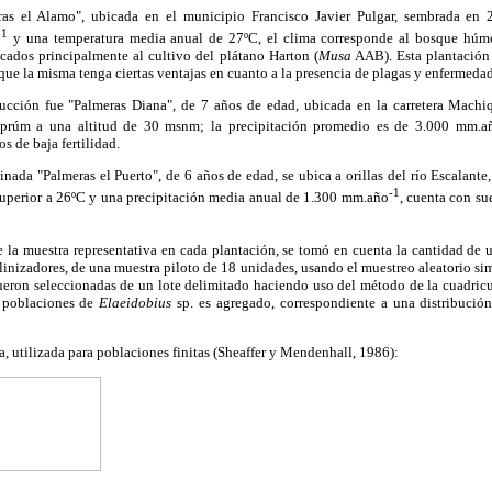
as el Alamo", ubicada en el municipio Francisco Javier Pulgar, sembrada en 
-1
y una temperatura media anual de 27ºC, el clima corresponde al bosque húm
cados principalmente al cultivo del plátano Harton (
Musa
AAB). Esta plantación 
 que la misma tenga ciertas ventajas en cuanto a la presencia de plagas y enfermedad
cción fue "Palmeras Diana", de 7 años de edad, ubicada en la carretera Mach
prúm a una altitud de 30 msnm; la precipitación promedio es de 3.000 mm.a
s de baja fertilidad.
nada "Palmeras el Puerto", de 6 años de edad, se ubica a orillas del río Escalan
-1
uperior a 26ºC y una precipitación media anual de 1.300 mm.año
, cuenta con su
 la muestra representativa en cada plantación, se tomó en cuenta la cantidad de 
linizadores, de una muestra piloto de 18 unidades, usando el muestreo aleatorio si
ueron seleccionadas de un lote delimitado haciendo uso del método de la cuadricu
s poblaciones de
Elaeidobius
sp. es agregado, correspondiente a una distribució
a, utilizada para poblaciones finitas (Sheaffer y Mendenhall, 1986):