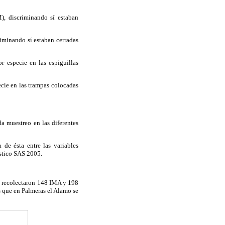
M), discriminando sí estaban
riminando sí estaban cerradas
r especie en las espiguillas
ecie en las trampas colocadas
a muestreo en las diferentes
 de ésta entre las variables
ístico SAS 2005.
se recolectaron 148 IMA y 198
s que en Palmeras el Alamo se