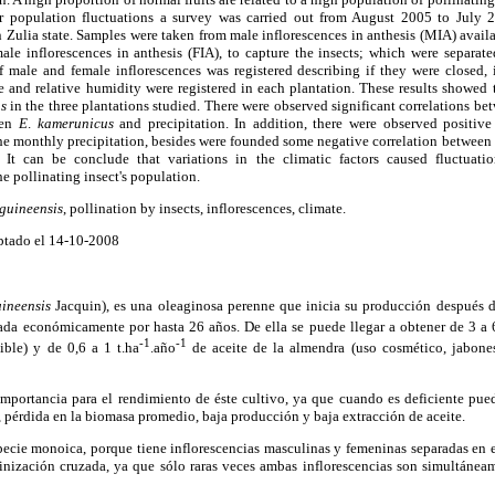
ir population fluctuations a survey was carried out from August 2005 to July 
n Zulia state. Samples were taken from male inflorescences in anthesis (MIA) avail
ale inflorescences in anthesis (FIA), to capture the insects; which were separate
 male and female inflorescences was registered describing if they were closed, in
e and relative humidity were registered in each plantation. These results showed
s
in the three plantations studied. There were observed significant correlations b
een
E
.
kamerunicus
and precipitation. In addition, there were observed positive 
the monthly precipitation, besides were founded some negative correlation between
s. It can be conclude that variations in the climatic factors caused fluctuat
he pollinating insect's population.
 guineensis
, pollination by insects, inflorescences, climate.
ptado el 14-10-2008
uineensis
Jacquin), es una oleaginosa perenne que inicia su producción después 
da económicamente por hasta 26 años. De ella se puede llegar a obtener de 3 a 
-1
-1
ible) y de 0,6 a 1 t.ha
.año
de aceite de la almendra (uso cosmético, jabones, 
importancia para el rendimiento de éste cultivo, ya que cuando es deficiente pue
, pérdida en la biomasa promedio, baja producción y baja extracción de aceite.
pecie monoica, porque tiene inflorescencias masculinas y femeninas separadas en 
inización cruzada, ya que sólo raras veces ambas inflorescencias son simultánea