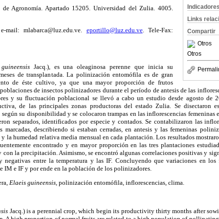
Indicadore
d de Agronomía. Apartado 15205. Universidad del Zulia. 4005.
Links rela
 e-mail: mlabarca@luz.edu.ve.
eportillo@luz.edu.ve
. Tele-Fax:
Compartir
Otros
Otros
 guineensis
Jacq.), es una oleaginosa perenne que inicia su
Permali
eses de transplantada. La polinización entomófila es de gran
ento de éste cultivo, ya que una mayor proporción de frutos
 poblaciones de insectos polinizadores durante el período de antesis de las inflores
ores y su fluctuación poblacional se llevó a cabo un estudio desde agosto de 
tiva, de las principales zonas productoras del estado Zulia. Se disectaron es
 según su disponibilidad y se colocaron trampas en las inflorescencias femeninas en
ueron separados, identificados por especie y contados. Se contabilizaron las infl
as marcadas, describiendo si estaban cerradas, en antesis y las femeninas poliniz
a y la humedad relativa media mensual en cada plantación. Los resultados mostrar
uentemente encontrado y en mayor proporción en las tres plantaciones estudiad
 con la precipitación. Asimismo, se encontró algunas correlaciones positivas y sign
y negativas entre la temperatura y las IF. Concluyendo que variaciones en los 
e IM e IF y por ende en la población de los polinizadores.
era,
Elaeis guineensis
, polinización entomófila, inflorescencias, clima.
sis
Jacq.) is a perennial crop, which begin its productivity thirty months after sow
. A high proportion of normal fruits are related to a high population of pollinating 