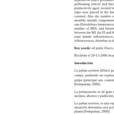
pollinating insects and the
productivity aged, located i
traps were placed in the fem
counted. Also the number of
monthly rainfall, temperatur
was
Elaeidobius kamerunicu
number of MIA, and betw
between the MI, the FI and 
total female inflorescence
inflorescences, therefore in t
Key words:
oil palm,
Elaeis
Recibido el 29-11-2006 Ace
Introducción
La palma aceitera (
Elaeis g
campo, pudiendo ser explota
pulpa (principal uso comest
(Fedepalma, 2006).
La polinización es de gran 
racimos, abortos y pudrición
La palma aceitera, es una es
situación determina una pol
planta (Fedepalma, 2006).