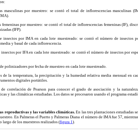
ron:
s masculinas por muestreo: se contó el total de inflorescencias masculinas (I
(IMA).
 femeninas por muestreo: se contó el total de inflorescencias femeninas (IF), disc
nizadas (IFP).
e insectos por IMA en cada lote muestreado: se contó el número de insectos po
, media y basal de cada inflorescencia.
 insectos por IFA en cada lote muestreado: se contó el número de insectos por esp
de polinizadores por fecha de muestreo en cada lote muestreado.
os de la temperatura, la precipitación y la humedad relativa media mensual en cad
rumentos digitales portátiles.
 de correlación de Pearson para conocer el grado de asociación y la naturaleza
icas y las climáticas estudiadas. Los datos se procesaron usando el programa estad
ras reproductivas y las variables climáticas.
En las tres plantaciones estudiadas 
muestreo. En Palmeras el Puerto y Palmeras Diana el número de IMA fue 57, mientra
o largo de los muestreos realizados (
figura 1
).