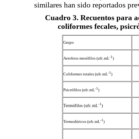
similares han sido reportados pre
Cuadro 3
. Recuentos para ae
coliformes fecales, psicr
Grupo
-1
Aerobios mesófilos (ufc.mL
)
-1
Coliformes totales (ufc.mL
)
-1
Psicrófilos (ufc.mL
)
-1
Termófilos (ufc.mL
)
-1
Termodúricos (ufc.mL
)