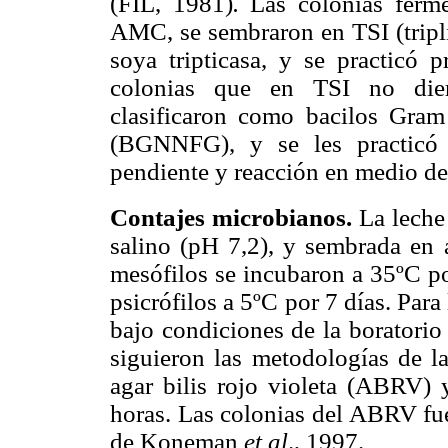
(FIL, 1981)
.
Las colonias ferm
AMC, se sembraron en TSI (tripli
soya tripticasa, y se practicó 
colonias que en TSI no dier
clasificaron como bacilos Gram
(BGNNFG), y se les practicó 
pendiente y reacción en medio d
Contajes microbianos.
La leche 
salino (pH 7,2), y sembrada en a
mesófilos se incubaron a 35ºC po
psicrófilos a 5ºC por 7 días. Para
bajo condiciones de la boratorio
siguieron las metodologías de la
agar bilis rojo violeta (ABRV) 
horas. Las colonias del ABRV fue
de Koneman
et al
.,
1997.