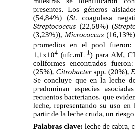
muestras se identificaron co
presentes. Los géneros aisla
(54,84%) (
St.
coagulasa nega
Streptococcus
(22,58%)
(
Strep
(3,23%)),
Micrococcus
(16,13%
promedios en el pool fueron:
4
-1
1,1x10
(ufc.mL
) para AM, CT
coliformes encontrados fueron
(25%),
Citrobacter
spp
.
(20%),
E
Se concluye que en la leche de
predominan especies asociadas
recuentos bacterianos, que eviden
leche, representando su uso en 
partir de la leche cruda, un riesgo
Palabras clave:
leche de cabra, c