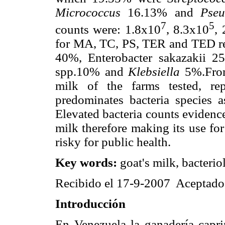
Micrococcus
16.13% and
Pse
7
5
counts were: 1.8x10
, 8.3x10
,
for MA, TC, PS, TER and TED re
40%, Enterobacter sakazakii 
spp.10% and
Klebsiella
5%.From 
milk of the farms tested, rep
predominates bacteria species a
Elevated bacteria counts evidence
milk therefore making its use fo
risky for public health.
Key words:
goat's milk, bacterio
Recibido el 17-9-2007 Aceptado
Introducción
En Venezuela la ganadería capri