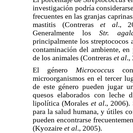
investigación podría considerars
frecuentes en las granjas caprina
mastitis (Contreras
et al
.,
2
Generalmente los
Str. agala
principalmente los streptococos 
contaminación del ambiente, en p
de los animales (Contreras
et al
.,
El género
Micrococcus
con 
microorganismos en el tercer lug
de este género pueden jugar u
quesos elaborados con leche de
lipolítica (Morales
et al
.,
2006). 
para la salud humana, y útiles c
pueden encontrarse frecuentement
(Kyozaire
et al
.,
2005).