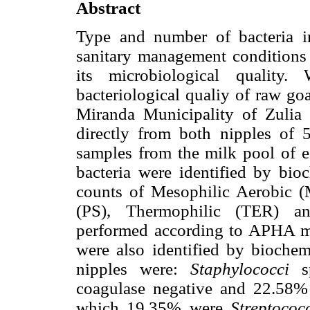
Abstract
Type and number of bacteria in
sanitary management conditions 
its microbiological quality.
bacteriological qualiy of raw goa
Miranda Municipality of Zulia 
directly from both nipples of
samples from the milk pool of e
bacteria were identified by bio
counts of Mesophilic Aerobic (
(PS), Thermophilic (TER) a
performed according to APHA me
were also identified by biochemi
nipples were:
Staphylococci
sp
coagulase negative and 22.58
which 19.35% were
Streptococ