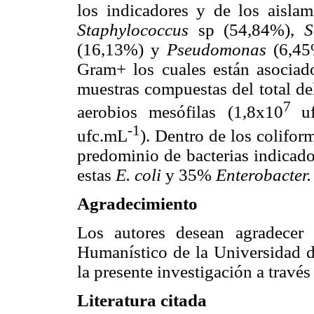
los indicadores y de los aislam
Staphylococcus
sp
(54,84%),
St
(16,13%) y
Pseudomonas
(6,45
Gram+ los cuales están asociados
muestras compuestas del total de
7
aerobios mesófilas (1,8x10
u
-1
ufc.mL
). Dentro de los colifor
predominio de bacterias indicado
estas
E. coli
y 35%
Enterobacter.
Agradecimiento
Los autores desean agradecer 
Humanístico de la Universidad 
la presente investigación a travé
Literatura citada