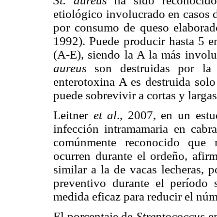
St. aureus
ha sido reconocido
etiológico involucrado en casos 
por consumo de queso elaborado
1992). Puede producir hasta 5 e
(A-E), siendo la A la más invol
aureus
son destruidas por la 
enterotoxina A es destruida sol
puede sobrevivir a cortas y larg
Leitner
et al
.,
2007, en un estud
infección intramamaria en cabr
comúnmente reconocido que mu
ocurren durante el ordeño, afirm
similar a la de vacas lecheras, 
preventivo durante el período
medida eficaz para reducir el nú
El porcentaje de
Streptococcus
en