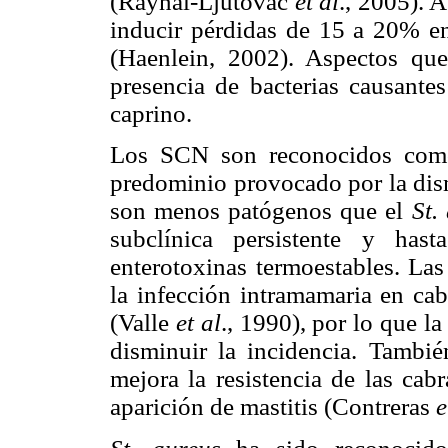
(Raynal-Ljutovac
et al
.,
2005). A
inducir pérdidas de 15 a 20% en
(Haenlein, 2002). Aspectos que 
presencia de bacterias causante
caprino.
Los SCN son reconocidos como
predominio provocado por la dis
son menos patógenos que el
St.
subclínica persistente y hast
enterotoxinas termoestables. La
la infección intramamaria en cab
(Valle
et al
.,
1990), por lo que la
disminuir la incidencia. Tambi
mejora la resistencia de las cab
aparición de mastitis (Contreras
e