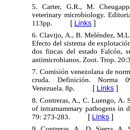
5. Carter, G.R., M. Cheugapp
veterinary microbiology. Editori
[
Links
]
113pp.
6. Clavijo, A., B. Meléndez, M.L
Efecto del sistema de explotación
dos fincas del estado Falcón, su
antimicrobianos. Zoot. Trop. 20
7. Comisión venezolana de norm
cruda. Definición. Norma
[
Links
]
Venezuela. 8p.
8. Contreras, A., C. Luengo, A. 
of intramammary pathogens in da
[
Links
]
79: 273-283.
9. Contreras, A., D. Sierra, A. 