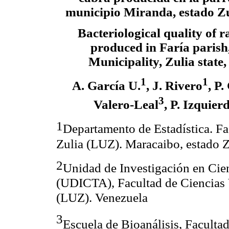
municipio Miranda, estado Zu
Bacteriological quality of 
produced in Faría paris
Municipality, Zulia state
1
1
A. García U.
, J. Rivero
, P
3
Valero-Leal
, P. Izquier
1
Departamento de Estadística. F
Zulia (LUZ). Maracaibo, estado Z
2
Unidad de Investigación en Cie
(UDICTA), Facultad de Ciencias V
(LUZ).
Venezuela
3
Escuela de Bioanálisis, Faculta