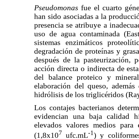
Pseudomonas
fue el cuarto gén
han sido asociadas a la producci
presencia se atribuye a inadecua
uso de agua contaminada (Ea
sistemas enzimáticos proteolít
degradación de proteínas y grasa
después de la pasteurización, p
acción directa o indirecta de est
del balance proteico y minera
elaboración del queso, además 
hidrólisis de los triglicéridos (
Los contajes bacterianos determ
evidencian una baja calidad h
elevados valores medios para 
7
-1
(1,8x10
ufc.mL
) y coliforme