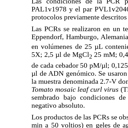
Las condiciones de la PCR p
PAL1v1978 y el par PVL1v2040 
protocolos previamente descrito
Las PCRs se realizaron en un te
Eppendorf, Hamburgo, Alemania).
en volúmenes de 25 µL conteni
5X; 2,5 µl de MgCl
25 mM; 0,4 
2
de cada cebador 50 pM/µl; 0,12
µl de ADN genómico. Se usaron 
la muestra denominada 2.7-V dond
Tomato mosaic leaf curl virus
(T
sembrado bajo condiciones de
negativo absoluto.
Los productos de las PCRs se obs
min a 50 voltios) en geles de a