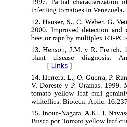
1997. Partial characterization o
infecting tomatoes in Venezuela. 
12. Hauser, S., C. Weber, G. Vet
2000. Improved detection and di
beet or rape by multiplex RT-PCR
13. Henson, J.M. y R. French. 
plant disease diagnosis. A
[
Links
]
14. Herrera, L., O. Guerra, P. R
V. Doreste y P. Oramas. 1999. M
tomato yellow leaf curl geminiv
whiteflies. Biotecn. Aplic. 16:2
15. Inoue-Nagata, A.K., J. Navas
Busca por Tomato yellow leaf cur