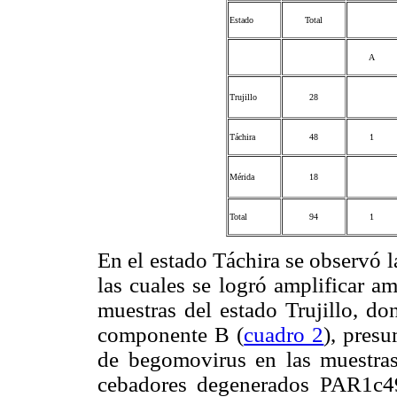
Estado
Total
A
Trujillo
28
Táchira
48
1
Mérida
18
Total
94
1
En el estado Táchira se observó 
las cuales se logró amplificar a
muestras del estado Trujillo, do
componente B (
cuadro 2
), presu
de begomovirus en las muestras
cebadores degenerados PAR1c