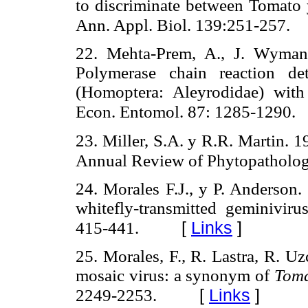
to discriminate between Tomato ye
Ann. Appl. Biol. 139:251-257.
22. Mehta-Prem, A., J. Wyman
Polymerase chain reaction de
(Homoptera: Aleyrodidae) with 
Econ. Entomol. 87: 1285-1290.
23. Miller, S.A. y R.R. Martin. 1
Annual Review of Phytopatholo
24. Morales F.J., y P. Anderson.
whitefly-transmitted geminiviru
[
Links
]
415-441.
25. Morales, F., R. Lastra, R. U
mosaic virus: a synonym of
Toma
[
Links
]
2249-2253.