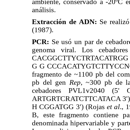
ambiente, conservado a -20ºC en 
análisis.
Extracción de ADN:
Se realizó
(1987).
PCR:
Se usó un par de cebador
genoma viral. Los cebado
CACGGCTTYCTRTACATRGG 3') 
G G CCCACATYGTCTTYCCNGT
fragmento de ~1100 pb del com
pb del gen
Rep
, ~300 pb de l
cebadores PVL1v2040 
ARTGRTCRATCTTCATACA 3') y P
H CGGATGG 3') (Rojas
et al
., 
B, este fragmento contiene p
denominada hipervariable y par