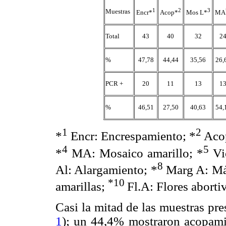
1
2
3
Muestras
Encr*
Acop*
Mos L*
MA
Total
43
40
32
2
%
47,78
44,44
35,56
26,
PCR +
20
11
13
1
%
46,51
27,50
40,63
54,
1
2
*
Encr: Encrespamiento; *
Acop
4
5
*
MA: Mosaico amarillo; *
Vio
8
Al: Alargamiento; *
Marg A: Már
*10
amarillas;
Fl.A: Flores aborti
Casi la mitad de las muestras pr
1
); un 44,4% mostraron acopamie