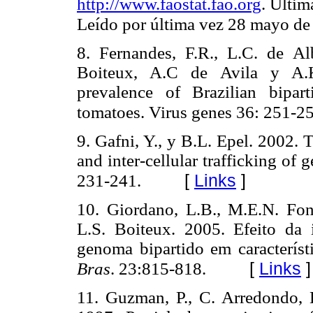
http://www.faostat.fao.org
. Últim
Leído por última vez 28 mayo d
8. Fernandes, F.R., L.C. de Al
Boiteux, A.C de Avila y A.K
prevalence of Brazilian bipar
tomatoes. Virus genes 36: 251-2
9. Gafni, Y., y B.L. Epel. 2002. T
and inter-cellular trafficking of 
[
Links
]
231-241.
10. Giordano, L.B., M.E.N. Fon
L.S. Boiteux. 2005. Efeito da
genoma bipartido em característi
[
Links
]
Bras
. 23:815-818.
11. Guzman, P., C. Arredondo, D