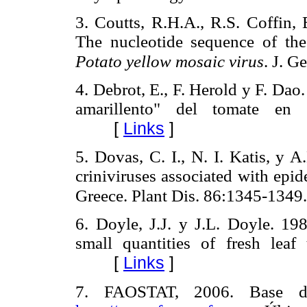
3. Coutts, R.H.A., R.S. Coffin,
The nucleotide sequence of th
Potato yellow mosaic virus
. J. G
4. Debrot, E., F. Herold y F. Da
amarillento" del tomate en 
[
Links
]
5. Dovas, C. I., N. I. Katis, y 
criniviruses associated with epi
Greece. Plant Dis. 86:1345-1349
6. Doyle, J.J. y J.L. Doyle. 19
small quantities of fresh leaf
[
Links
]
7. FAOSTAT, 2006. Base de