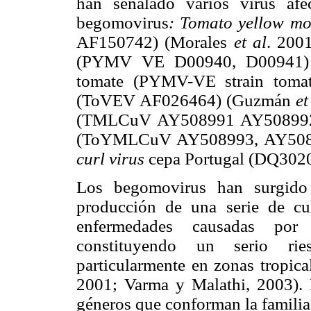
han señalado varios virus afec
begomovirus
: Tomato yellow mo
AF150742) (Morales
et al
. 200
(PYMV VE D00940, D00941)
tomate (PYMV-VE strain tom
(ToVEV AF026464) (Guzmán
et
(TMLCuV AY508991 AY50899
(ToYMLCuV AY508993, AY5089
curl virus
cepa Portugal (DQ302
Los begomovirus han surgido
producción de una serie de cu
enfermedades causadas por 
constituyendo un serio ries
particularmente en zonas tropica
2001; Varma y Malathi, 2003).
géneros que conforman la famili