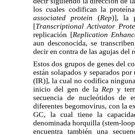
decir siguiendo la dirección de la
los cuales codifican la proteín
associated protein
(
Rep
)], la 
[
Transcriptional Activator Prot
replicación [
Replication Enhan
aun desconocida, se transcriben
decir en contra de las agujas del 
Estos dos grupos de genes del c
están solapados y separados por 
(IR)], la cual no codifica ningu
inicio del gen de la
Rep
y term
secuencia de nucleótidos de e
diferentes begomovirus, con la e
GC, la cual tiene la capacida
denominada horquilla (stem-loop)
encuentra también una secuen