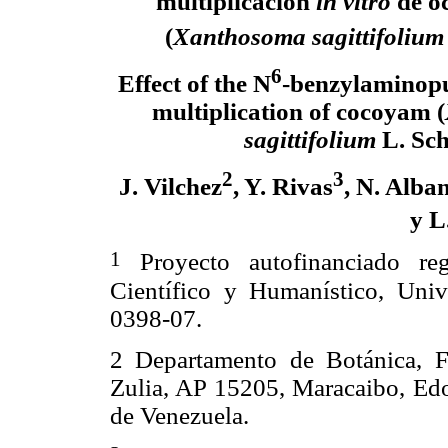
multiplicación
in vitro
de o
(
Xanthosoma sagittifolium
6
Effect of the N
-benzylaminop
multiplication of cocoyam (
sagittifolium
L. Sch
2
3
J. Vilchez
, Y. Rivas
, N. Alba
y L
1
Proyecto autofinanciado reg
Científico y Humanístico, Un
0398-07.
2
Departamento de Botánica, F
Zulia, AP 15205, Maracaibo, Edo
de Venezuela.