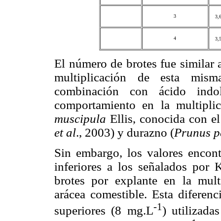
3
3,
4
3,
El número de brotes fue similar
multiplicación de esta mism
combinación con ácido indo
comportamiento en la multipli
muscipula
Ellis, conocida con 
et al
., 2003) y durazno (
Prunus p
Sin embargo, los valores encon
inferiores a los señalados por
brotes por explante en la mul
arácea comestible. Esta diferen
-1
superiores (8 mg.L
) utilizada