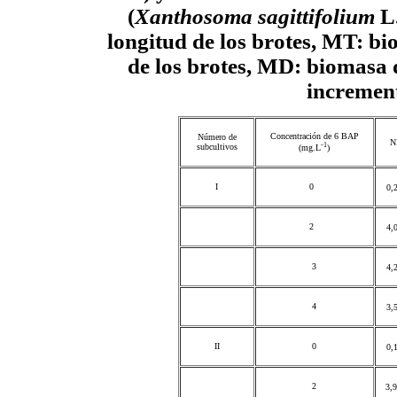
(
Xanthosoma sagittifolium
L.
longitud de los brotes, MT: bi
de los brotes, MD: biomasa d
increment
Concentración de 6 BAP
Número de
N
-1
subcultivos
(mg.L
)
I
0
0,
2
4,
3
4,
4
3,
II
0
0,
2
3,9