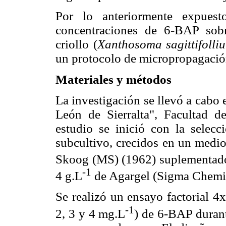
Por lo anteriormente expuest
concentraciones de 6-BAP sobr
criollo (
Xanthosoma sagittifolli
un protocolo de micropropagación
Materiales y métodos
La investigación se llevó a cabo 
León de Sierralta", Facultad d
estudio se inició con la selecc
subcultivo, crecidos en un medio
Skoog (MS) (1962) suplementad
-1
4 g.L
de Agargel (Sigma Chemic
Se realizó un ensayo factorial 4
-1
2, 3 y 4 mg.L
) de 6-BAP durant