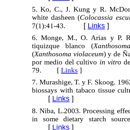
5. Ko, C., J. Kung y R. McDo
white dasheen (
Colocassia escu
[
Links
]
7(1):41-43.
6. Monge, M., O. Arias y P. R
tiquizque blanco (
Xanthosoma
(
Xanthosoma violaceum
) y de Ñ
por medio del cultivo
in vitro
de
79. [
Links
]
7. Murashige, T. y F. Skoog. 196
biossays with tabaco tissue cul
[
Links
]
8. Niba, L.2003. Processing effec
in some dietary starch sourc
[
Links
]