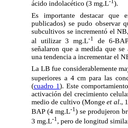
-1
ácido indolacético (3 mg.L
).
Es importante destacar que e
publicados) se pudo observar 
subcultivos se incrementó el NB,
-1
al utilizar 3 mg.L
de 6-BAP.
señalaron que a medida que se
una tendencia a incrementar el N
La LB fue considerablemente may
superiores a 4 cm para las con
(
cuadro 1
). Este comportamiento
activación del crecimiento celula
medio de cultivo (Monge
et al
., 
-1
BAP (4 mg.L
) se produjeron b
-1
3 mg.L
, pero de longitud simil