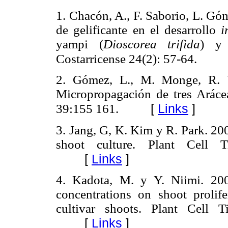
1. Chacón, A., F. Saborio, L. Góm
de gelificante en el desarrollo
i
yampi (
Dioscorea trifida
) y
Costarricense 24(2): 57-64.
2. Gómez, L., M. Monge, R. V
Micropropagación de tres Aráceas
[
Links
]
39:155 161.
3. Jang, G, K. Kim y R. Park. 20
shoot culture. Plant Cell 
[
Links
]
4. Kadota, M. y Y. Niimi. 200
concentrations on shoot prolif
cultivar shoots. Plant Cell 
[
Links
]