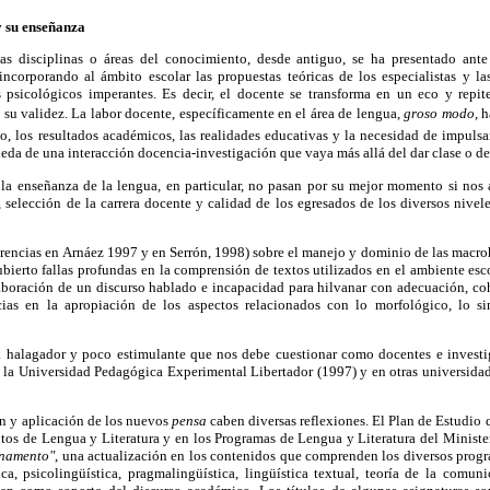
y su enseñanza
tas disciplinas o áreas del conocimiento, desde antiguo, se ha presentado an
corporando al ámbito escolar las propuestas teóricas de los especialistas y las
 psicológicos imperantes. Es decir, el docente se transforma en un eco y repi
y su validez. La labor docente, específicamente en el área de lengua,
groso modo
, 
o, los resultados académicos, las realidades educativas y la necesidad de impuls
eda de una interacción docencia-investigación que vaya más allá del dar clase o de
 la enseñanza de la lengua, en particular, no pasan por su mejor momento si nos 
r, selección de la carrera docente y calidad de los egresados de los diversos nive
eferencias en Arnáez 1997 y en Serrón, 1998) sobre el manejo y dominio de las macroh
scubierto fallas profundas en la comprensión de textos utilizados en el ambiente esc
elaboración de un discurso hablado e incapacidad para hilvanar con adecuación, co
ias en la apropiación de los aspectos relacionados con lo morfológico, lo sin
a halagador y poco estimulante que nos debe cuestionar como docentes e investi
n la Universidad Pedagógica Experimental Libertador (1997) y en otras universida
ón y aplicación de los nuevos
pensa
caben diversas reflexiones. El Plan de Estudio q
tos de Lengua y Literatura y en los Programas de Lengua y Literatura del Ministe
rnamento"
, una actualización en los contenidos que comprenden los diversos progra
ca, psicolingüística, pragmalingüística, lingüística textual, teoría de la comun