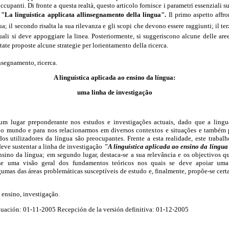
ccupanti. Di fronte a questa realtà, questo articolo fornisce i parametri essenziali s
:
"La linguistica applicata allinsegnamento della lingua".
Il primo aspetto affro
a; il secondo risalta la sua rilevanza e gli scopi che devono essere raggiunti; il te
uali si deve appoggiare la linea. Posteriormente, si suggeriscono alcune delle a
state proposte alcune strategie per lorientamento della ricerca.
insegnamento, ricerca.
A linguística aplicada ao ensino da língua:
uma linha de investigação
m lugar preponderante nos estudos e investigações actuais, dado que a lingu
 o mundo e para nos relacionarmos em diversos contextos e situações e também p
s utilizadores da língua são preocupantes. Frente a esta realidade, este trabal
deve sustentar a linha de investigação
"A linguística aplicada ao ensino da língua
nsino da língua; em segundo lugar, destaca-se a sua relevância e os objectivos q
-se uma visão geral dos fundamentos teóricos nos quais se deve apoiar uma 
gumas das áreas problemáticas susceptíveis de estudo e, finalmente, propõe-se certa
, ensino, investigação.
ación: 01-11-2005 Recepción de la versión definitiva: 01-12-2005