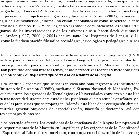
tos que inician al niño en la lectura, presenta su trabajo centrado, principalmente,
d educativa que vive Venezuela y frente a las carencias existentes en el uso de la 
gía Integradora en el Aula" en la que analiza la tríada docente-alumno-práctica 
la adquisición de competencias cognitivas y lingüísticas; Serrón (2003), en una com
engua en Latinoamérica", plasma una visión panorámica de cómo se percibe la ense
terio de Educación 1997 y 1998a), cómo el enfoque comunicacional es el más utiliz
ramas, de las investigaciones y de los esfuerzos que se hacen desde distintas in
nte, Arnáez (1997, 2000 y 2001) analiza tanto los Programas de Lengua y Lit
 como la fundamentación filosófica, sociológica, psicológica y pedagógica que se 
és Encuentros Nacionales de Docentes e Investigadores de la Lingüística (EN
lana para la Enseñanza del Español como Lengua Extranjera), las distintas Jorn
rsas regiones del país y los estudios que se realizan en la Maestría en Lingü
 han permitido abordar muchos temas, desde perspectivas teóricas y metodológicas
tigación sobre
La lingüística aplicada a la enseñanza de la lengua.
as de Aptitud Académica que se realizan cada año para ingresar a las institucione
Ministerio de Educación (1998b), mediante el Sistema Nacional de Medición y Ev
que muestran los egresados de Tecnológicos y Universidades convierten a esta lín
en una necesidad urgente para estudiar los problemas que presenta la enseñanza y el
es de las propuestas que se propongan. Además, esta línea de investigación abre u
rmitirles generar proyectos de especialización, maestría y doctorado, así com
es a trabajos de ascenso.
ajo se pretende ofrecer a los estudiosos de la enseñanza de la lengua la propuesta 
los requerimientos de la Maestría en Lingüística y las exigencias de la Coordinac
 Experimental Libertador y, por el otro, contribuya con el desarrollo de la investig