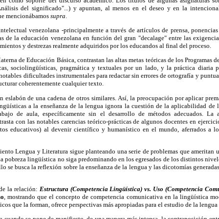
en como soporte del discurso académico. Los títulos de algunas asignaturas so
álisis del significado"...) y apuntan, al menos en el deseo y en la intencion
 que mencionábamos
supra
.
ntelectual venezolana -principalmente a través de artículos de prensa, ponencias
s de la educación venezolana en función del gran "decalage" entre las exigencias
imientos y destrezas realmente adquiridos por los educandos al final del proceso.
aterna de Educación Básica, contrastan las altas metas teóricas de los Programas de
cas, sociolingüísticas, pragmática y textuales por un lado, y la práctica diaria p
otables dificultades instrumentales para redactar sin errores de ortografía y puntua
tructurar coherentemente cualquier texto.
n eslabón de una cadena de otros similares. Así, la preocupación por aplicar pre
ingüísticas a la enseñanza de la lengua ignora la cuestión de la aplicabilidad de la
rabajo de aula, específicamente sin el desarrollo de métodos adecuados. La a
ntrasta con las notables carencias teórico-prácticas de algunos docentes en ejerci
tos educativos) al devenir científico y humanístico en el mundo, aferrados a l
iento Lengua y Literatura sigue planteando una serie de problemas que ameritan u
y la pobreza lingüística no siga predominando en los egresados de los distintos nive
lo se busca la reflexión sobre la enseñanza de la lengua y las dicotomías generada
de la relación:
Estructura (Competencia Lingüística) vs. Uso (Competencia Com
so
, mostrando que el concepto de competencia comunicativa en la lingüística mod
sticos que la forman, ofrece perspectivas más apropiadas para el estudio de la lengua
nta cuando se pone de manifiesto, de una manera más intensa, la contraposición ent