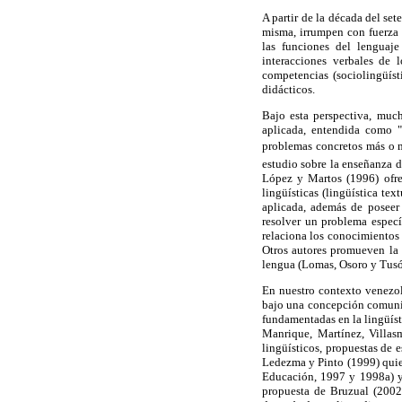
A partir de la década del sete
misma, irrumpen con fuerza l
las funciones del lenguaje
interacciones verbales de 
competencias (sociolingüísti
didácticos.
Bajo esta perspectiva, much
aplicada, entendida como "
problemas concretos más o 
estudio sobre la enseñanza d
López y Martos (1996) ofrec
lingüísticas (lingüística tex
aplicada, además de poseer 
resolver un problema especí
relaciona los conocimientos 
Otros autores promueven la 
lengua (Lomas, Osoro y Tusó
En nuestro contexto venezol
bajo una concepción comunica
fundamentadas en la lingüíst
Manrique, Martínez, Villas
lingüísticos, propuestas de e
Ledezma y Pinto (1999) quien
Educación, 1997 y 1998a) y r
propuesta de Bruzual (2002)