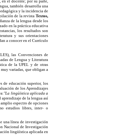
 en el docente; por su parte,
lengua, también desarrolla una
pedagógica y la incidencia de
pilación de la revista
Textos,
ñanza de la lengua desde los
ado en la práctica educativa
stancias, los resultados son
eratura y sus orientaciones
dan a conocer en el Currículo
DILES), las Convenciones de
adas de Lengua y Literatura
ística de la UPEL y de otras
 muy variadas, que obligan a
s de educación superior, los
aluación de los Aprendizajes
ea:
"La lingüística aplicada a
 aprendizaje de la lengua así
n amplio espectro de opciones
o estudios libres, inter- o
de una línea de investigación
ión Nacional de Investigación
ación lingüística aplicada en