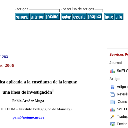
Serviços P
-1283
Journal
as 2006
SciELO
Artigo
ica aplicada a la enseñanza de la lengua:
Artigo
1
una línea de investigación
Referên
Pablo Arnáez Muga
Como c
CILLHOM – Instituto Pedagógico de Maracay)
SciELO
Traduç
pam@netuno.net.ve
Enviar 