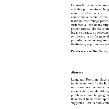
La enseñanza de la lengua 
actuales por cuanto el len
mundo y relacionarse en div
competencia comunicativa d
realidad, este trabajo prete
sustentar la línea de investi
primer aspecto aborda la pr
lugar, se destaca su relevanc
se ofrece una visión genera
posteriormente, se sugieren
finalmente, se proponen ciert
Palabras clave
:
lingüística,
Abstract
Language Teaching plays an
fundamental tool for the hum
results on the communicative
upon which one should sup
problems around language tea
theoretical frameworks upon
suggested. Last, certain stra