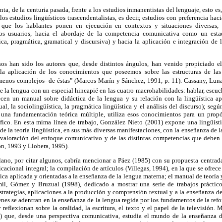
nta, de la centuria pasada, frente a los estudios inmanentistas del lenguaje, esto es,
os estudios lingüísticos trascendentalistas, es decir, estudios con preferencia haci
 que los hablantes ponen en ejecución en contextos y situaciones diversas, 
los usuarios, hacia el abordaje de la competencia comunicativa como un est
ca, pragmática, gramatical y discursiva) y hacia la aplicación e integración de 
os han sido los autores que, desde distintos ángulos, han venido propiciado el 
la aplicación de los conocimientos que poseemos sobre las estructuras de las
menos complejos- de éstas" (Marcos Marín y Sánchez, 1991, p. 11). Cassany, Lun
e la lengua con un especial hincapié en las cuatro macrohabilidades: hablar, escuch
en un manual sobre didáctica de la lengua y su relación con la lingüística apl
tual, la sociolingüística, la pragmática lingüística y el análisis del discurso); según
una fundamentación teórica múltiple, utiliza esos conocimientos para un propó
fico. En esta mima línea de trabajo, González Nieto (2001) expone una lingüísti
de la teoría lingüística, en sus más diversas manifestaciones, con la enseñanza de l
valoración del enfoque comunicativo y de las distintas competencias que deben
n, 1993 y Llobera, 1995).
ano, por citar algunos, cabría mencionar a Páez (1985) con su propuesta
centrad
cional integral; la compilación de artículos (Villegas, 1994), en la que se ofrec
ica aplicada y orientadas a la enseñanza de la lengua materna; el manual de teoría 
mil, Gómez y Bruzual (1998), dedicado a mostrar una serie de trabajos práct
strategias, aplicaciones a la producción y comprensión textual y a la enseñanza de 
es se adentran en la enseñanza de la lengua regida por los fundamentos de la ref
eflexionan sobre la oralidad, la escritura, el texto y el papel de la televisión. 
 que, desde una perspectiva comunicativa, estudia el mundo de la enseñanza de 