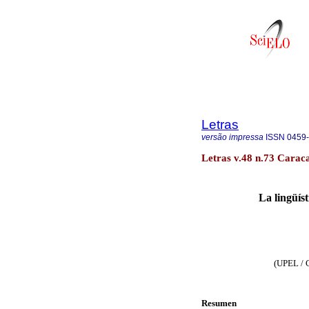
Letras
versão impressa
ISSN
0459
Letras v.48 n.73 Carac
La lingüíst
(UPEL / 
Resumen