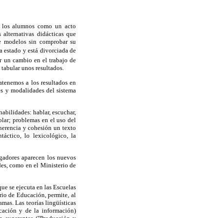
te los alumnos como un acto
 alternativas didácticas que
te modelos sin comprobar su
ha estado y está divorciada de
ar un cambio en el trabajo de
 tabular unos resultados.
atenemos a los resultados en
les y modalidades del sistema
abilidades: hablar, escuchar,
olar; problemas en el uso del
herencia y cohesión un texto
táctico, lo lexicológico, la
gadores aparecen los nuevos
des, como en el Ministerio de
ue se ejecuta en las Escuelas
rio de Educación, permite, al
mas. Las teorías lingüísticas
icación y de la información)