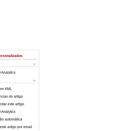
ersonalizados
 Analytics
 em XML
cias do artigo
itar este artigo
 Analytics
ão automática
este artigo por email