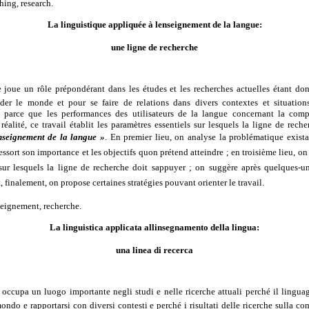
ching, research.
La linguistique appliquée à lenseignement de la langue:
une ligne de recherche
 joue un rôle prépondérant dans les études et les recherches actuelles étant donn
er le monde et pour se faire de relations dans divers contextes et situatio
 parce que les performances des utilisateurs de la langue concernant la co
réalité, ce travail établit les paramètres essentiels sur lesquels la ligne de rech
enseignement de la langue »
. En premier lieu, on analyse la problématique exista
essort son importance et les objectifs quon prétend atteindre ; en troisième lieu, o
ur lesquels la ligne de recherche doit sappuyer ; on suggère après quelques-u
t, finalement, on propose certaines stratégies pouvant orienter le travail.
seignement, recherche.
La linguistica applicata allinsegnamento della lingua:
una linea di recerca
occupa un luogo importante negli studi e nelle ricerche attuali perché il lingua
ondo e rapportarsi con diversi contesti e perché i risultati delle ricerche sulla 