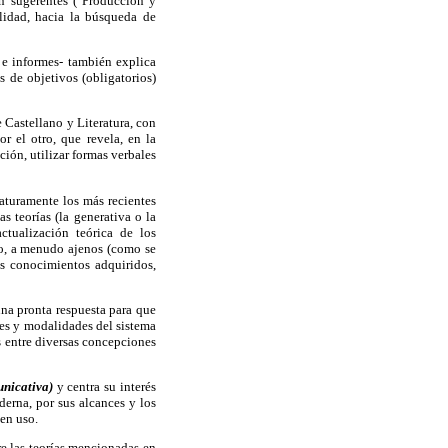
n sugerentes ("Producción y
alidad, hacia la búsqueda de
 e informes- también explica
 de objetivos (obligatorios)
 Castellano y Literatura, con
or el otro, que revela, en la
ción, utilizar formas verbales
maturamente los más recientes
s teorías (la generativa o la
ctualización teórica de los
cio, a menudo ajenos (como se
os conocimientos adquiridos,
na pronta respuesta para que
les y modalidades del sistema
s entre diversas concepciones
unicativa)
y centra su interés
erna, por sus alcances y los
 en uso.
re las teorías mencionadas en