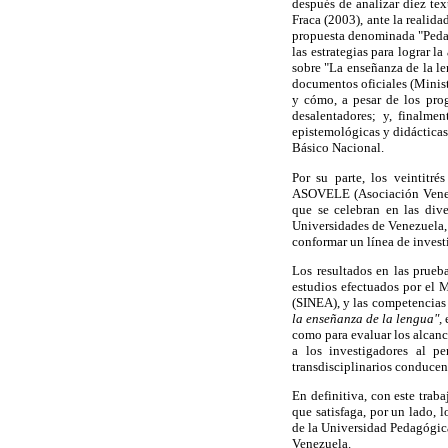
después de analizar diez tex
Fraca (2003), ante la realida
propuesta denominada "Pedago
las estrategias para lograr 
sobre "La enseñanza de la l
documentos oficiales (Minis
y cómo, a pesar de los prog
desalentadores; y, finalme
epistemológicas y didácticas
Básico Nacional.
Por su parte, los veintitr
ASOVELE (Asociación Venezo
que se celebran en las dive
Universidades de Venezuela,
conformar un línea de inves
Los resultados en las prueb
estudios efectuados por el 
(SINEA), y las competencias 
la enseñanza de la lengua",
como para evaluar los alcanc
a los investigadores al pe
transdisciplinarios conducent
En definitiva, con este trab
que satisfaga, por un lado, 
de la Universidad Pedagógica
Venezuela.