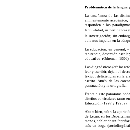
Problemática de la lengua 
La enseñanza de las distin
eminentemente académico, in
responden a los paradigmas
factibilidad, su pertinencia 
la investigación; sin embarg
aula nos impelen en la búsqu
La educación, en general, y
repitencia, deserción escola
educativo. (Odreman, 1996)
Los diagnósticos (cfr. las r
leer y escribir, dejan al de
léxico; deficiencias en la 
escrito. Amén de las carenc
puntuación y la ortografía.
Frente a este panorama nad
diseños curriculares tanto e
Educación (1997 y 1998a).
Ahora bien, sobre la aparici
de Letras, en los Departamen
menos, hablar de un
"aggio
más en boga (sociolingüísti