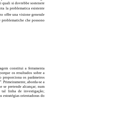
ui quali si dovrebbe sostenere
nta la problematica esistente
rzo offre una visione generale
ree problematiche che possono
agem constitui a ferramenta
orque os resultados sobre a
ho proporciona os parâmetros
"
. Primeiramente, aborda-se a
ue se pretende alcançar; num
tal linha de investigação;
s estratégias orientadoras do