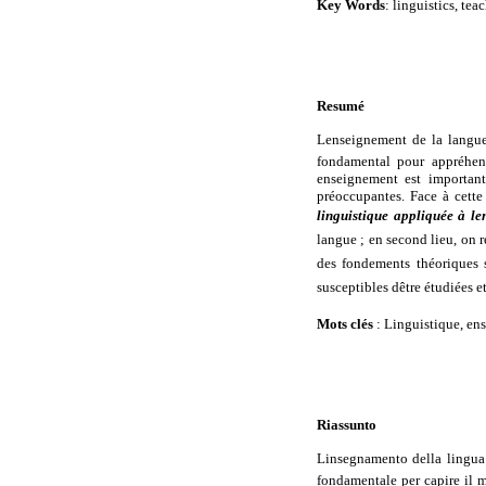
Key Words
:
linguistics, tea
Resumé
Lenseignement de la langue
fondamental pour appréhend
enseignement est important
préoccupantes. Face à cette 
linguistique appliquée à l
langue ; en second lieu, on r
des fondements théoriques s
susceptibles dêtre étudiées e
Mots clés
: Linguistique, en
Riassunto
Linsegnamento della lingua 
fondamentale per capire il m