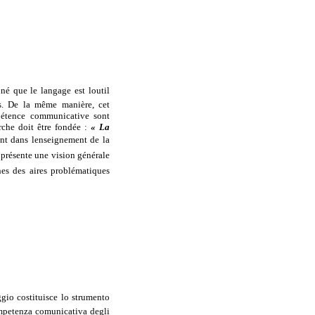
é que le langage est loutil
ns. De la même manière, cet
mpétence communicative sont
erche doit être fondée :
« La
nt dans lenseignement de la
n présente une vision générale
nes des aires problématiques
ggio costituisce lo strumento
competenza comunicativa degli