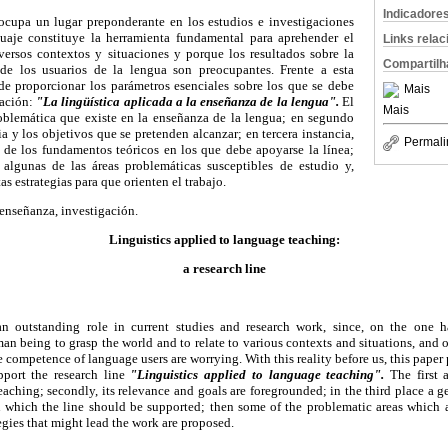
Indicadore
ocupa un lugar preponderante en los estudios e investigaciones
guaje constituye la herramienta fundamental para aprehender el
Links rela
ersos contextos y situaciones y porque los resultados sobre la
Compartilh
e los usuarios de la lengua son preocupantes. Frente a esta
nde proporcionar los parámetros esenciales sobre los que se debe
Mais
gación:
"La lingüística aplicada a la enseñanza de la lengua".
El
Mais
oblemática que existe en la enseñanza de la lengua; en segundo
ia y los objetivos que se pretenden alcanzar; en tercera instancia,
Permali
l de los fundamentos teóricos en los que debe apoyarse la línea;
 algunas de las áreas problemáticas susceptibles de estudio y,
as estrategias para que orienten el trabajo.
 enseñanza, investigación.
Linguistics applied to language teaching:
a research line
 outstanding role in current studies and research work, since, on the one h
an being to grasp the world and to relate to various contexts and situations, and o
 competence of language users are worrying. With this reality before us, this paper 
port the research line
"Linguistics applied to language teaching".
The first a
ching; secondly, its relevance and goals are foregrounded; in the third place a gen
 which the line should be supported; then some of the problematic areas which ar
tegies that might lead the work are proposed.