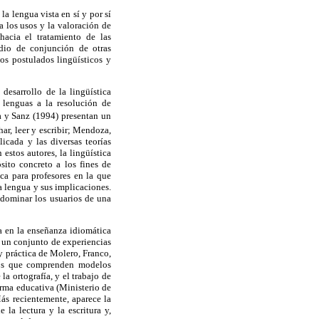
 la lengua vista en sí y por sí
a los usos y la valoración de
hacia el tratamiento de las
adio de conjunción de otras
los postulados lingüísticos y
desarrollo de la lingüística
 lenguas a la resolución de
a y Sanz (1994) presentan un
ar, leer y escribir; Mendoza,
icada y las diversas teorías
 estos autores, la lingüística
sito concreto a los fines de
ca para profesores en la que
a lengua y sus implicaciones.
 dominar los usuarios de una
a en la enseñanza idiomática
e un conjunto de experiencias
y práctica de Molero, Franco,
icos que comprenden modelos
la ortografía, y el trabajo de
orma educativa (Ministerio de
Más recientemente, aparece la
la lectura y la escritura y,