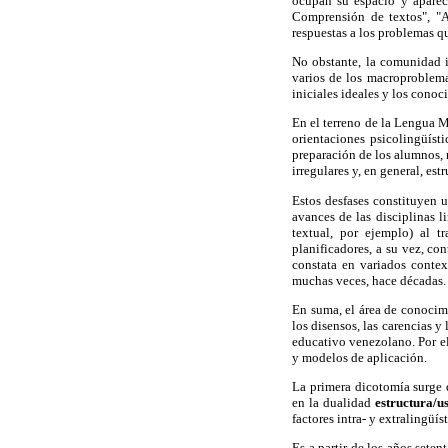
ocupan su espacio y aparec
Comprensión de textos", "An
respuestas a los problemas
No obstante, la comunidad i
varios de los macroproblema
iniciales ideales y los conoc
En el terreno de la Lengua M
orientaciones psicolingüísti
preparación de los alumnos, n
irregulares y, en general, es
Estos desfases constituyen u
avances de las disciplinas l
textual, por ejemplo) al t
planificadores, a su vez, co
constata en variados contex
muchas veces, hace décadas.
En suma, el área de conocim
los disensos, las carencias 
educativo venezolano. Por el
y modelos de aplicación.
La primera dicotomía surge 
en la dualidad
estructura/u
factores intra- y extralingüí
Es a partir de los años sete