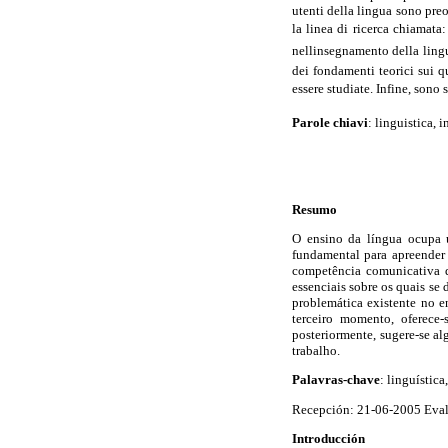
utenti della lingua sono preo
la linea di ricerca chiamata
nellinsegnamento della lingu
dei fondamenti teorici sui q
essere studiate. Infine, sono 
Parole chiavi
: linguistica, 
Resumo
O ensino da língua ocupa u
fundamental para apreender
competência comunicativa do
essenciais sobre os quais se 
problemática existente no e
terceiro momento, oferece
posteriormente, sugere-se al
trabalho.
Palavras-chave
:
linguística
Recepción: 21-06-2005 Evalu
Introducción