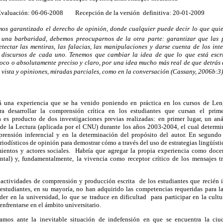
luación: 06-06-2008 Recepción de la versión definitiva: 20-01-2009
mos garantizado el derecho de opinión, donde cualquier puede decir lo que qui
 una barbaridad, debemos preocuparnos de la otra parte: garantizar que las 
tectar las mentiras, las falacias, las manipulaciones y darse cuenta de los int
s discursos de cada uno. Tenemos que cambiar la idea de que lo que está escri
voco o absolutamente preciso y claro, por una idea mucho más real de que detrás d
 vista y opiniones, miradas parciales, como en la conversación (Cassany, 2006b:3)
irá una experiencia que se ha venido poniendo en práctica en los cursos de Le
 desarrollar la comprensión crítica en los estudiantes que cursan el prime
a es producto de dos investigaciones previas realizadas: en primer lugar, un aná
 la Lectura (aplicada por el CNU) durante los años 2003-2004, el cual determin
rensión inferencial y en la determinación del propósito del autor. En segundo lu
riodísticos de opinión para demostrar cómo a través del uso de estrategias lingüísti
mientos y actores sociales. Habría que agregar la propia experiencia como doce
tal) y, fundamentalmente, la vivencia como receptor crítico de los mensajes tr
 actividades de comprensión y producción escrita de los estudiantes que recién 
 estudiantes, en su mayoría, no han adquirido las competencias requeridas para la
der en la universidad, lo que se traduce en dificultad para participar en la cultur
enfrentarse en el ámbito universitario.
ramos ante la inevitable situación de indefensión en que se encuentra la ciud