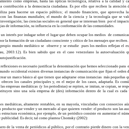
iento como empresas, hasta las ópticas tecnológica, relativa a la calidad y c
la contribución a la democracia ciudadana. Es por ello que reciben la atención
iliza para hacerse un espacio público; el mundo financiero, que aprovecha la
on las finanzas mundiales; el mundo de la ciencia y la tecnología que se vale
e investigación; las ciencias sociales en general que se interesan bien por el impac
gias de información, su influencia en la conformación de las comunidades.
 un interés por indagar sobre el lugar que deben ocupar los medios de comunicac
or la formación de un ciudadano consciente y crítico de los mensajes que reciben
 propio mundo mediático se observe y se estudie pues los medios reflejan el es
deau, 2003:12). Es bien sabido que en el caso venezolano la autoevaluación q
utojustificación.
 reflexiones es necesario justificar la denominación que hemos seleccionado para 
 mundo occidental existen diversas instancias de comunicación que fijan el orden d
 crear un marco básico al que tienen que adaptarse otras instancias más pequeñas 
 ofrecen los canales principales y, en el mejor de los casos, adaptarla. Es com
s empresas mediáticas (y los periodistas) se repiten, se imitan, se copian, se res
ituyen sino una sola empresa de (des) información dentro de la cual es cada v
es mediáticas, altamente rentables, en su mayoría, vinculadas con consorcios a
 producto que vender y un mercado al que quieren vender: el producto son las aud
 estructura económica, por ejemplo, de un periódico consiste en aumentar el núme
de publicidad. Es decir, tal como plantea Chomsky (2002):
ero de la venta de periódicos al público, por el contrario pierde dinero con la venta