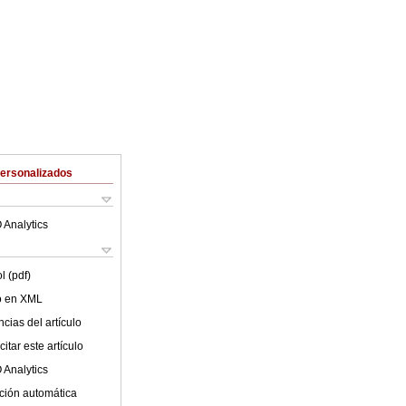
Personalizados
 Analytics
l (pdf)
lo en XML
cias del artículo
itar este artículo
 Analytics
ción automática