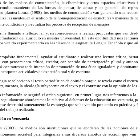
to de los medios de comunicación, la cibernética y otros espacios educativos i
 condicionamiento de las formas de pensar, de actuar y, en general, de repr
omo plantea Lomas (1998), los medios de comunicación van generando una recons
rializa las mentes, en el sentido de la homogeneización de estructuras y maneras de
te condiciona y neutraliza los procesos de recepción de mensajes.
ha llamado a reflexionar y, en consecuencia, a realizar propuestas que van desde 
eformulación del currículo en nuestra universidad. En esta oportunidad nos centrar
os venido experimentando en las clases de la asignatura Lengua Española y que aú
ropósito fundamental ayudar al estudiante a realizar una lectura crítica, her
con pensamiento crítico, creador, con sentido de participación plural y auton
rá contrarrestar toda intención de promoción de una ética igualadora y dominant
 incorporan actividades de expresión oral y de escritura.
ategia se seleccionó el texto periodístico de opinión porque se revela como el recu
 argumentos, la ideología subyacente en el texto y el contraste con la opinión de los 
la información se seguirá el orden siguiente: en primer lugar, nos referiremos a l
eguidamente abordaremos lo relativo al deber ser de la educación universitaria, par
nte se describirá someramente la estrategia que se ha venido poniendo en práctica y
del trabajo realizado.
ión en Venezuela
 (2003), los medios son instituciones que se apoderan de las nociones de in
enómenos sociales) para integrarlas a sus diversos ámbitos de acción, que van 