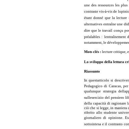
une des ressources les plus 
contraste vis-à-vis de lopini
étant donné que la lecture
alternatives entraîne une did
dire que le travail conçu po
préalables : lentraînement 
notamment, le développement
Mots clés :
lecture critique,
Lo sviluppo della lettura cr
Riassunto
In questarticolo si descriv
Pedagogico di Caracas, per 
qualunque strategia dellap
sullesercizio del pensiero l
della capacità di ragionare l
ciò che si legge, in maniera 
riferito allo studente univer
giornaliero di opinione. Es
sottointesa e il contrasto con