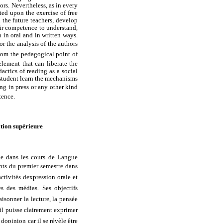
ors. Nevertheless, as in every
ted upon the exercise of free
 the future teachers, develop
eir competence to understand,
 in oral and in written ways.
r the analysis of the authors
From the pedagogical point of
element that can liberate the
actics of reading as a social
e student learn the mechanisms
ing in press or any other kind
tence.
ation supérieure
que dans les cours de Langue
nts du premier semestre dans
ctivités dexpression orale et
es des médias. Ses objectifs
aisonner la lecture, la pensée
il puisse clairement exprimer
 dopinion car il se révèle être