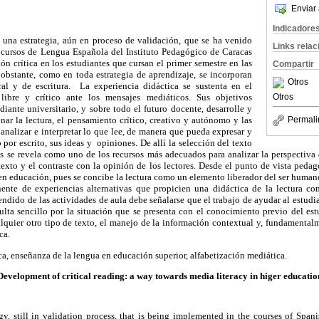
Enviar 
Indicadore
á una estrategia, aún en proceso de validación, que se ha venido
Links rela
 cursos de Lengua Española del Instituto Pedagógico de Caracas
ón crítica en los estudiantes que cursan el primer semestre en las
Compartir
 obstante, como en toda estrategia de aprendizaje, se incorporan
Otros
ral y de escritura. La experiencia didáctica se sustenta en el
Otros
libre y crítico ante los mensajes mediáticos. Sus objetivos
diante universitario, y sobre todo el futuro docente, desarrolle y
Permali
onar la lectura, el pensamiento crítico, creativo y autónomo y las
analizar e interpretar lo que lee, de manera que pueda expresar y
o por escrito, sus ideas y opiniones. De allí la selección del texto
s se revela como uno de los recursos más adecuados para analizar la perspectiva 
exto y el contraste con la opinión de los lectores. Desde el punto de vista pedag
as en educación, pues se concibe la lectura como un elemento liberador del ser huma
te de experiencias alternativas que propicien una didáctica de la lectura como
endido de las actividades de aula debe señalarse que el trabajo de ayudar al estud
sulta sencillo por la situación que se presenta con el conocimiento previo del es
alquier otro tipo de texto, el manejo de la información contextual y, fundamentalm
ca.
tica, enseñanza de la lengua en educación superior, alfabetización mediática.
Development of critical reading: a way towards media literacy in higer educatio
gy, still in validation process, that is being implemented in the courses of Span