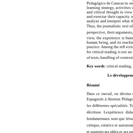
Pedagógico de Caracas in orde
learning strategy, activitie
and critical thought in view
and exercise their capacity 
analyze and interpret what t
Thus, the journalistic text o
perspective, their arguments
view, the experience is fram
human being, and its teachin
practice. Among the refl ecti
for critical reading is not a
of texts, handling of context
Key words
: critical reading
Le développemen
Résumé
Dans ce travail, on décrira
Espagnole à lInstitut Péda
les différentes spécialités. 
décriture. Lexpérience di
fondamentaux sont que létudi
critique, créative et autonom
et soutenir ses idées et ses op