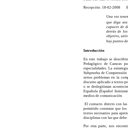
Recepción: 18-02-2008 Eva
Una vez tene
que diga sea
capaces de de
detrás de lo
objetivo, uní
hay puntos de
Introducción
En este trabajo se describ
Pedagógico de Caracas para
especialidades. La estrategi
Subprueba de Comprensión de
serios problemas en la comp
discurso aplicado a textos pe
o se deslegitiman aconteci
Española (Español Instrumen
medios de comunicación.
El contacto directo con las
permitido constatar que los
textos necesarios para apren
disciplinas con las que debe 
Por otra parte, nos encont