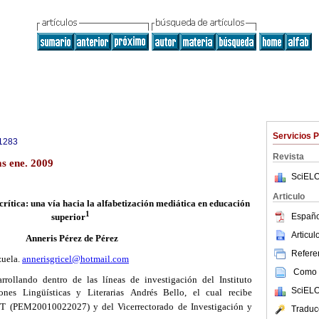
Servicios 
1283
Revista
as ene. 2009
SciELO
Articulo
 crítica: una vía hacia la alfabetización mediática en educación
1
Españo
superior
Articu
Anneris Pérez de Pérez
Referen
uela.
annerisgricel@hotmail.com
Como c
arrollando dentro de las líneas de investigación del Instituto
SciELO
nes Lingüísticas y Literarias Andrés Bello, el cual recibe
T (PEM20010022027) y del Vicerrectorado de Investigación y
Traduc