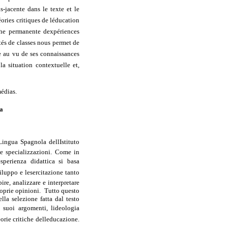
s-jacente dans le texte et le
éories critiques de léducation
he permanente dexpériences
ités de classes nous permet de
le au vu de ses connaissances
la situation contextuelle et,
médias.
ia
Lingua Spagnola dellIstituto
se specializzazioni. Come in
esperienza didattica si basa
iluppo e lesercitazione tanto
ire, analizzare e interpretare
proprie opinioni. Tutto questo
ella selezione fatta dal testo
 suoi argomenti, lideologia
eorie critiche delleducazione.