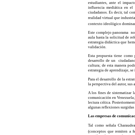
estudiantes, ante el impac
influencia mediática en el
ciudadanos. Es decir, tal c
realidad virtual que indust
contexto ideológico dominan
Este complejo panorama nos 
aula hasta la solicitud de r
estrategia didáctica que hem
validación.
Esta propuesta tiene como p
desarrollo de un ciudadano 
cultura; de esta manera pod
estrategia de aprendizaje, se
Para el desarrollo de la estr
la perspectiva del autor, sus
A los fines de sistematizar 
comunicación en Venezuela; s
lectura crítica. Posteriorme
algunas reflexiones surgidas 
Las empresas de comunicac
Tal como señala Charaudeau
(conceptos que remiten a f