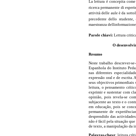
La lettura è concepita come
ricerca permanente di esperie
attività delle aule è da sotto
precedente dello studente, 
maestranza dellinformazione
Parole chiavi:
Lettura criti
O desenvolvim
Resumo
Neste trabalho descrever-se
Espanhola do Instituto Peda
nas diferentes especialida
expressão oral e de escrita.
seus objectivos primordiais 
leitura, o pensamento crític
exprimir e sustentar com cla
opinião, pois revela-se co
subjacente ao texto e o contr
em educação, pois se conc
permanente de experiências
desprendido das actividades
não é fácil pela situação qu
de texto, a manipulação da i
Palavras-chave
: leitura cr