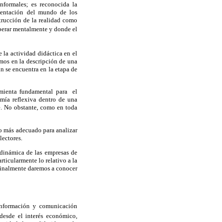
nformales; es reconocida la
esentación del mundo de los
trucción de la realidad como
 operar mentalmente y donde el
la actividad didáctica en el
emos en la descripción de una
n se encuentra en la etapa de
ramienta fundamental para el
omía reflexiva dentro de una
e. No obstante, como en toda
rso más adecuado para analizar
lectores.
a dinámica de las empresas de
ticularmente lo relativo a la
 finalmente daremos a conocer
formación y comunicación
desde el interés económico,