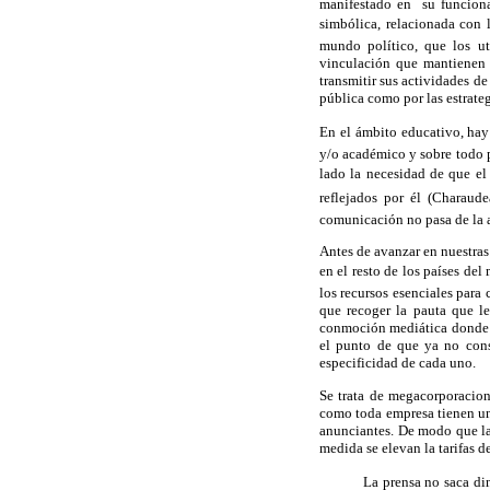
manifestado en su funcionam
simbólica, relacionada con 
mundo político, que los ut
vinculación que mantienen c
transmitir sus actividades d
pública como por las estrate
En el ámbito educativo, hay
y/o académico y sobre todo p
lado la necesidad de que el
reflejados por él (Charau
comunicación no pasa de la a
Antes de avanzar en nuestras
en el resto de los países del
los recursos esenciales para
que recoger la pauta que le
conmoción mediática donde la
el punto de que ya no const
especificidad de cada uno.
Se trata de megacorporacion
como toda empresa tienen un
anunciantes. De modo que la
medida se elevan la tarifas 
La prensa no saca din