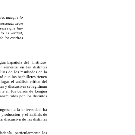
era, aunque lo
personas sean
ereses que hay
to es verdad,
e los escritos
ngua Española del Instituto
r semestre en las distintas
lisis de los resultados de la
ó que los bachilleres tienen
gar, el análisis crítico del
cas y discursivas se legitiman
nte en los cursos de Lengua
ansmitidos por los distintos
ingresan a la universidad ha
 producción y el análisis de
a discursiva de las distintas
adanía, particularmente los