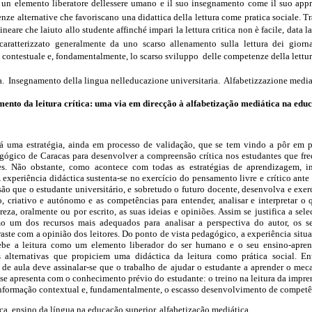
 un elemento liberatore dellessere umano e il suo insegnamento come il suo app
nze alternative che favoriscano una didattica della lettura come pratica sociale.
Tr
lineare che laiuto allo studente affinché impari la lettura critica non è facile, data
caratterizzato generalmente da uno scarso allenamento sulla lettura dei giornali
 contestuale e, fondamentalmente, lo scarso sviluppo delle competenze della lettura
ca. Insegnamento della lingua nelleducazione universitaria. Alfabetizzazione media
ento da leitura crítica: uma via em direcção à alfabetização mediática na edu
-á uma estratégia, ainda em processo de validação, que se tem vindo a pôr em 
gógico de Caracas para desenvolver a compreensão crítica nos estudantes que fr
des. Não obstante, como acontece com todas as estratégias de aprendizagem, i
 A experiência didáctica sustenta-se no exercício do pensamento livre e crítico ant
são que o estudante universitário, e sobretudo o futuro docente, desenvolva e exer
o, criativo e autónomo e as competências para entender, analisar e interpretar o
reza, oralmente ou por escrito, as suas ideias e opiniões. Assim se justifica a sele
mo um dos recursos mais adequados para analisar a perspectiva do autor, os s
aste com a opinião dos leitores. Do ponto de vista pedagógico, a experiência situa-
ebe a leitura como um elemento liberador do ser humano e o seu ensino-apr
 alternativas que propiciem uma didáctica da leitura como prática social. En
 de aula deve assinalar-se que o trabalho de ajudar o estudante a aprender o meca
e se apresenta com o conhecimento prévio do estudante: o treino na leitura da impre
nformação contextual e, fundamentalmente, o escasso desenvolvimento de competênc
ítica, ensino da língua na educação superior, alfabetização mediática