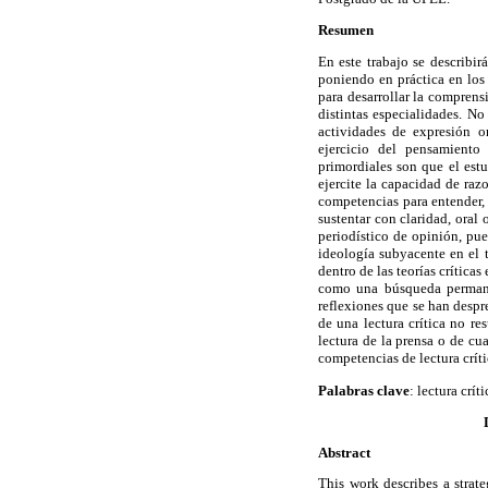
Resumen
En este trabajo se describir
poniendo en práctica en los
para desarrollar la comprensi
distintas especialidades.
N
o
actividades de expresión o
ejercicio del pensamiento 
primordiales son que el estu
ejercite la capacidad de raz
competencias para entender, 
sustentar con claridad, oral 
periodístico de opinión, pue
ideología subyacente en el t
dentro de las teorías crític
como una búsqueda permanen
reflexiones que se han despr
de una lectura crítica no re
lectura de la prensa o de cu
competencias de lectura críti
Palabras clave
: lectura crí
Abstract
This work describes a strate