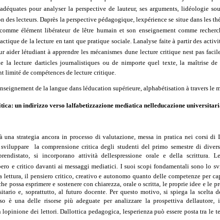
adéquates pour analyser la perspective de lauteur, ses arguments, lidéologie sou
on des lecteurs. Daprès la perspective pédagogique, lexpérience se situe dans les th
 comme élément libérateur de lêtre humain et son enseignement comme recherc
actique de la lecture en tant que pratique sociale. Lanalyse faite à partir des activ
ur aider létudiant à apprendre les mécanismes dune lecture critique nest pas faci
de la lecture darticles journalistiques ou de nimporte quel texte, la maîtrise de 
 limité de compétences de lecture critique.
 enseignement de la langue dans léducation supérieure, alphabétisation à travers le 
itica: un indirizzo verso lalfabetizzazione mediatica nelleducazione universitar
erà una strategia ancora in processo di valutazione, messa in pratica nei corsi di 
sviluppare la comprensione critica degli studenti del primo semestre di diver
prendistato, si incorporano attività dellespressione orale e della scrittura. L
ibero e critico davanti ai messaggi mediatici. I suoi scopi fondamentali sono lo sv
a lettura, il pensiero critico, creativo e autonomo quanto delle competenze per cap
che possa esprimere e sostenere con chiarezza, orale o scritta, le proprie idee e le 
sitario e, soprattutto, al futuro docente. Per questo motivo, si spiega la scelta d
so è una delle risorse più adeguate per analizzare la prospettiva dellautore, i
 lopinione dei lettori. Dallottica pedagogica, lesperienza può essere posta tra le t