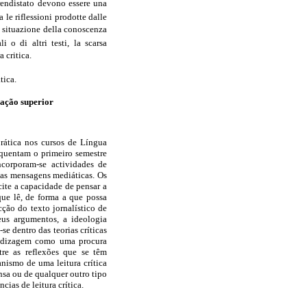
rendistato devono essere una
a le riflessioni prodotte dalle
 la situazione della conoscenza
 o di altri testi, la scarsa
 critica.
tica.
cação superior
prática nos cursos de Língua
equentam o primeiro semestre
ncorporam-se actividades de
e as mensagens mediáticas. Os
cite a capacidade de pensar a
 que lê, de forma a que possa
cção do texto jornalístico de
eus argumentos, a ideologia
se dentro das teorias críticas
endizagem como uma procura
tre as reflexões que se têm
nismo de uma leitura crítica
nsa ou de qualquer outro tipo
ias de leitura crítica.