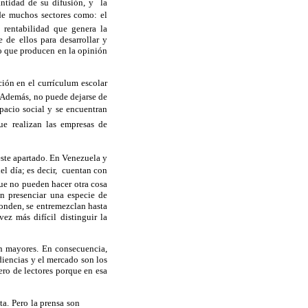
antidad de su difusión, y la
 de muchos sectores como: el
 rentabilidad que genera la
 de ellos para desarrollar y
to que producen en la opinión
ión en el currículum escolar
. Además, no puede dejarse de
pacio social y se encuentran
ue realizan las empresas de
este apartado. En Venezuela y
el día; es decir, cuentan con
que no pueden hacer otra cosa
ún presenciar una especie de
ponden, se entremezclan hasta
ez más difícil distinguir la
ún mayores. En consecuencia,
iencias y el mercado son los
ro de lectores porque en esa
. Pero la prensa son