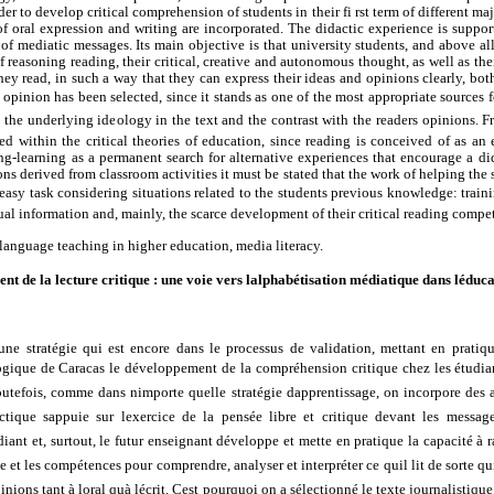
r to develop critical comprehension of students in their fi rst term of different maj
s of oral expression and writing are incorporated. The didactic experience is suppor
 of mediatic messages. Its main objective is that university students, and above all
of reasoning reading, their critical, creative and autonomous thought, as well as th
hey read, in such a way that they can express their ideas and opinions clearly, both
f opinion has been selected, since it stands as one of the most appropriate sources fo
, the underlying ideology in the text and the contrast with the readers opinions. 
ed within the critical theories of education, since reading is conceived of as an 
g-learning as a permanent search for alternative experiences that encourage a did
ons derived from classroom activities it must be stated that the work of helping th
n easy task considering situations related to the students previous knowledge: train
ual information and, mainly, the scarce development of their critical reading compe
, language teaching in higher education, media literacy.
t de la lecture critique : une voie vers lalphabétisation médiatique dans léduc
 une stratégie qui est encore dans le processus de validation, mettant en prati
gogique de Caracas le développement de la compréhension critique chez les étudia
Toutefois, comme dans nimporte quelle stratégie dapprentissage, on incorpore des a
dactique sappuie sur lexercice de la pensée libre et critique devant les messag
ant et, surtout, le futur enseignant développe et mette en pratique la capacité à r
e et les compétences pour comprendre, analyser et interpréter ce quil lit de sorte qu
inions tant à loral quà lécrit. Cest pourquoi on a sélectionné le texte journalistique