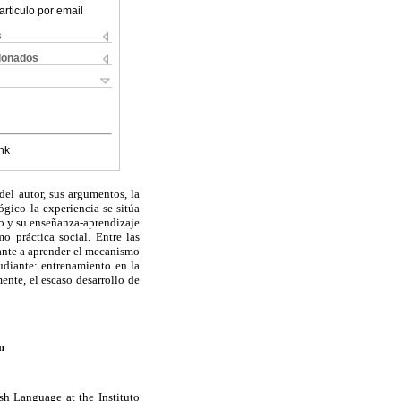
articulo por email
s
cionados
nk
del autor, sus argumentos, la
ógico la experiencia se sitúa
no y su enseñanza-aprendizaje
 práctica social. Entre las
iante a aprender el mecanismo
tudiante: entrenamiento en la
ente, el escaso desarrollo de
n
ish Language at the Instituto