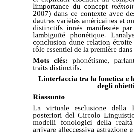
limportance du concept
mémoir
2007) dans ce contexte avec de
dautres variétés américaines et on 
distinctifs innés manifestée pa
lambiguïté phonétique. Lan
conclusion dune relation étroit
rôle essentiel de la première dans 
Mots clés:
phonétisme, parlant
traits distinctifs.
Linterfaccia tra la fonetica e
degli obiett
Riassunto
La virtuale esclusione della 
posteriori del Circolo Linguisti
modelli fonologici della realtà 
arrivare alleccessiva astrazione