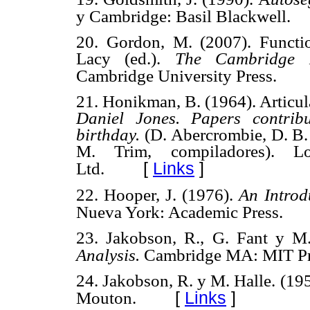
y Cambridge: Basil Blackwell.
20. Gordon, M. (2007). Functi
Lacy (ed.).
The Cambridge 
Cambridge University Press.
21. Honikman, B. (1964). Articul
Daniel Jones. Papers contrib
birthday.
(D. Abercrombie, D. B. 
M. Trim, compiladores). 
[
Links
]
Ltd.
22. Hooper, J. (1976).
An Introd
Nueva York: Academic Press.
23. Jakobson, R., G. Fant y M
Analysis.
Cambridge MA: MIT Pr
24. Jakobson, R. y M. Halle. (19
[
Links
]
Mouton.