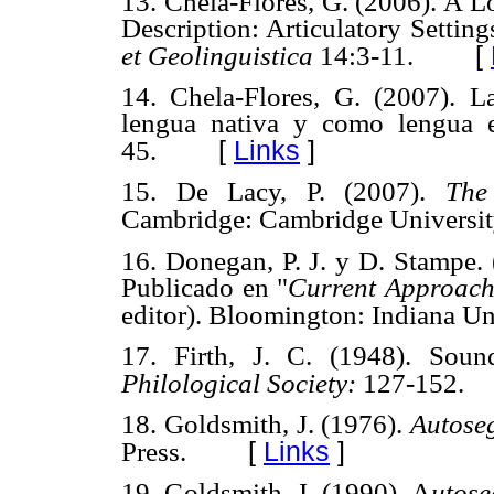
13. Chela-Flores, G. (2006). A L
Description: Articulatory Setti
[
et Geolinguistica
14:3-11.
14. Chela-Flores, G. (2007). 
lengua nativa y como lengua e
[
Links
]
45.
15. De Lacy, P. (2007).
The
Cambridge: Cambridge Universit
16. Donegan, P. J. y D. Stampe.
Publicado en "
Current Approach
editor). Bloomington: Indiana Un
17. Firth, J. C. (1948). Sou
Philological Society:
127-152.
18. Goldsmith, J. (1976).
Autose
[
Links
]
Press.
19. Goldsmith, J. (1990). A
utose