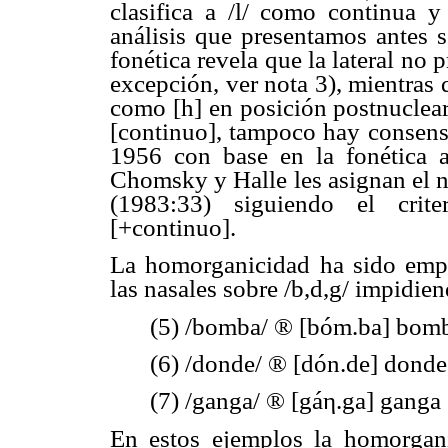
clasifica a /l/ como continua y
análisis que presentamos antes s
fonética revela que la lateral no 
excepción, ver nota 3), mientras q
como [h] en posición postnuclear
[continuo], tampoco hay consenso
1956 con base en la fonética ac
Chomsky y Halle les asignan el n
(1983:33) siguiendo el criter
[+continuo].
La homorganicidad ha sido empl
las nasales sobre /b,d,g/ impidie
(5) /bomba/
®
[bóm.ba] bomb
(6) /donde/
®
[dón.de] donde
(7) /ganga/
®
[gáη.ga] ganga
En estos ejemplos la homorgani