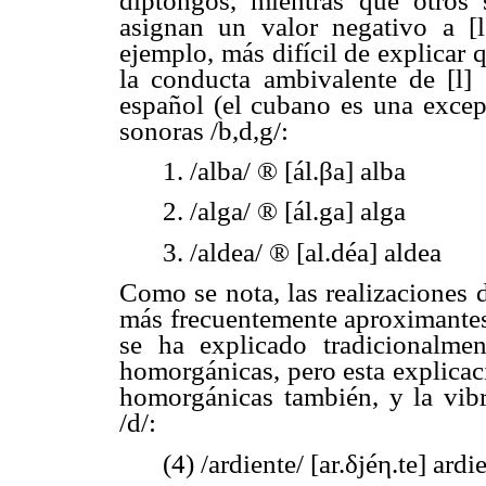
diptongos, mientras que otros
asignan un valor negativo a [l]
ejemplo, más difícil de explicar
la conducta ambivalente de [l] 
español (el cubano es una excep
sonoras /b,d,g/:
1. /alba/
®
[ál.βa] alba
2. /alga/
®
[ál.
g
a] alga
3. /aldea/
®
[al.déa] aldea
Como se nota, las realizaciones de
más frecuentemente aproximantes)
se ha explicado tradicionalme
homorgánicas, pero esta explicació
homorgánicas también, y la vibr
/d/:
(4) /ardiente/ [ar.δjéη.te] ardie