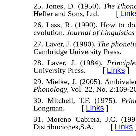
25. Jones, D. (1950).
The Phone
[
Link
Heffer and Sons, Ltd.
26. Lass, R. (1990). How to do 
evolution.
Journal of Linguistic
27. Laver, J. (1980).
The phonetic
Cambridge University Press.
28. Laver, J. (1984).
Principl
[
Links
]
University Press.
29. Mielke, J. (2005). Ambivalen
Phonology,
Vol. 22, No. 2:169-2
30. Mitchell, T.F. (1975).
Prin
[
Links
]
Longman.
31. Moreno Cabrera, J.C. (19
[
Links
Distribuciones,S.A.