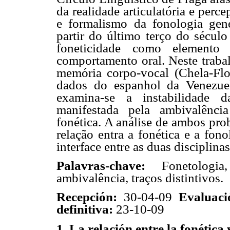
da realidade articulatória e perc
e formalismo da fonologia gener
partir do último terço do sécul
foneticidade como elemento a
comportamento oral. Neste trabal
memória corpo-vocal (Chela-Flo
dados do espanhol da Venezuel
examina-se a instabilidade d
manifestada pela ambivalênci
fonética. A análise de ambos pr
relação entra a fonética e a fon
interface entre as duas disciplinas
Palavras-chave:
Fonetologia
ambivalência, traços distintivos.
Recepción:
30-04-09
Evaluac
definitiva:
23-10-09
1. La relación entre la fonética 