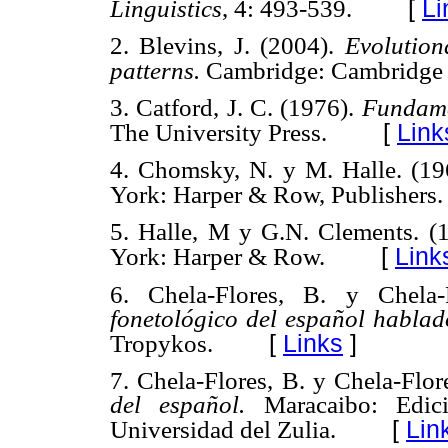
[
Li
Linguistics
, 4: 493-539.
2. Blevins, J. (2004).
Evolution
patterns.
Cambridge: Cambridge U
3. Catford, J. C. (1976).
Fundame
[
Link
The University Press.
4. Chomsky, N. y M. Halle. (1
York: Harper & Row, Publishers.
5. Halle, M y G.N. Clements. (
[
Link
York: Harper & Row.
6. Chela-Flores, B. y Chela
fonetológico del español hablad
[
Links
]
Tropykos.
7. Chela-Flores, B. y Chela-Flor
del español.
Maracaibo: Edic
[
Lin
Universidad del Zulia.