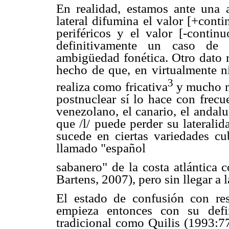
En realidad, estamos ante una a
lateral difumina el valor [+contin
periféricos y el valor [-contin
definitivamente un caso de 
ambigüedad fonética. Otro dato re
hecho de que, en virtualmente ni
3
realiza como fricativa
y mucho m
postnuclear sí lo hace con frecu
venezolano, el canario, el andalu
que /l/ puede perder su laterali
sucede en ciertas variedades c
llamado "español
sabanero" de la costa atlántica
Bartens, 2007), pero sin llegar a
El estado de confusión con resp
empieza entonces con su defin
tradicional como Quilis (1993:77