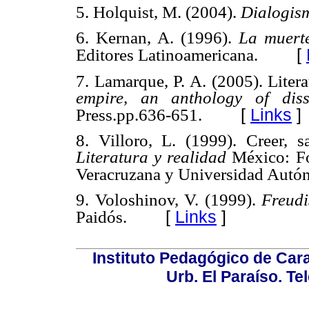
5. Holquist, M. (2004).
Dialogis
6. Kernan, A. (1996).
La muerte
[
Editores Latinoamericana.
7. Lamarque, P. A. (2005). Litera
empire, an anthology of dis
[
Links
]
Press.pp.636-651.
8. Villoro, L. (1999). Creer, 
Literatura y realidad
México: F
Veracruzana y Universidad Autó
9. Voloshinov, V. (1999).
Freudi
[
Links
]
Paidós.
Instituto Pedagógico de Carac
Urb. El Paraíso. Te