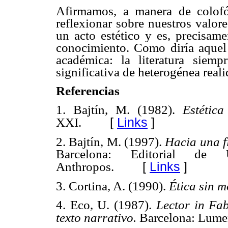
Afirmamos, a manera de colofón
reflexionar sobre nuestros valo
un acto estético y es, precisame
conocimiento. Como diría aquel 
académica: la literatura siem
significativa de heterogénea rea
Referencias
1. Bajtín, M. (1982).
Estétic
[
Links
]
XXI.
2. Bajtín, M. (1997).
Hacia una fi
Barcelona: Editorial de
[
Links
]
Anthropos.
3. Cortina, A. (1990).
Ética sin m
4. Eco, U. (1987).
Lector in Fab
texto narrativo.
Barcelona: Lume