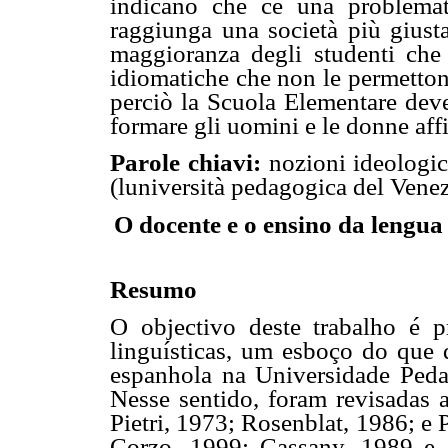
indicano che ce una problemat
raggiunga una società più giust
maggioranza degli studenti che f
idiomatiche che non le permettono
perciò la Scuola Elementare deve
formare gli uomini e le donne af
Parole chiavi:
nozioni ideologic
(luniversità pedagogica del Vene
O docente e o ensino da lengua
Resumo
O objectivo deste trabalho é p
linguísticas, um esboço do que 
espanhola na Universidade Peda
Nesse sentido, foram revisadas a
Pietri, 1973; Rosenblat, 1986; e
Corzo, 1999; Cassany, 1989 e 1