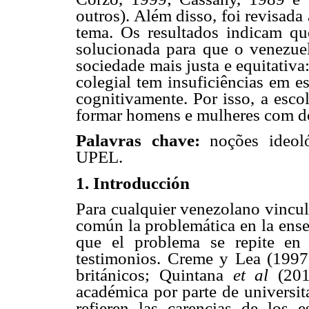
outros). Além disso, foi revisad
tema. Os resultados indicam qu
solucionada para que o venezue
sociedade mais justa e equitativ
colegial tem insuficiências em e
cognitivamente. Por isso, a esc
formar homens e mulheres com do
Palavras chave:
noções ideoló
UPEL.
1. Introducción
Para cualquier venezolano vincul
común la problemática en la ense
que el problema se repite en 
testimonios. Creme y Lea (1997) 
británicos; Quintana
et al
(201
académica por parte de universit
refieren las carencias de los 