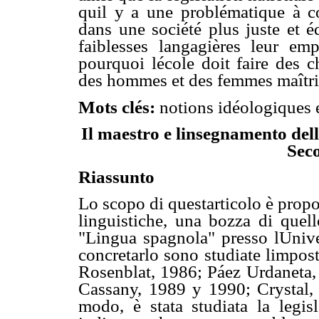
quil y a une problématique à c
dans une société plus juste et é
faiblesses langagières leur empê
pourquoi lécole doit faire des 
des hommes et des femmes maîtris
Mots clés:
notions idéologiques 
Il maestro e linsegnamento
del
Sec
Riassunto
Lo scopo di questarticolo è prop
linguistiche, una bozza di quell
"Lingua spagnola" presso lUniv
concretarlo sono studiate limpost
Rosenblat, 1986; Páez Urdaneta,
Cassany, 1989 y 1990; Crystal, 2
modo, è stata studiata la legisl