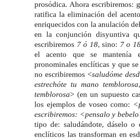
prosódica. Ahora escribiremos: g
ratifica la eliminación del acen
enriquecidos con la anulación del
en la conjunción disyuntiva q
escribiremos
7 ó 18
, sino:
7 o 1
el acento que se mantenía e
pronominales enclíticas y que se
no escribiremos <
saludóme desde
estrechóte tu mano temblorosa
temblorosa
> (en un supuesto ca
los ejemplos de voseo como:
<
escribiremos: <pensalo y bebel
tipo de: saludándote, dáselo o
enclíticos las transforman en es