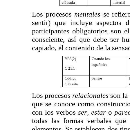
cláusula
material
Los procesos
mentales
se refier
sentir) que incluye aspectos 
participantes obligatorios son e
consciente, así que debe ser 
captado, el contenido de la sensa
YE3(2)
Cuando los
españoles
C
21.1
Código
Sensor
cláusula
Los procesos
relacionales
son la 
que se conoce como construccion
con los verbos
ser
,
estar
o
pare
todas las formas verbales que
elementos. Se establecen dos tipo