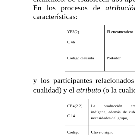
En los procesos de
atribució
características:
YE3(2)
El encomendero
C 46
Código cláusula
Portador
y
los participantes relacionado
cualidad) y el
atributo
(o la cuali
CB4(2.2)
La producción arte
indígena, además de cubr
C 14
necesidades del grupo,
Código
Clave o signo