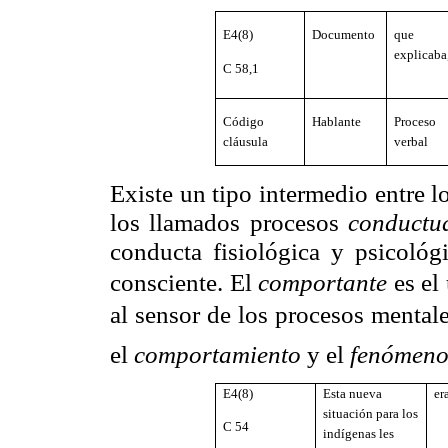
E4(8)
Documento
que
explicaba
C 58,1
Código
Hablante
Proceso
cláusula
verbal
Existe un tipo intermedio entre l
los llamados procesos
conductu
conducta fisiológica y psicoló
consciente. El
comportante
es el 
al sensor de los procesos mentale
el
comportamiento
y el
fenómen
E4(8)
Esta nueva
er
situación para los
C 54
indígenas les