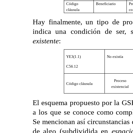
Código
Beneficiario
Pr
cláusula
co
Hay finalmente, un tipo de pro
indica una condición de ser, 
existente
:
YE3(1.1)
No existía
C56.12
Proceso
Código cláusula
existencial
El esquema propuesto por la GSF
a los que se conoce como compl
Se mencionan así circunstancias
de algo (subdividida en
espaci