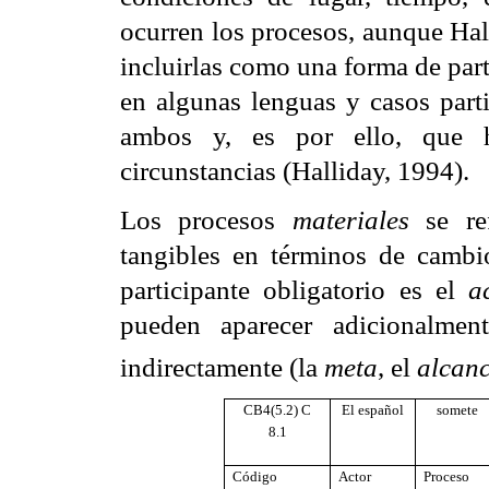
ocurren los procesos, aunque Hal
incluirlas como una forma de part
en algunas lenguas y casos partic
ambos y, es por ello, que h
circunstancias (Halliday, 1994).
Los procesos
materiales
se ref
tangibles en términos de cambi
participante obligatorio es el
a
pueden aparecer adicionalment
indirectamente (la
meta
, el
alcan
CB4(5.2) C
El español
somete
8.1
Código
Actor
Proceso